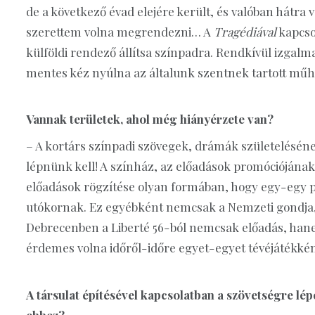
de a következő évad elejére került, és valóban hátra
szerettem volna megrendezni… A
Tragédiával
kapcso
külföldi rendező állítsa színpadra. Rendkívül izgalma
mentes kéz nyúlna az általunk szentnek tartott műh
Vannak területek, ahol még hiányérzete van?
– A kortárs színpadi szövegek, drámák születelésé
lépnünk kell! A színház, az előadások promóciójána
előadások rögzítése olyan formában, hogy egy-egy p
utókornak. Ez egyébként nemcsak a Nemzeti gondja
Debrecenben a Liberté 56-ból nemcsak előadás, hanem
érdemes volna időről-időre egyet-egyet tévéjátékként
A társulat építésével kapcsolatban a szövetségre lép
ehhez?