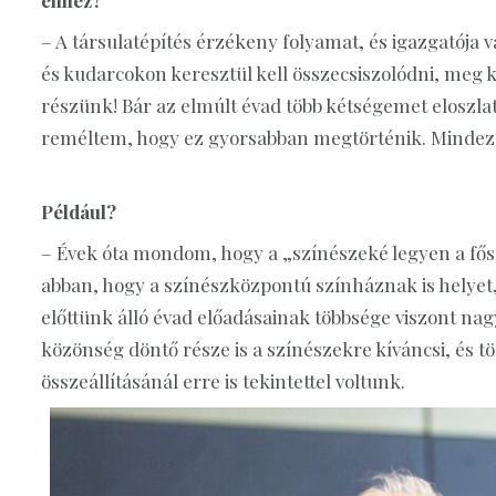
– A társulatépítés érzékeny folyamat, és igazgatója v
és kudarcokon keresztül kell összecsiszolódni, meg
részünk! Bár az elmúlt évad több kétségemet eloszlat
reméltem, hogy ez gyorsabban megtörténik. Mindez 
Például?
– Évek óta mondom, hogy a „színészeké legyen a fős
abban, hogy a színészközpontú színháznak is helyet,
előttünk álló évad előadásainak többsége viszont nag
közönség döntő része is a színészekre kíváncsi, és t
összeállításánál erre is tekintettel voltunk.