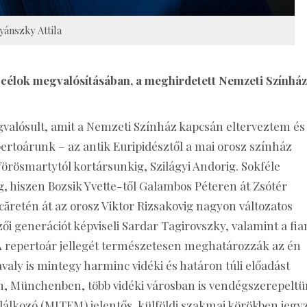
yánszky Attila
 célok megvalósításában, a meghirdetett Nemzeti Színház
valósult, amit a Nemzeti Színház kapcsán elterveztem és
ertoárunk – az antik Euripidésztől a mai orosz színház
 Vörösmartytól kortársunkig, Szilágyi Andorig. Sokféle
, hiszen Bozsik Yvette-től Galambos Péteren át Zsótér
rcăretén át az orosz Viktor Rizsakovig nagyon változatos
ői generációt képviseli Sardar Tagirovszky, valamint a fi
a. A repertoár jellegét természetesen meghatározzák az én
aly is mintegy harminc vidéki és határon túli előadást
en, Münchenben, több vidéki városban is vendégszerepeltü
álkozó (MITEM) jelentős, külföldi szakmai körökben jegyz