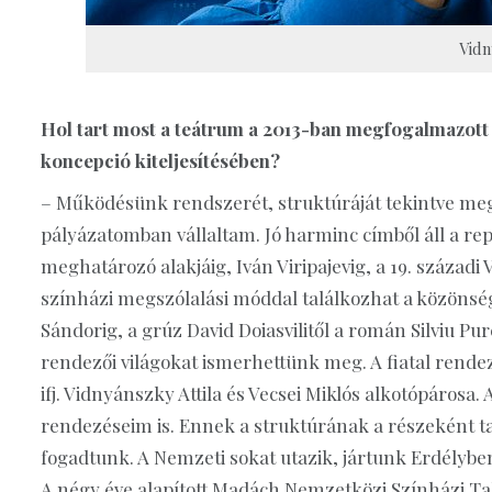
Vidn
Hol tart most a teátrum a 2013-ban megfogalmazott
koncepció kiteljesítésében?
– Működésünk rendszerét, struktúráját tekintve meg
pályázatomban vállaltam. Jó harminc címből áll a rep
meghatározó alakjáig, Iván Viripajevig, a 19. századi
színházi megszólalási móddal találkozhat a közönség
Sándorig, a grúz David Doiasvilitől a román Silviu Pu
rendezői világokat ismerhettünk meg. A fiatal rendez
ifj. Vidnyánszky Attila és Vecsei Miklós alkotópáros
rendezéseim is. Ennek a struktúrának a részeként tav
fogadtunk. A Nemzeti sokat utazik, jártunk Erdélyb
A négy éve alapított Madách Nemzetközi Színházi Tal