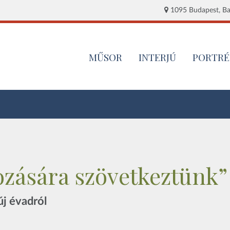
1095 Budapest, Baj
MŰSOR
INTERJÚ
PORTRÉ
ozására szövetkeztünk”
új évadról