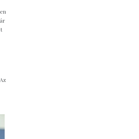
ken
ár
t
 Az