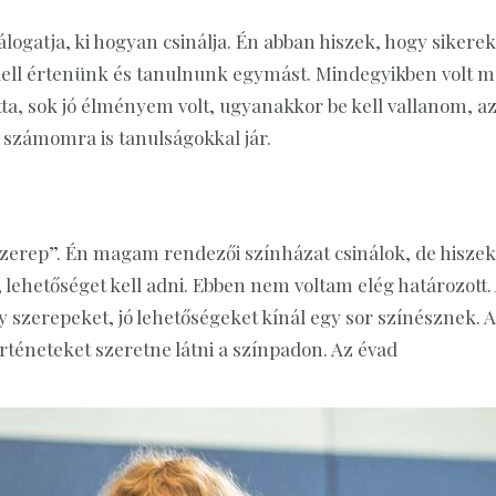
álogatja, ki hogyan csinálja. Én abban hiszek, hogy sikere
 kell értenünk és tanulnunk egymást. Mindegyikben volt m
ta, sok jó élményem volt, ugyanakkor be kell vallanom, az
számomra is tanulságokkal jár.
zerep”. Én magam rendezői színházat csinálok, de hiszek
 lehetőséget kell adni. Ebben nem voltam elég határozott.
y szerepeket, jó lehetőségeket kínál egy sor színésznek. A
örténeteket szeretne látni a színpadon. Az évad