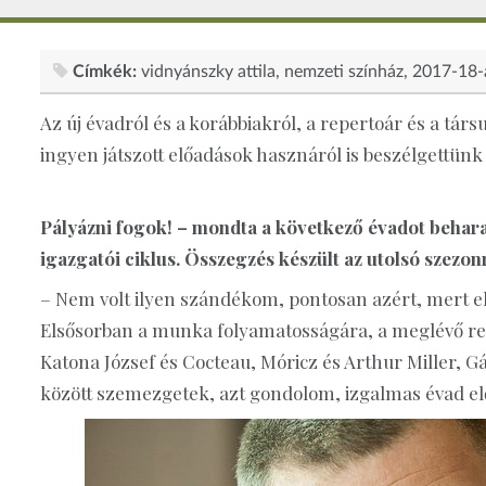
Címkék:
vidnyánszky attila
nemzeti színház
2017-18-
Az új évadról és a korábbiakról, a repertoár és a tár
ingyen játszott előadások hasznáról is beszélgettün
Pályázni fogok! – mondta a következő évadot beharan
igazgatói ciklus. Összegzés készült az utolsó szezon
– Nem volt ilyen szándékom, pontosan azért, mert e
Elsősorban a munka folyamatosságára, a meglévő repe
Katona József és Cocteau, Móricz és Arthur Miller, G
között szemezgetek, azt gondolom, izgalmas évad elő