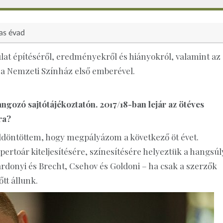
as évad
sulat építéséről, eredményekről és hiányokról, valamint az
k a Nemzeti Színház első emberével.
gozó sajtótájékoztatón. 2017/18-ban lejár az ötéves
ra?
ldöntöttem, hogy megpályázom a következő öt évet.
rtoár kiteljesítésére, színesítésére helyeztük a hangsúl
árdonyi és Brecht, Csehov és Goldoni – ha csak a szerzők
tt állunk.