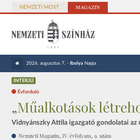
MAGAZIN
NEMZETI MOST
2026. augusztus 7. -
Ibolya
Napja
INTERJÚ
Évforduló
„Műalkotások létreh
Vidnyánszky Attila igazgató gondolatai az 
Nemzeti Magazin, IV. évfolyam, 9. szám