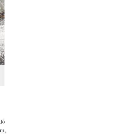
dó
em,