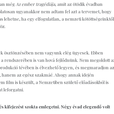
 van még
Az ember tragédiája
, amit az ötödik évadban
latosan ugyanakkor nem adtam fel azt a tervemet, hogy
s lehetne, ha egy elfogulatlan, a nemzeti kötöttségeinktől
öz.
nek ösztönzésében nem vagyunk elég ügyesek. Ebben
k a rendszerében is van hová fejlődnünk. Nem megoldott a
rodukció tévében is élvezhető legyen, és megmaradjon a
, hanem az egész szakmáé. Ahogy annak idején
 film is készült, a Nemzetiben születő előadásokból is
 leforgatni.
és kifejezést szokta emlegetni. Négy évad elegendő volt