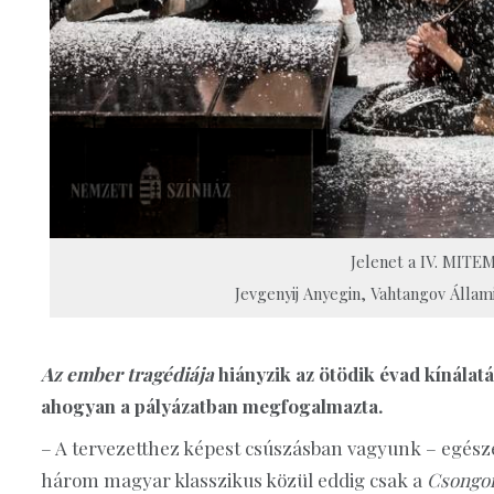
Jelenet a IV. MITEM
Jevgenyij Anyegin, Vahtangov Álla
Az ember tragédiája
hiányzik az ötödik évad kínálatá
ahogyan a pályázatban megfogalmazta.
– A tervezetthez képest csúszásban vagyunk – egész
három magyar klasszikus közül eddig csak a
Csongor