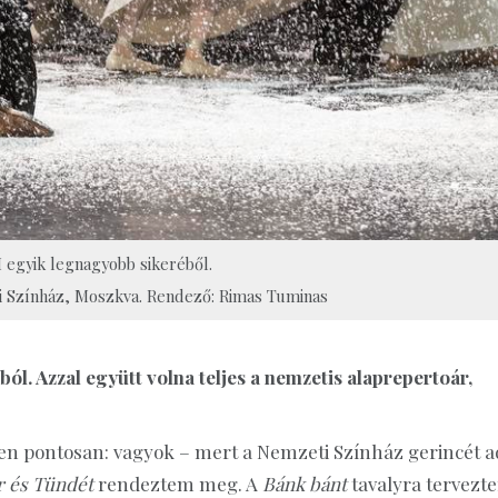
 egyik legnagyobb sikeréből.
mi Színház, Moszkva. Rendező: Rimas Tuminas
ból. Azzal együtt volna teljes a nemzetis alaprepertoár,
en pontosan: vagyok – mert a Nemzeti Színház gerincét a
 és Tündét
rendeztem meg. A
Bánk bánt
tavalyra tervezt