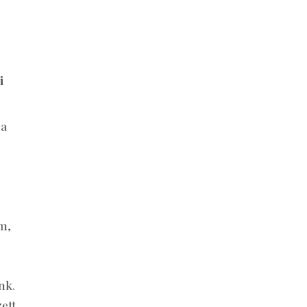
i
 a
am,
nk.
ett