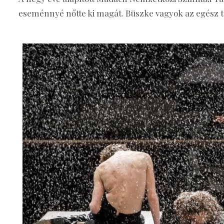
eseménnyé nőtte ki magát. Büszke vagyok az egész 