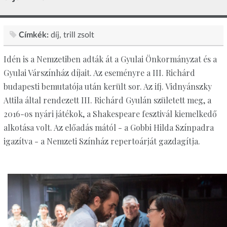
Címkék:
díj
trill zsolt
Idén is a Nemzetiben adták át a Gyulai Önkormányzat és a
Gyulai Várszínház díjait. Az eseményre a III. Richárd
budapesti bemutatója után került sor. Az ifj. Vidnyánszky
Attila által rendezett III. Richárd Gyulán született meg, a
2016-os nyári játékok, a Shakespeare fesztivál kiemelkedő
alkotása volt. Az előadás mától - a Gobbi Hilda Színpadra
igazítva - a Nemzeti Színház repertoárját gazdagítja.