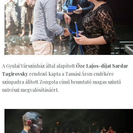
A Gyulai Várszínház által alapított
Őze Lajos-díjat Sardar
Tagirovsky
rendező kapta a Tamási Áron emlékére
színpadra álított Zongota című bemutató magas szintű
művészi megvalósításáért.