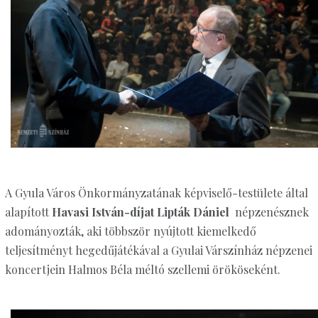
A Gyula Város Önkormányzatának képviselő-testülete által
alapított
Havasi István-díjat Lipták Dániel
népzenésznek
adományozták, aki többször nyújtott kiemelkedő
teljesítményt hegedűjátékával a Gyulai Várszínház népzenei
koncertjein Halmos Béla méltó szellemi örököseként.