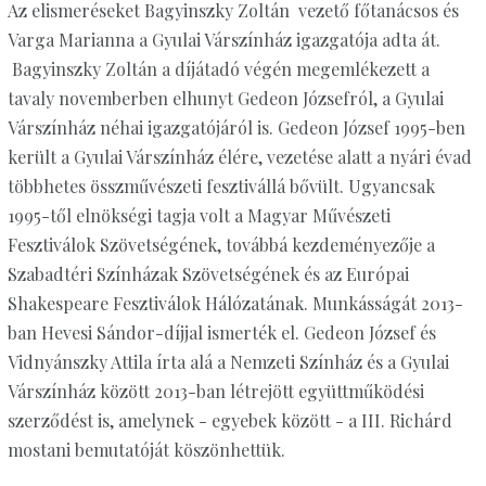
Az elismeréseket Bagyinszky Zoltán vezető főtanácsos és
Varga Marianna a Gyulai Várszínház igazgatója adta át.
Bagyinszky Zoltán a díjátadó végén megemlékezett a
tavaly novemberben elhunyt Gedeon Józsefról, a Gyulai
Várszínház néhai igazgatójáról is. Gedeon József 1995-ben
került a Gyulai Várszínház élére, vezetése alatt a nyári évad
többhetes összművészeti fesztivállá bővült. Ugyancsak
1995-től elnökségi tagja volt a Magyar Művészeti
Fesztiválok Szövetségének, továbbá kezdeményezője a
Szabadtéri Színházak Szövetségének és az Európai
Shakespeare Fesztiválok Hálózatának. Munkásságát 2013-
ban Hevesi Sándor-díjjal ismerték el. Gedeon József és
Vidnyánszky Attila írta alá a Nemzeti Színház és a Gyulai
Várszínház között 2013-ban létrejött együttműködési
szerződést is, amelynek - egyebek között - a III. Richárd
mostani bemutatóját köszönhettük.