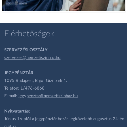
Elérhetőségek
SZERVEZÉSI OSZTÁLY
szervezes@nemzetiszinhaz.hu
JEGYPÉNZTÁR
1095 Budapest, Bajor Gizi park 1.
Telefon: 1/476-6868
E-mail:
jegypenztar@nemzetiszinhaz.hu
Nyitvatartás:
Június 16-ától a jegypénztár bezár, legközelebb augusztus 24-én
nyit ki.