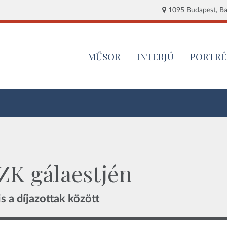
1095 Budapest, Baj
MŰSOR
INTERJÚ
PORTRÉ
ZK gálaestjén
s a díjazottak között