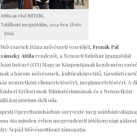
Attila az első MITEM,
Találkozó megnyitóján, 2014-ben. (Fotó:
Eöri)
s Művészetek Háza művészeti vezetőjét,
Frenák Pál
yánszky Attila
rendezőt, a Nemzeti Színház igazgatóját
zínházi Intézet (ITI) Magyar Központjának kezdeményezés
nnak a három művésznek, kultúraközvetítő, társulatvezet
ház nemzetközi elismertetéséért, megismertetéséért. A dí
z Emberi Erőforrások Minisztériumának és a Nemzetközi
lló kuratórium ítéli oda.
esti Operettszínházban szervezte meg színházi világna
l 1999 óta minden évben megrendezett jótékonysági gálaest
Ódry Árpád Művészotthont támogatja.