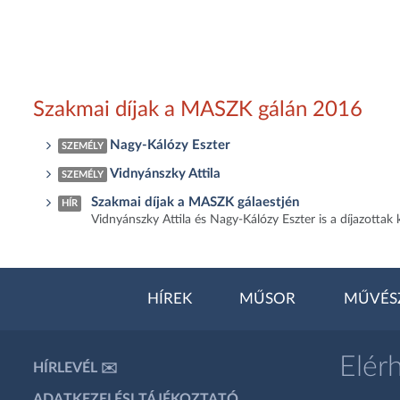
Szakmai díjak a MASZK gálán 2016
Nagy-Kálózy Eszter
SZEMÉLY
Vidnyánszky Attila
SZEMÉLY
Szakmai díjak a MASZK gálaestjén
HÍR
Vidnyánszky Attila és Nagy-Kálózy Eszter is a díjazottak 
HÍREK
MŰSOR
MŰVÉS
Elér
HÍRLEVÉL ✉️
ADATKEZELÉSI TÁJÉKOZTATÓ