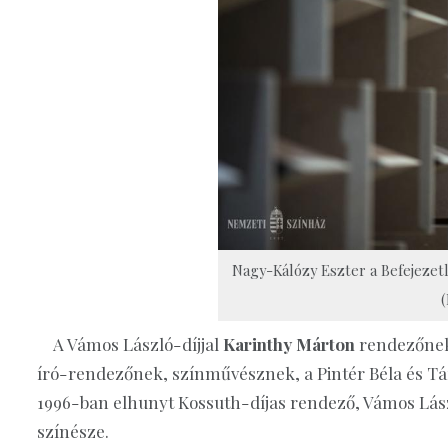
Nagy-Kálózy Eszter a Befejezet
(
A Vámos László-díjjal
Karinthy Márton
rendezőnek,
író-rendezőnek, színművésznek, a Pintér Béla és Tár
1996-ban elhunyt Kossuth-díjas rendező, Vámos Lás
színésze.