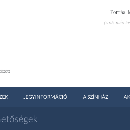
Forrás: 
(2016. március 
között
ZEK
JEGYINFORMÁCIÓ
A SZÍNHÁZ
AK
hetőségek