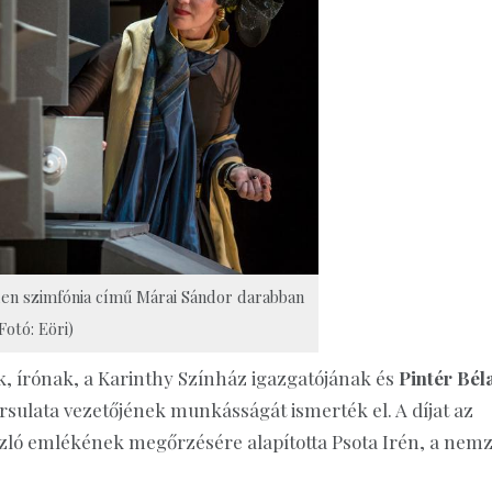
len szimfónia című Márai Sándor darabban
Fotó: Eöri)
 írónak, a Karinthy Színház igazgatójának és
Pintér Bél
sulata vezetőjének munkásságát ismerték el. A díjat az
zló emlékének megőrzésére alapította Psota Irén, a nemz