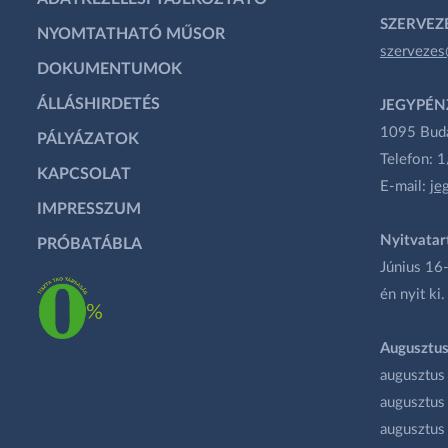
SZERVEZÉ
NYOMTATHATÓ MŰSOR
szervezes
DOKUMENTUMOK
ÁLLÁSHIRDETÉS
JEGYPÉN
1095 Budap
PÁLYÁZATOK
Telefon: 
KAPCSOLAT
E-mail:
je
IMPRESSZUM
Nyitvatar
PRÓBATÁBLA
Június 16-
én nyit ki.
Augusztus
augusztus
augusztus
augusztus