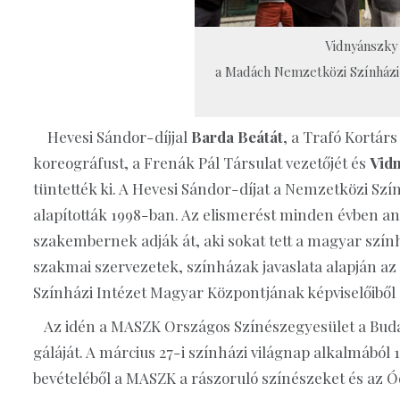
Vidnyánszky 
a Madách Nemzetközi Színházi 
Hevesi Sándor-díjjal
Barda Beátát
, a Trafó Kortár
koreográfust, a Frenák Pál Társulat vezetőjét és
Vidn
tüntették ki. A Hevesi Sándor-díjat a Nemzetközi S
alapították 1998-ban. Az elismerést minden évben a
szakembernek adják át, aki sokat tett a magyar szín
szakmai szervezetek, színházak javaslata alapján a
Színházi Intézet Magyar Központjának képviselőiből á
Az idén a MASZK Országos Színészegyesület a Budap
gáláját. A március 27-i színházi világnap alkalmábó
bevételéből a MASZK a rászoruló színészeket és az 