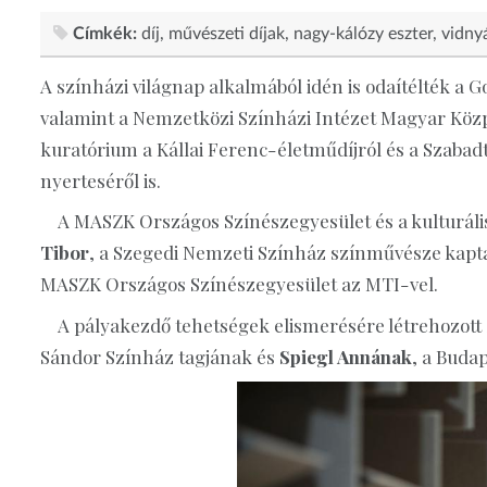
Címkék:
díj
művészeti díjak
nagy-kálózy eszter
vidnyá
A színházi világnap alkalmából idén is odaítélték a G
valamint a Nemzetközi Színházi Intézet Magyar Közpo
kuratórium a Kállai Ferenc-életműdíjról és a Szabad
nyerteséről is.
A MASZK Országos Színészegyesület és a kulturális t
Tibor
, a Szegedi Nemzeti Színház színművésze kapta 
MASZK Országos Színészegyesület az MTI-vel.
A pályakezdő tehetségek elismerésére létrehozott 
Sándor Színház tagjának és
Spiegl Annának
, a Buda