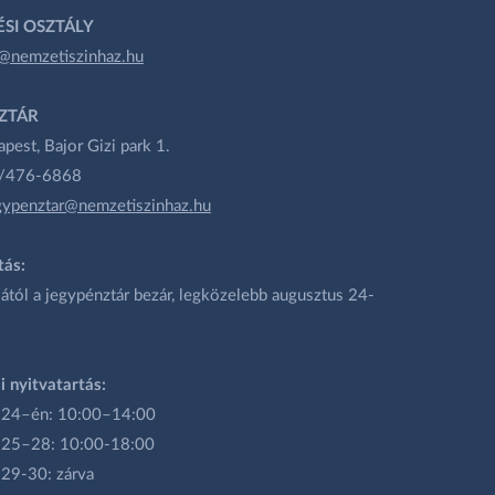
SI OSZTÁLY
@nemzetiszinhaz.hu
ZTÁR
est, Bajor Gizi park 1.
1/476-6868
gypenztar@nemzetiszinhaz.hu
tás:
ától a jegypénztár bezár, legközelebb augusztus 24-
i nyitvatartás:
 24–én: 10:00–14:00
 25–28: 10:00-18:00
 29-30: zárva