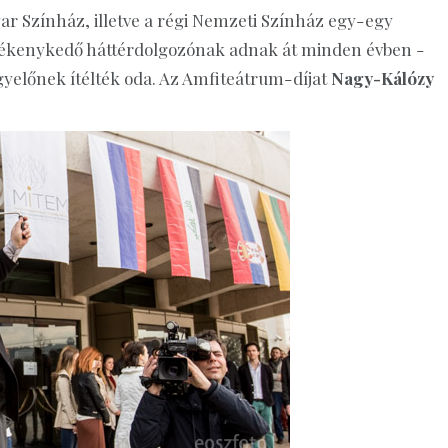
r Színház, illetve a régi Nemzeti Színház egy-egy
evékenykedő háttérdolgozónak adnak át minden évben -
gyelőnek ítélték oda. Az Amfiteátrum-díjat
Nagy-Kálózy