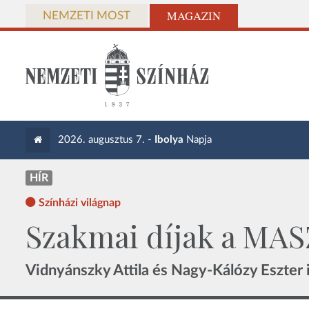
MAGAZIN
NEMZETI MOST
2026. augusztus 7. -
Ibolya
Napja
HÍR
Színházi világnap
Szakmai díjak a MAS
Vidnyánszky Attila és Nagy-Kálózy Eszter i