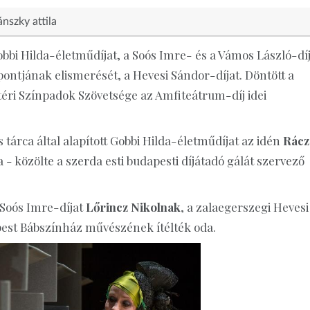
nszky attila
obbi Hilda-életműdíjat, a Soós Imre- és a Vámos László-díj
ntjának elismerését, a Hevesi Sándor-díjat. Döntött a
téri Színpadok Szövetsége az Amfiteátrum-díj idei
árca által alapított Gobbi Hilda-életműdíjat az idén
Rácz
- közölte a szerda esti budapesti díjátadó gálát szervező
Soós Imre-díjat
Lőrincz Nikolnak
, a zalaegerszegi Hevesi
pest Bábszínház művészének ítélték oda.