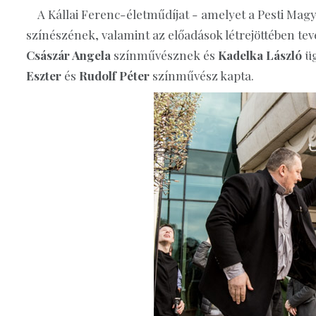
A Kállai Ferenc-életműdíjat - amelyet a Pesti Magya
színészének, valamint az előadások létrejöttében t
Császár Angela
színművésznek és
Kadelka László
ü
Eszter
és
Rudolf Péter
színművész kapta.