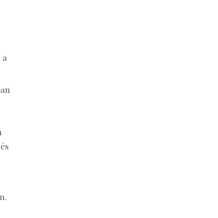
 a
ban
n
 és
m.