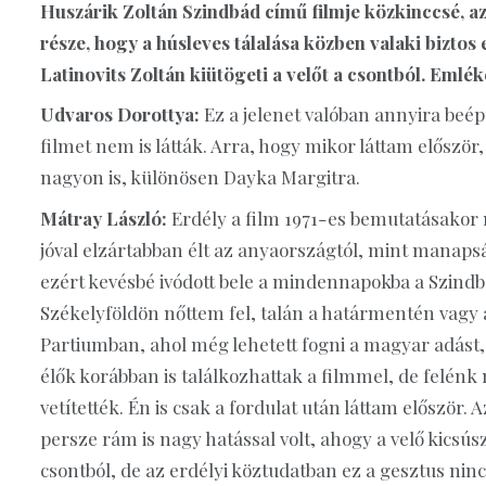
Huszárik Zoltán Szindbád című filmje közkinccsé, az
része, hogy a húsleves tálalása közben valaki biztos
Latinovits Zoltán kiütögeti a velőt a csontból. Emlék
Udvaros Dorottya:
Ez a jelenet valóban annyira beé
filmet nem is látták. Arra, hogy mikor láttam elős
nagyon is, különösen Dayka Margitra.
Mátray László:
Erdély a film 1971-es bemutatásakor
jóval elzártabban élt az anyaországtól, mint manapsá
ezért kevésbé ivódott bele a mindennapokba a Szindb
Székelyföldön nőttem fel, talán a határmentén vagy 
Partiumban, ahol még lehetett fogni a magyar adást, 
élők korábban is találkozhattak a filmmel, de felén
vetítették. Én is csak a fordulat után láttam először. A
persze rám is nagy hatással volt, ahogy a velő kicsúsz
csontból, de az erdélyi köztudatban ez a gesztus nin