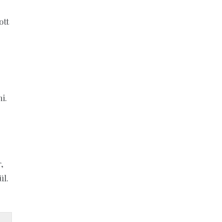
ott
i.
,
ül.