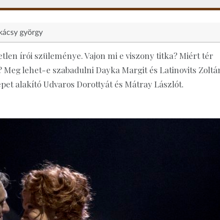
kácsy györgy
en írói szüleménye. Vajon mi e viszony titka? Miért tér
 Meg lehet-e szabadulni Dayka Margit és Latinovits Zoltá
repet alakító Udvaros Dorottyát és Mátray Lászlót.