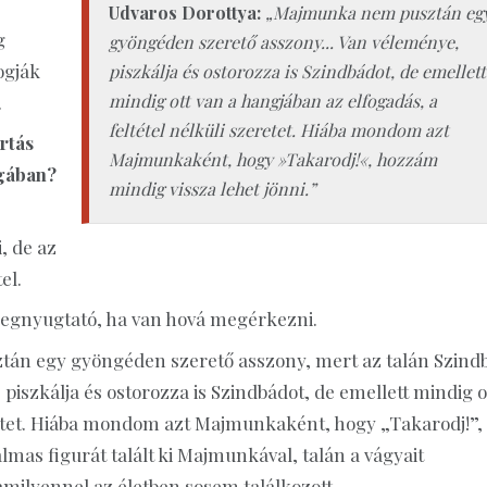
Udvaros Dorottya:
„Majmunka nem pusztán eg
g
gyöngéden szerető asszony... Van véleménye,
ogják
piszkálja és ostorozza is Szindbádot, de emellett
mindig ott van a hangjában az elfogadás, a
.
feltétel nélküli szeretet. Hiába mondom azt
artás
Majmunkaként, hogy »Takarodj!«, hozzám
ágában?
mindig vissza lehet jönni.”
, de az
el.
egnyugtató, ha van hová megérkezni.
án egy gyöngéden szerető asszony, mert az talán Szind
iszkálja és ostorozza is Szindbádot, de emellett mindig o
eretet. Hiába mondom azt Majmunkaként, hogy „Takarodj!”,
mas figurát talált ki Majmunkával, talán a vágyait
milyennel az életben sosem találkozott.