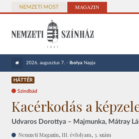
MAGAZIN
NEMZETI MOST
2026. augusztus 7. -
Ibolya
Napja
HÁTTÉR
Szindbád
Kacérkodás a képzele
Udvaros Dorottya – Majmunka, Mátray Lás
Nemzeti Magazin, III. évfolyam, 3. szám