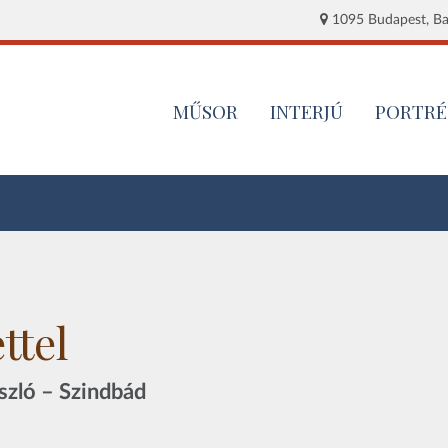
1095 Budapest, Baj
MŰSOR
INTERJÚ
PORTRÉ
ttel
zló – Szindbád