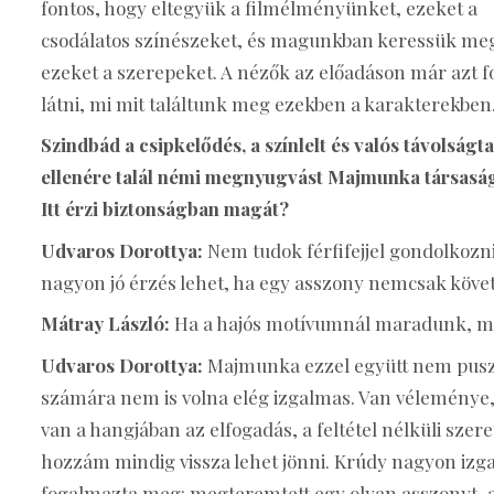
fontos, hogy eltegyük a filmélményünket, ezeket a
csodálatos színészeket, és magunkban keressük me
ezeket a szerepeket. A nézők az előadáson már azt f
látni, mi mit találtunk meg ezekben a karakterekben
Szindbád a csipkelődés, a színlelt és valós távolságt
ellenére talál némi megnyugvást Majmunka társas
Itt érzi biztonságban magát?
Udvaros Dorottya:
Nem tudok férfifejjel gondolkozni
nagyon jó érzés lehet, ha egy asszony nemcsak követ
Mátray László:
Ha a hajós motívumnál maradunk, m
Udvaros Dorottya:
Majmunka ezzel együtt nem puszt
számára nem is volna elég izgalmas. Van véleménye, p
van a hangjában az elfogadás, a feltétel nélküli sz
hozzám mindig vissza lehet jönni. Krúdy nagyon izgal
fogalmazta meg: megteremtett egy olyan asszonyt, a