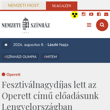
MAGAZIN
NEMZETI MOST
2026. augusztus 8. -
László
Napja
SZÍNHÁZI OLIMPIA
MITEM
Operett
Fesztiválnagydíjas lett az
Operett című előadásunk
Lengyelországban