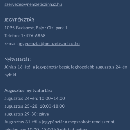
szervezes@nemzetiszinhaz.hu
JEGYPÉNZTÁR
1095 Budapest, Bajor Gizi park 1.
Telefon: 1/476-6868
E-mail:
jegypenztar@nemzetiszinhaz.hu
Nyitvatartás:
Június 16-ától a jegypénztár bezár, legközelebb augusztus 24-én
nyit ki.
Augusztusi nyitvatartás:
augusztus 24–én: 10:00–14:00
augusztus 25–28: 10:00-18:00
augusztus 29-30: zárva
Augusztus 31-től a jegypénztár a megszokott rend szerint,
minden nap 10:00–18:00 között tart nyitva.