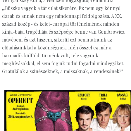
Vidnyánszky Attila, a Nemzeti főigazgatója elmondta:
„Büszke vagyok a társulat sikerére. Ez nem egy könnyű
darab és annak nem egy mindennapi feldolgozása. A XX.
század közép- és kelet-európai történelmének minden
kínja-baja, tragédiája és szépsége benne van Gombrowicz
művében, és azt hiszem, sikerül ezt bemutatnunk az
előadásunkkal a közönségnek. Idén ősszel ez már a
harmadik külföldi turnénk volt, tele vagyunk
meghívásokkal, el sem fogjuk tudni fogadni mindegyiket.
Gratulálok a színészeknek, a műszaknak, a rendezőnek!”