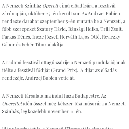
A Nemzeti Színház
Operett
című előadására a fesztivál
zárónapján, október 25-én került sor. Az Andrzej Bubien
rendezte darabot szeptember 5-én mutatta be a Nemzeti, a
főbb szerepeket Szatory Dávid, Bánsági Ildikó, Trill Zsolt,
Farkas Dénes, Incze József, Horváth Lajos Ottó, Reviczky
Gábor és Fehér Tibor alakítja.
A radomi fesztivál öttagú zsűrije a Nemzeti produkciójának
ítélte a fesztivál fődíját (Grand Prix). A díjat az előadás
rendezője, Andrzej Bubien vette át.
A Nemzeti társulata ma indul haza Budapestre. Az
Operettet
idén ősszel még kétszer tűzi műsorára a Nemzeti
Színház, legközelebb november 11-én.