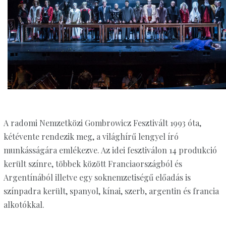
A radomi Nemzetközi Gombrowicz Fesztivált 1993 óta,
kétévente rendezik meg, a világhírű lengyel író
munkásságára emlékezve. Az idei fesztiválon 14 produkció
került színre, többek között Franciaországból és
Argentínából illetve egy soknemzetiségű előadás is
színpadra került, spanyol, kínai, szerb, argentin és francia
alkotókkal.