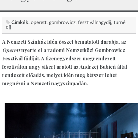
Címkék:
operett
gombrowicz
fesztiválnagydíj
turné
díj
A Nemzeti Színház idén ősszel bemutatott darabja, az
Operett
nyerte el a radomi Nemzetközi Gombrowicz
Fesztivál fődíját. A tizenegyedszer megrendezett
fesztiválon nagy sikert aratott az Andrzej Bubień által
rendezett előadás, melyet idén még kétszer lehet
megnézni a Nemzeti nagyszínpadán.