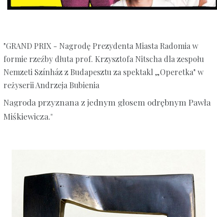
"GRAND PRIX - Nagrodę Prezydenta Miasta Radomia w
formie rzeźby dłuta prof. Krzysztofa Nitscha dla zespołu
Nemzeti Színház z Budapesztu za spektakl „Operetka" w
reżyserii Andrzeja Bubienia
Nagroda przyznana z jednym głosem odrębnym Pawła
Miśkiewicza."