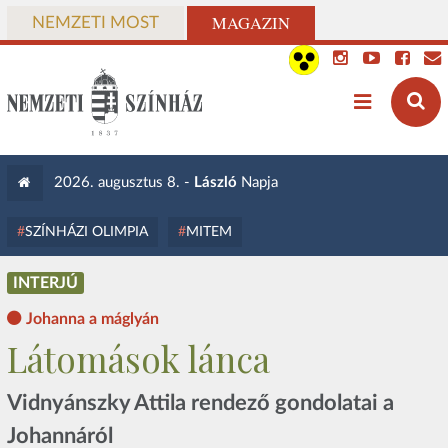
MAGAZIN
NEMZETI MOST
2026. augusztus 8. -
László
Napja
SZÍNHÁZI OLIMPIA
MITEM
INTERJÚ
Johanna a máglyán
Látomások lánca
Vidnyánszky Attila rendező gondolatai a
Johannáról