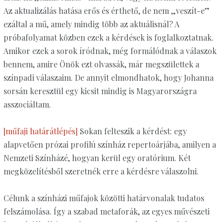
Az aktualizálás hatása erős és érthető, de nem „veszít-e”
ezáltal a mű, amely mindig több az aktuálisnál? A
próbafolyamat közben ezek a kérdések is foglalkoztatnak.
Amikor ezek a sorok íródnak, még formálódnak a válaszok
bennem, amire Önök ezt olvassák, már megszülettek a
színpadi válaszaim. De annyit elmondhatok, hogy Johanna
sorsán keresztül egy kicsit mindig is Magyarországra
asszociáltam.
[műfaji határátlépés]
Sokan felteszik a kérdést: egy
alapvetően prózai profilú színház repertoárjába, amilyen a
Nemzeti Színházé, hogyan kerül egy oratórium. Két
megközelítésből szeretnék erre a kérdésre válaszolni.
Célunk a színházi műfajok közötti határvonalak tudatos
felszámolása. Így a szabad metaforák, az egyes művészeti