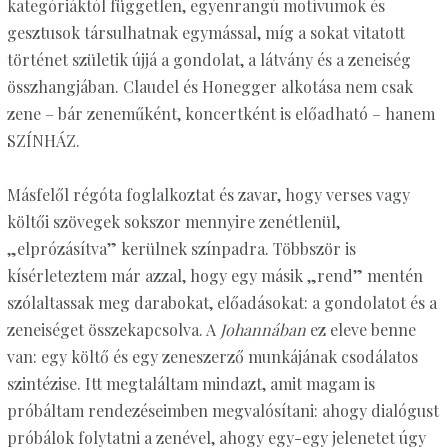
kategóriáktól független, egyenrangú motívumok és
gesztusok társulhatnak egymással, míg a sokat vitatott
történet születik újjá a gondolat, a látvány és a zeneiség
összhangjában. Claudel és Honegger alkotása nem csak
zene – bár zeneműként, koncertként is előadható – hanem
SZÍNHÁZ.
Másfelől régóta foglalkoztat és zavar, hogy verses vagy
költői szövegek sokszor mennyire zenétlenül,
„elprózásítva” kerülnek színpadra. Többször is
kísérleteztem már azzal, hogy egy másik „rend” mentén
szólaltassak meg darabokat, előadásokat: a gondolatot és a
zeneiséget összekapcsolva. A
Johannában
ez eleve benne
van: egy költő és egy zeneszerző munkájának csodálatos
szintézise. Itt megtaláltam mindazt, amit magam is
próbáltam rendezéseimben megvalósítani: ahogy dialógust
próbálok folytatni a zenével, ahogy egy-egy jelenetet úgy