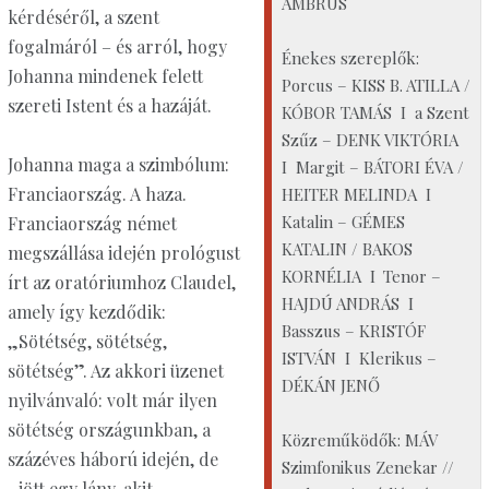
AMBRUS
kérdéséről, a szent
fogalmáról – és arról, hogy
Énekes szereplők:
Johanna mindenek felett
Porcus – KISS B. ATILLA /
szereti Istent és a hazáját.
KÓBOR TAMÁS I a Szent
Szűz – DENK VIKTÓRIA
Johanna maga a szimbólum:
I Margit – BÁTORI ÉVA /
Franciaország. A haza.
HEITER MELINDA I
Katalin – GÉMES
Franciaország német
KATALIN / BAKOS
megszállása idején prológust
KORNÉLIA I Tenor –
írt az oratóriumhoz Claudel,
HAJDÚ ANDRÁS I
amely így kezdődik:
Basszus – KRISTÓF
„Sötétség, sötétség,
ISTVÁN I Klerikus –
sötétség”. Az akkori üzenet
DÉKÁN JENŐ
nyilvánvaló: volt már ilyen
sötétség országunkban, a
Közreműködők: MÁV
százéves háború idején, de
Szimfonikus Zenekar //
„jött egy lány, akit