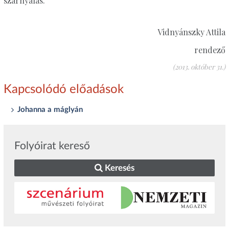
szárnyalás.
Vidnyánszky Attila
rendező
(2013. október 31.)
Kapcsolódó előadások
Johanna a máglyán
Folyóirat kereső
Keresés