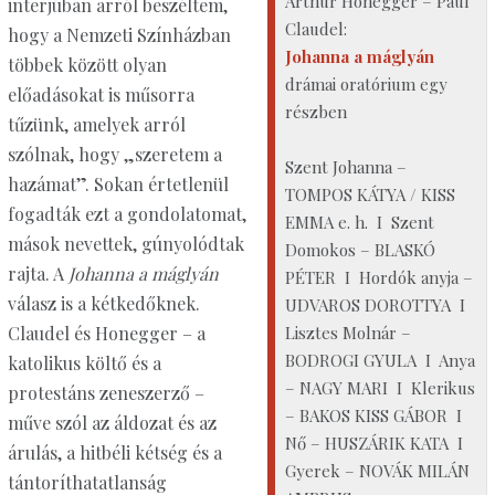
Arthur Honegger – Paul
interjúban arról beszéltem,
Claudel:
hogy a Nemzeti Színházban
Johanna a máglyán
többek között olyan
drámai oratórium egy
előadásokat is műsorra
részben
tűzünk, amelyek arról
szólnak, hogy „szeretem a
Szent Johanna –
hazámat”. Sokan értetlenül
TOMPOS KÁTYA / KISS
fogadták ezt a gondolatomat,
EMMA e. h. I Szent
mások nevettek, gúnyolódtak
Domokos – BLASKÓ
rajta. A
Johanna a máglyán
PÉTER I Hordók anyja –
válasz is a kétkedőknek.
UDVAROS DOROTTYA I
Lisztes Molnár –
Claudel és Honegger – a
BODROGI GYULA I Anya
katolikus költő és a
– NAGY MARI I Klerikus
protestáns zeneszerző –
– BAKOS KISS GÁBOR I
műve szól az áldozat és az
Nő – HUSZÁRIK KATA I
árulás, a hitbéli kétség és a
Gyerek – NOVÁK MILÁN
tántoríthatatlanság