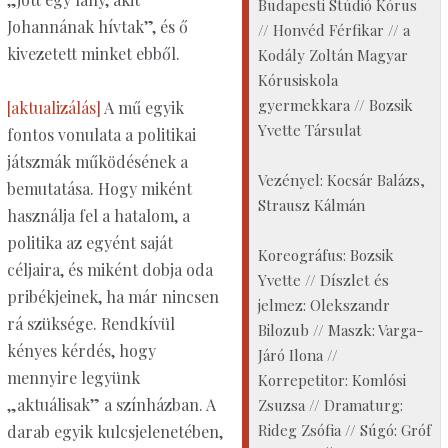
Budapesti Stúdió Kórus
Johannának hívtak”, és ő
// Honvéd Férfikar // a
kivezetett minket ebből.
Kodály Zoltán Magyar
Kórusiskola
gyermekkara // Bozsik
[aktualizálás]
A mű egyik
Yvette Társulat
fontos vonulata a politikai
játszmák működésének a
Vezényel: Kocsár Balázs,
bemutatása. Hogy miként
Strausz Kálmán
használja fel a hatalom, a
politika az egyént saját
Koreográfus: Bozsik
céljaira, és miként dobja oda
Yvette // Díszlet és
pribékjeinek, ha már nincsen
jelmez: Olekszandr
rá szüksége. Rendkívül
Bilozub // Maszk: Varga-
kényes kérdés, hogy
Járó Ilona //
mennyire legyünk
Korrepetitor: Komlósi
„aktuálisak” a színházban. A
Zsuzsa // Dramaturg:
Rideg Zsófia // Súgó: Gróf
darab egyik kulcsjelenetében,