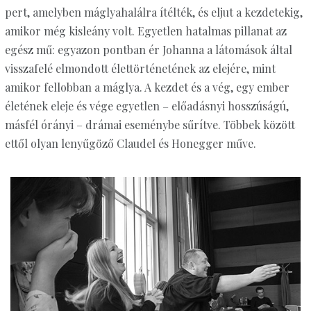
pert, amelyben máglyahalálra ítélték, és eljut a kezdetekig,
amikor még kisleány volt. Egyetlen hatalmas pillanat az
egész mű: egyazon pontban ér Johanna a látomások által
visszafelé elmondott élettörténetének az elejére, mint
amikor fellobban a máglya. A kezdet és a vég, egy ember
életének eleje és vége egyetlen – előadásnyi hosszúságú,
másfél órányi – drámai eseménybe sűrítve. Többek között
ettől olyan lenyűgöző Claudel és Honegger műve.