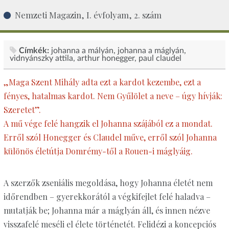
Nemzeti Magazin, I. évfolyam, 2. szám
Címkék:
johanna a mályán
johanna a máglyán
vidnyánszky attila
arthur honegger
paul claudel
„Maga Szent Mihály adta ezt a kardot kezembe, ezt a
fényes, hatalmas kardot. Nem Gyűlölet a neve – úgy hívják:
Szeretet”.
A mű vége felé hangzik el Johanna szájából ez a mondat.
Erről szól Honegger és Claudel műve, erről szól Johanna
különös életútja Domrémy-től a Rouen-i máglyáig.
A szerzők zseniális megoldása, hogy Johanna életét nem
időrendben – gyerekkorától a végkifejlet felé haladva –
mutatják be; Johanna már a máglyán áll, és innen nézve
visszafelé meséli el élete történetét. Felidézi a koncepciós