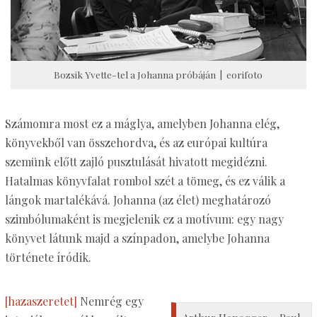
Bozsik Yvette-tel a Johanna próbáján | eorifoto
Számomra most ez a máglya, amelyben Johanna elég,
könyvekből van összehordva, és az európai kultúra
szemünk előtt zajló pusztulását hivatott megidézni.
Hatalmas könyvfalat rombol szét a tömeg, és ez válik a
lángok martalékává. Johanna (az élet) meghatározó
szimbólumaként is megjelenik ez a motívum: egy nagy
könyvet látunk majd a színpadon, amelybe Johanna
története íródik.
[hazaszeretet]
Nemrég egy