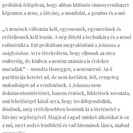
próbálok felépíteni, hogy abban különös viszonyrendszert
képezzen a zene, a látvány, a mozdulat, a gesztus és a szó.
„A zenének változnia kell, egyenesnek, egyszerűnek és
erőteljesnek kell lennie. A nép fütyül a technikára és a zenei
rafinériákra. Ezt próbáltam megvalósítani a
Johanna a
máglyánban
. Arra törekedtem, hogy eljussak az utca
emberéig, de közben a zenész számára is érdekes
maradjak” – mondta Honegger, a zeneszerző. Az ő
partitúrája keretet ad, de nem korlátoz. Sőt, rengeteg
szabadságot ad a rendezőnek. A
Johanna
nem
dokumentumtörténet, hanem érzések, lüktetések sorozata,
ami lehetőséget kínál arra, hogy továbbgondoljuk,
dúsítsuk, még erőteljesebben bontsuk ki a történetet a
látvány segítségével. Magával ragad minket alkotókat is ez
a mű, mert sodró lendületű és vad látomások lánca, szabad