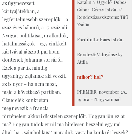
Katalin // Ügyelő: Dobos
az úgynevezett
Gábor, Géczy István //
kártyajátékban, a
Rendezőasszisztens: Tüű
legfertelmesebb szereplők – a
Zsófia
száz éves háború, a 15. századi
Nyugat politikusai, uralkodók,
Fordította: Raics István
hatalmasságok – egy cinkkelt
kártyával játszott partiban
Rendező: Vidnyánszky
döntenek Johanna sorsáról.
Attila
Ezek a partik mindig
ugyanúgy zajlanak: aki veszít,
mikor? hol?
az is nyer – ha nem most,
PREMIER: november 29.,
majd a következő partiban.
19 óra – Nagyszínpad
Claudelék konkrétan
megnevezik a francia
történelem akkori dicstelen szereplőit. Hogyan jön ez át
ma? Hogyan tudok erről ma hitelesen beszélni egy mű
által: ha „szimbolikus” maradok, vagy ha konkrét leszek?