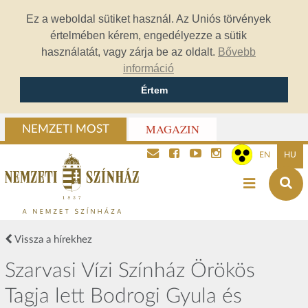
Ez a weboldal sütiket használ. Az Uniós törvények
értelmében kérem, engedélyezze a sütik
használatát, vagy zárja be az oldalt.
Bővebb
információ
Értem
MAGAZIN
NEMZETI MOST
EN
HU
Vissza a hírekhez
Szarvasi Vízi Színház Örökös
Tagja lett Bodrogi Gyula és