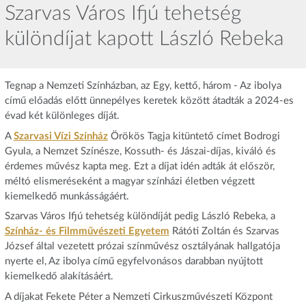
Szarvas Város Ifjú tehetség
különdíjat kapott László Rebeka
Tegnap a Nemzeti Színházban, az Egy, kettő, három - Az ibolya
című előadás előtt ünnepélyes keretek között átadták a 2024-es
évad két különleges díját.
A
Szarvasi Vízi Színház
Örökös Tagja kitüntető címet Bodrogi
Gyula, a Nemzet Színésze, Kossuth- és Jászai-díjas, kiváló és
érdemes művész kapta meg. Ezt a díjat idén adták át először,
méltó elismeréseként a magyar színházi életben végzett
kiemelkedő munkásságáért.
Szarvas Város Ifjú tehetség különdíját pedig László Rebeka, a
Színház- és Filmművészeti Egyetem
Rátóti Zoltán és Szarvas
József által vezetett prózai színművész osztályának hallgatója
nyerte el, Az ibolya című egyfelvonásos darabban nyújtott
kiemelkedő alakításáért.
A díjakat Fekete Péter a Nemzeti Cirkuszművészeti Központ