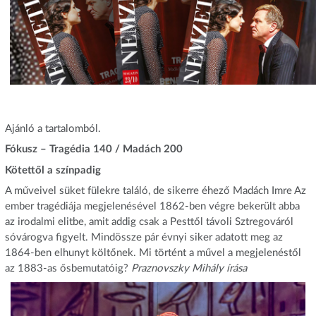
Ajánló a tartalomból.
Fókusz – Tragédia 140 / Madách 200
Kötettől a színpadig
A műveivel süket fülekre találó, de sikerre éhező Madách Imre Az
ember tragédiája megjelenésével 1862-ben végre bekerült abba
az irodalmi elitbe, amit addig csak a Pesttől távoli Sztregováról
sóvárogva figyelt. Mindössze pár évnyi siker adatott meg az
1864-ben elhunyt költőnek. Mi történt a művel a megjelenéstől
az 1883-as ősbemutatóig?
Praznovszky Mihály írása