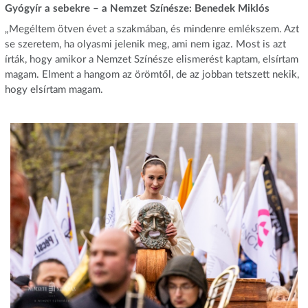
Gyógyír a sebekre – a Nemzet Színésze: Benedek Miklós
„Megéltem ötven évet a szakmában, és mindenre emlékszem. Azt
se szeretem, ha olyasmi jelenik meg, ami nem igaz. Most is azt
írták, hogy amikor a Nemzet Színésze elismerést kaptam, elsírtam
magam. Elment a hangom az örömtől, de az jobban tetszett nekik,
hogy elsírtam magam.