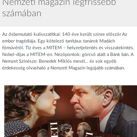
Nemzeti magazin legfrissebb
számában
Az ősbemutató kulisszatitkai: 140 éve került színre először Az
ember tragédiája. Egy kötelező tanítása: tanárok Madách
főművéről. Tíz éves a MITEM – helyzetjelentés és visszatekintés.
Nobel-díjas a MITEM-en. Nézőpontok: górcső alatt a Bánk bán. A
Nemzet Színésze: Benedek Miklós mesél… és sok egyéb
érdekesség olvasható a Nemzeti Magazin legújabb számában.