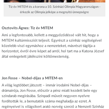
Tíz év MITEM és a korona a 10. Színházi Olimpia Magyarországon -
érkezik az Olimpia jelképe a megnyitó ünnepségre
Osztovits Ágnes: Tíz év MITEM
Ami a legfontosabb, kellett a meggyőződéssé vált hit, hogy a
MITEM kultúrmissziót teljesít. Egyrészt a színház segítségével
közelebb viszi egymáshoz a nemzeteket, másrészt tágítja a
horizontot, évről évre képet ad arról, hol tart ma a Katona József
által emlegetett játékszíni költőmesterség.
Jon Fosse – Nobel-díjas a MITEM-en
A világ legtöbbet játszott – immár irodalmi Nobel-díjas –
drámaírója, Jon Fosse, először a pénz miatt kezdett bele egy
színdarab megírásába. Színpadi műveit negyven nyelvre
fordították le, a bemutatók száma meghaladja az ezret. A
regényeivel is világsikert arató norvég szerző a Nemzeti Színház