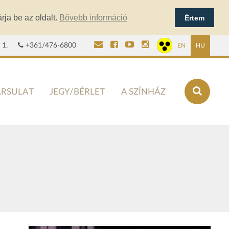
rja be az oldalt.
Bővebb információ
Értem
 1.
+361/476-6800
EN
HU
ÁRSULAT
JEGY/BÉRLET
A SZÍNHÁZ