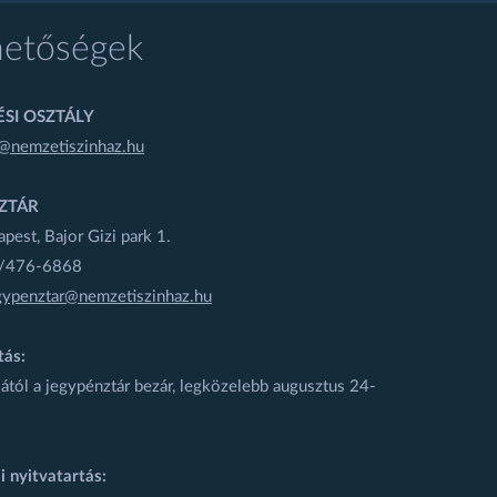
hetőségek
SI OSZTÁLY
@nemzetiszinhaz.hu
ZTÁR
est, Bajor Gizi park 1.
1/476-6868
gypenztar@nemzetiszinhaz.hu
tás:
ától a jegypénztár bezár, legközelebb augusztus 24-
i nyitvatartás: