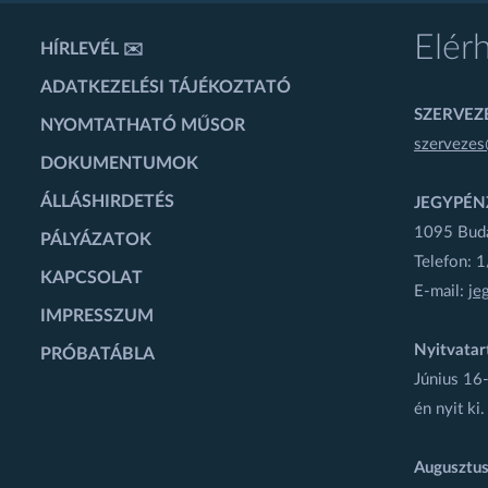
Elér
HÍRLEVÉL ✉️
ADATKEZELÉSI TÁJÉKOZTATÓ
SZERVEZÉ
NYOMTATHATÓ MŰSOR
szervezes
DOKUMENTUMOK
ÁLLÁSHIRDETÉS
JEGYPÉN
1095 Budap
PÁLYÁZATOK
Telefon: 
KAPCSOLAT
E-mail:
je
IMPRESSZUM
Nyitvatar
PRÓBATÁBLA
Június 16-
én nyit ki.
Augusztus