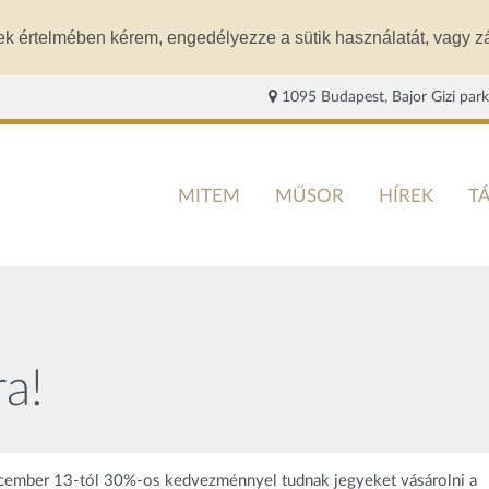
ek értelmében kérem, engedélyezze a sütik használatát, vagy zá
1095 Budapest, Bajor Gizi park
MITEM
MŰSOR
HÍREK
T
a!
ecember 13-tól 30%-os kedvezménnyel tudnak jegyeket vásárolni a