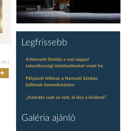
Legfrissebb
A Nemzeti Színház a mai nappal
 09.)
takarékossági intézkedéseket vezet be
r
Pályázati felhívás a Nemzeti Színház
büféinek üzemeltetésére
„A kérdés csak az volt, ki lesz a királynő”
Galéria ajánló