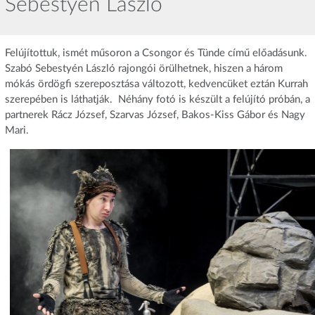
Sebestyén László
Felújítottuk, ismét műsoron a Csongor és Tünde című előadásunk.
Szabó Sebestyén László rajongói örülhetnek, hiszen a három
mókás ördögfi szereposztása változott, kedvencüket eztán Kurrah
szerepében is láthatják. Néhány fotó is készült a felújító próbán, a
partnerek Rácz József, Szarvas József, Bakos-Kiss Gábor és Nagy
Mari.