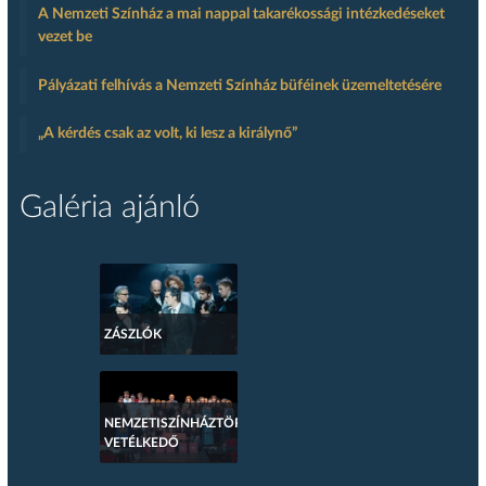
A Nemzeti Színház a mai nappal takarékossági intézkedéseket
vezet be
Pályázati felhívás a Nemzeti Színház büféinek üzemeltetésére
„A kérdés csak az volt, ki lesz a királynő”
Galéria ajánló
ZÁSZLÓK
NEMZETISZÍNHÁZTÖRTÉNETI
VETÉLKEDŐ