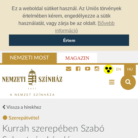
Ez a weboldal sütiket használ. Az Uniós törvények
értelmében kérem, engedélyezze a sütik
használatát, vagy zárja be az oldalt.
Bővebb
információ
Értem
MAGAZIN
NEMZETI MOST
EN
HU
Vissza a hírekhez
Szerepátvétel
Kurrah szerepében Szabó