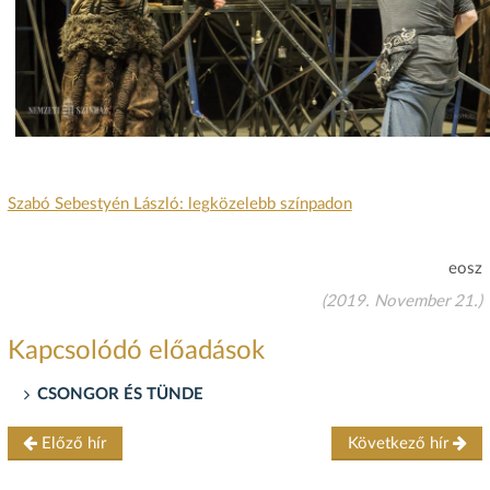
Szabó Sebestyén László: legközelebb színpadon
eosz
(2019. November 21.)
Kapcsolódó előadások
CSONGOR ÉS TÜNDE
Előző hír
Következő hír