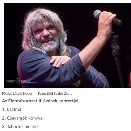
Földes László Hobo | Fotó: Eöri Szabó Zsolt
Az Életműsorozat II. évének koncertjei
1. Esztrád
2. Csavargók könyve
3. Tábortűz mellett