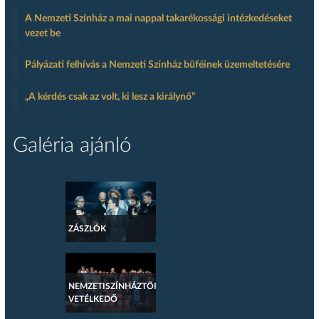
A Nemzeti Színház a mai nappal takarékossági intézkedéseket
vezet be
Pályázati felhívás a Nemzeti Színház büféinek üzemeltetésére
„A kérdés csak az volt, ki lesz a királynő”
Galéria ajánló
ZÁSZLÓK
NEMZETISZÍNHÁZTÖRTÉNETI
VETÉLKEDŐ