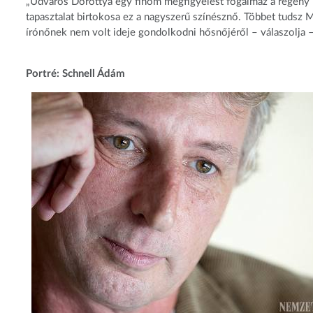
„Udvaros Dorottya egy finom megfigyelést fogalmaz a regény n
tapasztalat birtokosa ez a nagyszerű színésznő. Többet tudsz 
írónőnek nem volt ideje gondolkodni hősnőjéről – válaszolja –, 
Portré: Schnell Ádám