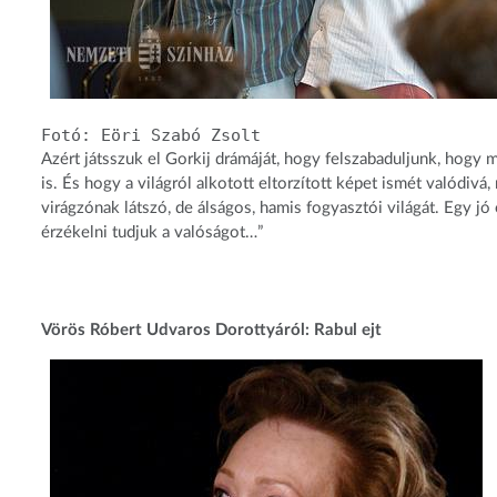
Fotó: Eöri Szabó Zsolt
Azért játsszuk el Gorkij drámáját, hogy felszabaduljunk, hogy
is. És hogy a világról alkotott eltorzított képet ismét valódi
virágzónak látszó, de álságos, hamis fogyasztói világát. Egy jó 
érzékelni tudjuk a valóságot…”
Vörös Róbert Udvaros Dorottyáról: Rabul ejt