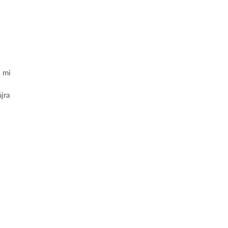
k mi
jra