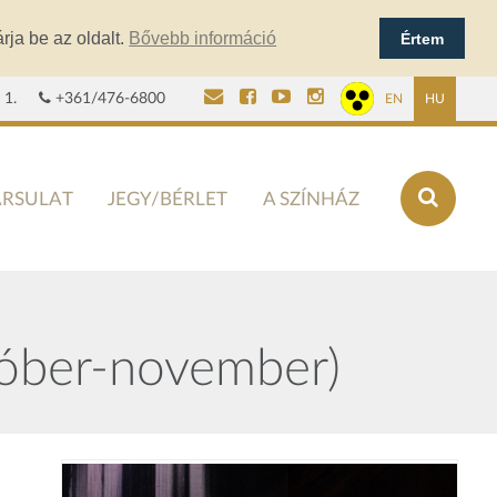
rja be az oldalt.
Bővebb információ
Értem
 1.
+361/476-6800
EN
HU
ÁRSULAT
JEGY/BÉRLET
A SZÍNHÁZ
tóber-november)