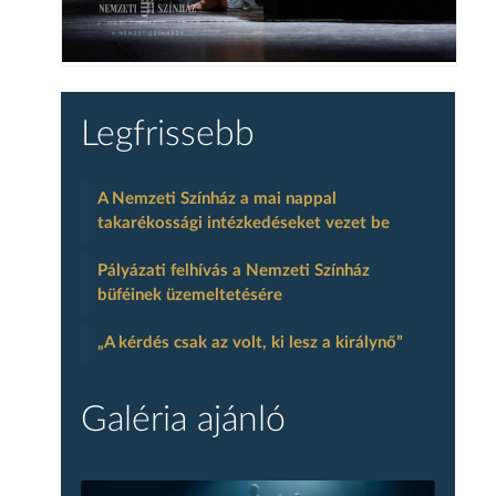
Legfrissebb
A Nemzeti Színház a mai nappal
takarékossági intézkedéseket vezet be
Pályázati felhívás a Nemzeti Színház
büféinek üzemeltetésére
„A kérdés csak az volt, ki lesz a királynő”
Galéria ajánló