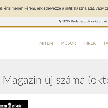
ek értelmében kérem, engedélyezze a sütik használatát, vagy zá
1095 Budapest, Bajor Gizi park
MITEM
MŰSOR
HÍREK
T
 Magazin új száma (ok