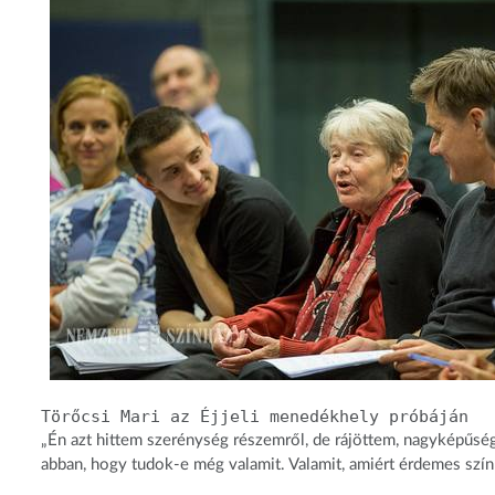
Törőcsi Mari az Éjjeli menedékhely próbáján
„Én azt hittem szerénység részemről, de rájöttem, nagyképűség
abban, hogy tudok-e még valamit. Valamit, amiért érdemes szín