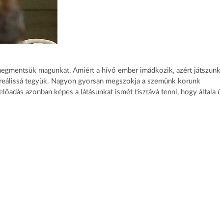
 megmentsük magunkat. Amiért a hívő ember imádkozik, azért játszun
vá, reálissá tegyük. Nagyon gyorsan megszokja a szemünk korunk
előadás azonban képes a látásunkat ismét tisztává tenni, hogy általa ú