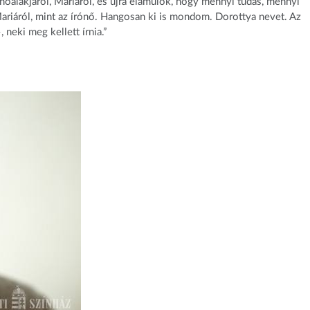
őalakjáról, Mariáról, és újra elámulok, hogy mennyi tudás, mennyi
Mariáról, mint az írónő. Hangosan ki is mondom. Dorottya nevet. Az
neki meg kellett írnia.”