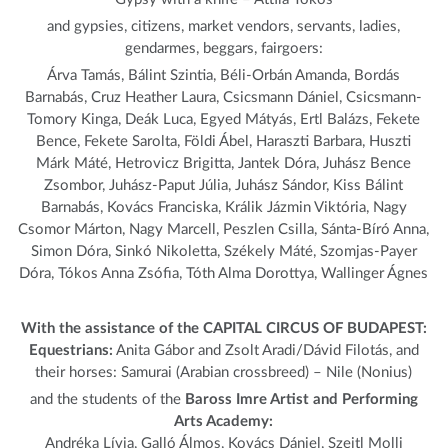
and gypsies, citizens, market vendors, servants, ladies,
gendarmes, beggars, fairgoers:
Árva Tamás, Bálint Szintia, Béli-Orbán Amanda, Bordás
Barnabás, Cruz Heather Laura, Csicsmann Dániel, Csicsmann-
Tomory Kinga, Deák Luca, Egyed Mátyás, Ertl Balázs, Fekete
Bence, Fekete Sarolta, Földi Ábel, Haraszti Barbara, Huszti
Márk Máté, Hetrovicz Brigitta, Jantek Dóra, Juhász Bence
Zsombor, Juhász-Paput Júlia, Juhász Sándor, Kiss Bálint
Barnabás, Kovács Franciska, Králik Jázmin Viktória, Nagy
Csomor Márton, Nagy Marcell, Peszlen Csilla, Sánta-Bíró Anna,
Simon Dóra, Sinkó Nikoletta, Székely Máté, Szomjas-Payer
Dóra, Tókos Anna Zsófia, Tóth Alma Dorottya, Wallinger Ágnes
With the assistance of the CAPITAL CIRCUS OF BUDAPEST:
Equestrians:
Anita Gábor and Zsolt Aradi/Dávid Filotás, and
their horses: Samurai (Arabian crossbreed) – Nile (Nonius)
and the students of the
Baross Imre Artist and Performing
Arts Academy:
Andréka Lívia, Galló Álmos, Kovács Dániel, Szeitl Molli