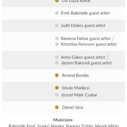
Lili Lujza Battai
Ernő Babindák
guest artist
Judit Dobos
guest artist
/
Ramóna Farkas
guest artist
Krisztina Fenyvesi
guest artist
/
Anita Gábor
guest artist
Jázmin Bakondi
guest artist
Roland Bordás
István Madácsi
József Márk Csabai
Dániel Séra
Musicians:
Babindák Ernő, Szajkó Nándor, Baranyi Zoltán, Mendi Milán