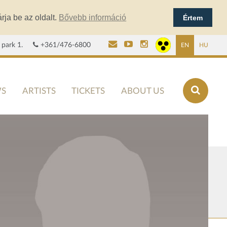
rja be az oldalt.
Bővebb információ
Értem
 park 1.
+361/476-6800
EN
HU
S
ARTISTS
TICKETS
ABOUT US