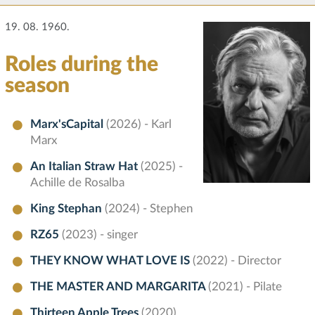
19. 08. 1960.
Roles during the
season
Marx'sCapital
(2026) - Karl
Marx
An Italian Straw Hat
(2025) -
Achille de Rosalba
King Stephan
(2024) - Stephen
RZ65
(2023) - singer
THEY KNOW WHAT LOVE IS
(2022) - Director
THE MASTER AND MARGARITA
(2021) - Pilate
Thirteen Apple Trees
(2020)