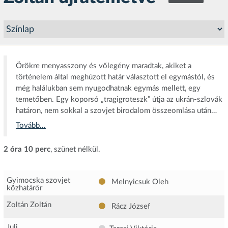
Örökre menyasszony és vőlegény maradtak, akiket a
történelem által meghúzott határ választott el egymástól, és
még halálukban sem nyugodhatnak egymás mellett, egy
temetőben. Egy koporsó „tragigroteszk” útja az ukrán-szlovák
határon, nem sokkal a szovjet birodalom összeomlása után…
Tovább...
2 óra 10 perc
, szünet nélkül.
Gyimocska szovjet
Melnyicsuk Oleh
közhatárőr
Zoltán Zoltán
Rácz József
Juli