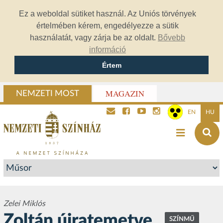
Ez a weboldal sütiket használ. Az Uniós törvények
értelmében kérem, engedélyezze a sütik
használatát, vagy zárja be az oldalt.
Bővebb
információ
Értem
MAGAZIN
NEMZETI MOST
EN
HU
Zelei Miklós
Zoltán újratemetve
SZÍNMŰ