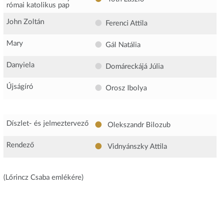
római katolikus pap
John Zoltán
Ferenci Attila
Mary
Gál Natália
Danyiela
Domáreckájá Júlia
Újságíró
Orosz Ibolya
Díszlet- és jelmeztervező
Olekszandr Bilozub
Rendező
Vidnyánszky Attila
(Lőrincz Csaba emlékére)