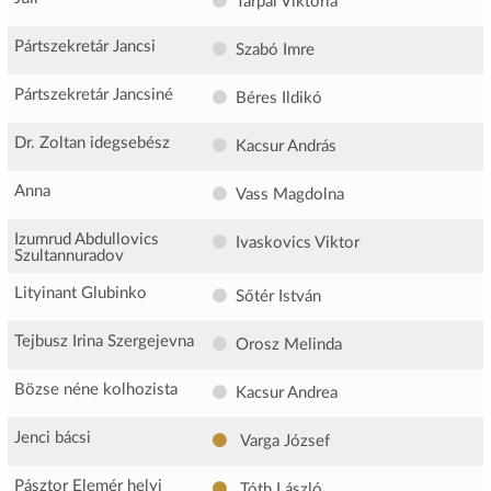
Tarpai Viktória
Pártszekretár Jancsi
Szabó Imre
Pártszekretár Jancsiné
Béres Ildikó
Dr. Zoltan idegsebész
Kacsur András
Anna
Vass Magdolna
Izumrud Abdullovics
Ivaskovics Viktor
Szultannuradov
Lityinant Glubinko
Sőtér István
Tejbusz Irina Szergejevna
Orosz Melinda
Bözse néne kolhozista
Kacsur Andrea
Jenci bácsi
Varga József
Pásztor Elemér helyi
Tóth László