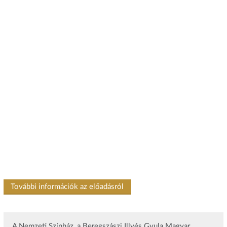
További információk az előadásról
A Nemzeti Színház, a Beregszászi Illyés Gyula Magyar