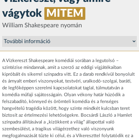
vágytok
MITEM
William Shakespeare nyomán
A Vízkereszt Shakespeare komédiái sorában a legutolsó –
szintézise mindannak, amit a szerző az eddigi vígjátékaiban
kipróbált és sikerrel színpadra vitt. Ez a darab rendkívül bonyolult
és árnyalt emberi viszonyokat, testvéri, uralkodó-szolgai, baráti,
de legfőképpen szerelmi kapcsolatokat taglal, túlmutatván a
komédia műfaji sajátosságain. Olyan vékony határ húzódik a
felszabadító, könnyed és örömteli komédia és a fenséges
hangvételű tragédia között, hogy szinte mindkét kulcsban teret
biztosít az értelmezési lehetőségekre. Bocsárdi László a Hamlet
színpadra állításával a „kizökkent a világ” állapottal való
szembesülést, a tragikus világérzethez való viszonyunk
megfogalmazását tűzte ki célul, és a Víkereszttel folytatódik ez a