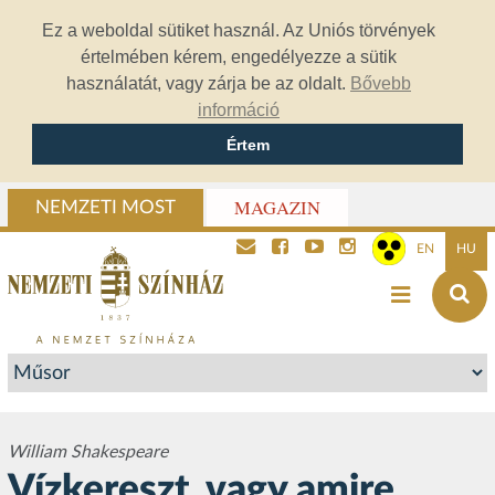
Ez a weboldal sütiket használ. Az Uniós törvények
értelmében kérem, engedélyezze a sütik
használatát, vagy zárja be az oldalt.
Bővebb
információ
Értem
MAGAZIN
NEMZETI MOST
EN
HU
William Shakespeare
Vízkereszt, vagy amire