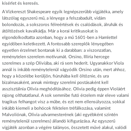
kísérlet és keresés.
A Vízkereszt Shakespeare egyik legnépszerűbb vígjátéka, amely
látszólag egyszerű mű, a lényege a felszabadult, vidám
bolondozás, a sokszoros félreértések és csalódások, álruhák és
átöltözések kavalkádja. Már a korai kritikusokat is
elgondolkodtatta azonban, hogy a mű 1601-ben a Hamlettel
egyidőben keletkezett. A fontosabb szereplők lényegében
egyetlen érzelmet bontanak ki a darabban: a viszonzatlan,
reménytelen szerelem motívumát. Orsino, Illíria hercege
szerelmes a szép Oliviába, aki rá sem hederít. Ugyanakkor Viola
annál is inkább reménytelenül vágyódik Orsino után, mert ahhoz,
hogy a közelébe kerüljön, fiúruhába kell öltöznie, és ura
bizalmasaként, annak mintegy szerelmi postásaként kell
asszisztálnia Olivia meghódításához. Olivia pedig éppen Violáért
rajong olthatatlanul. A sok semmibe futó érzelem már eleve valami
tragikus felhangot visz a műbe, és ezt nem ellensúlyozza, sokkal
inkább kiemeli a bohócok féktelen tréfálkozása, valamint
Malvoliónak, Olivia udvarmesterének (aki egyébként szintén
reménytelenül szerelmes) állandó kifigurázása. Az egyszerű
vígjáték azonban a végére talányos, összetett művé alakul, valódi