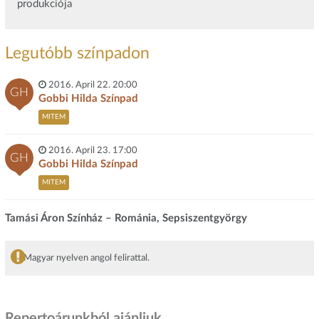
produkciója
Legutóbb színpadon
2016. April 22. 20:00
GH
Gobbi Hilda Színpad
MITEM
2016. April 23. 17:00
GH
Gobbi Hilda Színpad
MITEM
Tamási Áron Színház – Románia, Sepsiszentgyörgy
Magyar nyelven angol felirattal.
Repertoárunkból ajánljuk