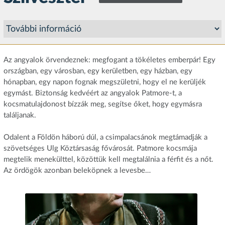
Az angyalok örvendeznek: megfogant a tökéletes emberpár! Egy
országban, egy városban, egy kerületben, egy házban, egy
hónapban, egy napon fognak megszületni, hogy el ne kerüljék
egymást. Biztonság kedvéért az angyalok Patmore-t, a
kocsmatulajdonost bízzák meg, segítse őket, hogy egymásra
találjanak.
Odalent a Földön háború dúl, a csimpalacsánok megtámadják a
szövetséges Ulg Köztársaság fővárosát. Patmore kocsmája
megtelik menekülttel, közöttük kell megtalálnia a férfit és a nőt.
Az ördögök azonban beleköpnek a levesbe…