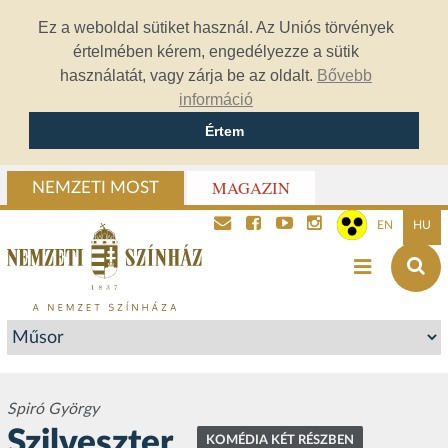
Ez a weboldal sütiket használ. Az Uniós törvények
értelmében kérem, engedélyezze a sütik
használatát, vagy zárja be az oldalt.
Bővebb
információ
Értem
MAGAZIN
NEMZETI MOST
EN
HU
Spiró György
Szilveszter
KOMÉDIA KÉT RÉSZBEN