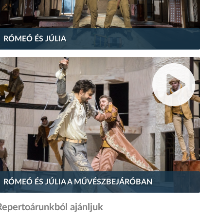
RÓMEÓ ÉS JÚLIA
RÓMEÓ ÉS JÚLIA A MŰVÉSZBEJÁRÓBAN
Repertoárunkból ajánljuk