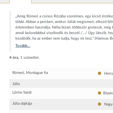
„Amíg Rómeó a csinos Rózába szerelmes, egy kicsit érzéken
többi. Abban a percben, amikor Júliát megismeri, elkezd fé
értelemben használja. Néha bizarr, többször groteszk, még 
annál bolondabbul viselkedik és beszél./…/ Úgy látszik, ho
kezdődik, ha az ember nem tudja, hogy mi lesz.” (Hamvas B
Tovább...
4 óra
, 1 szünettel.
Rómeó, Montague fia
Hercz
Júlia
Lőrinc barát
Blask
Júlia dajkája
Nagy