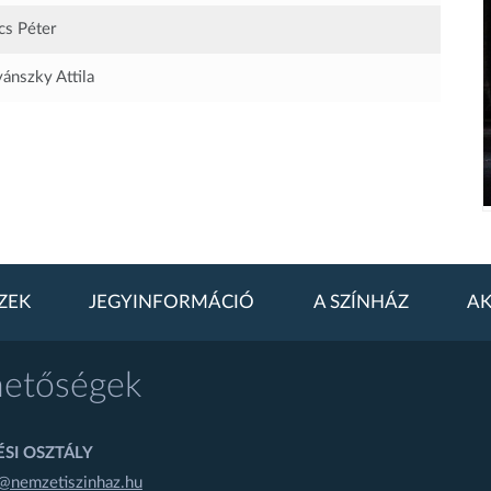
cs Péter
ánszky Attila
ZEK
JEGYINFORMÁCIÓ
A SZÍNHÁZ
AK
hetőségek
SI OSZTÁLY
@nemzetiszinhaz.hu