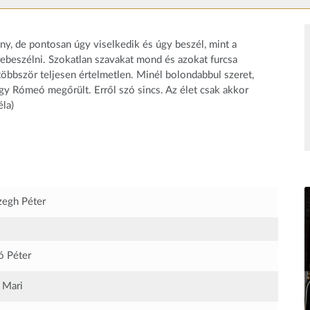
y, de pontosan úgy viselkedik és úgy beszél, mint a
lrebeszélni. Szokatlan szavakat mond és azokat furcsa
többször teljesen értelmetlen. Minél bolondabbul szeret,
gy Rómeó megőrült. Erről szó sincs. Az élet csak akkor
éla)
egh Péter
ó Péter
 Mari