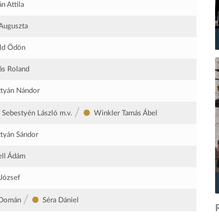
n Attila
Auguszta
ld Ödön
s Roland
tyán Nándor
/
 Sebestyén László
m.v.
Winkler Tamás Ábel
tyán Sándor
ll Ádám
József
/
 Domán
Séra Dániel