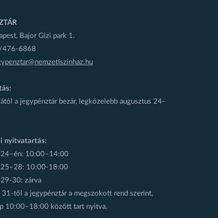
ZTÁR
est, Bajor Gizi park 1.
1/476-6868
gypenztar@nemzetiszinhaz.hu
tás:
ától a jegypénztár bezár, legközelebb augusztus 24-
i nyitvatartás:
 24–én: 10:00–14:00
 25–28: 10:00-18:00
 29-30: zárva
31-től a jegypénztár a megszokott rend szerint,
p 10:00–18:00 között tart nyitva.