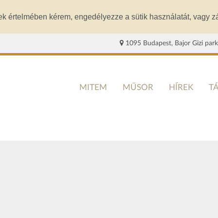
ek értelmében kérem, engedélyezze a sütik használatát, vagy zá
1095 Budapest, Bajor Gizi park
MITEM
MŰSOR
HÍREK
T