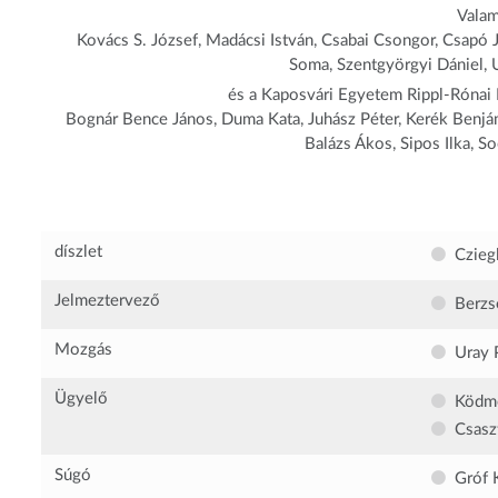
Valam
Kovács S. József, Madácsi István, Csabai Csongor, Csapó J
Soma, Szentgyörgyi Dániel, 
és a Kaposvári Egyetem Rippl-Rónai 
Bognár Bence János, Duma Kata, Juhász Péter, Kerék Benjám
Balázs Ákos, Sipos Ilka, S
díszlet
Czieg
Jelmeztervező
Berzs
Mozgás
Uray 
Ügyelő
Ködme
Csasz
Súgó
Gróf 