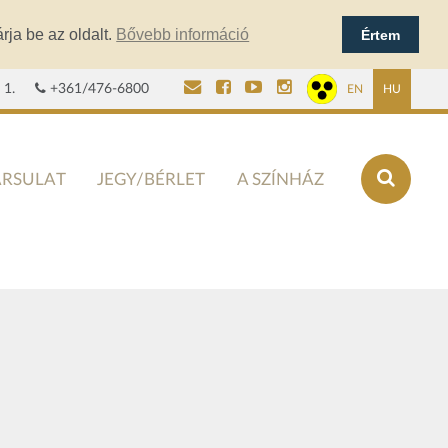
rja be az oldalt.
Bővebb információ
Értem
 1.
+361/476-6800
EN
HU
ÁRSULAT
JEGY/BÉRLET
A SZÍNHÁZ