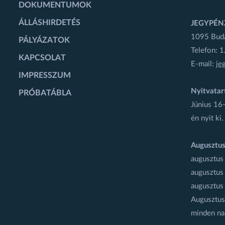
DOKUMENTUMOK
ÁLLÁSHIRDETÉS
JEGYPÉN
1095 Budap
PÁLYÁZATOK
Telefon: 
KAPCSOLAT
E-mail:
je
IMPRESSZUM
Nyitvatar
PRÓBATÁBLA
Június 16-
én nyit ki.
Augusztus
augusztus
augusztus
augusztus
Augusztus 
minden na