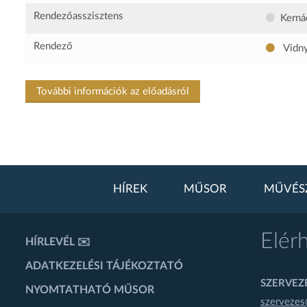
Rendezőasszisztens
Kerná
Rendező
Vidny
További információk az előadásról
HÍREK
MŰSOR
MŰVÉS
Elér
HÍRLEVÉL ✉️
ADATKEZELÉSI TÁJÉKOZTATÓ
SZERVEZÉ
NYOMTATHATÓ MŰSOR
szervezes