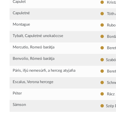
Capulet
Kristá
Capuletné
Tóth 
Montague
Rubo
Tybalt, Capuletné unokaöccse
Bordá
Mercutio, Romeó barátja
Beret
Benvolio, Rómeó barátja
Szabó
Páris, ifjú nemesúrfi, a herceg atyjafia
Beret
Escalus, Verona hercege
Schne
Péter
Rácz 
Sámson
Szép