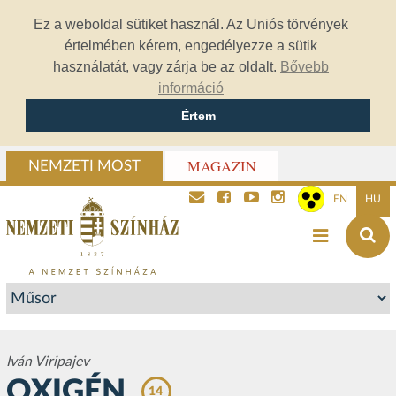
Ez a weboldal sütiket használ. Az Uniós törvények
értelmében kérem, engedélyezze a sütik
használatát, vagy zárja be az oldalt.
Bővebb
információ
Értem
MAGAZIN
NEMZETI MOST
EN
HU
Iván Viripajev
OXIGÉN
14