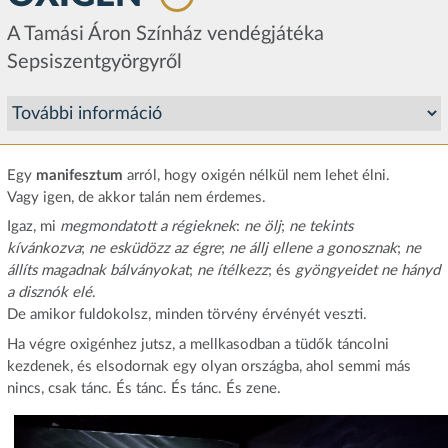
A Tamási Áron Színház vendégjátéka
Sepsiszentgyörgyről
Egy
manifesztum
arról, hogy oxigén nélkül nem lehet élni.
Vagy igen, de akkor talán nem érdemes.
Igaz, mi
megmondatott a régieknek
:
ne ölj
;
ne tekints
kívánkozva
;
ne esküdözz az égre
;
ne állj ellene a gonosznak
;
ne
állíts magadnak bálványokat
;
ne ítélkezz
; és
gyöngyeidet ne hányd
a disznók elé
.
De amikor fuldokolsz, minden törvény érvényét veszti.
Ha végre oxigénhez jutsz, a mellkasodban a tüdők táncolni
kezdenek, és elsodornak egy olyan országba, ahol semmi más
nincs, csak tánc. És tánc. És tánc. És zene.