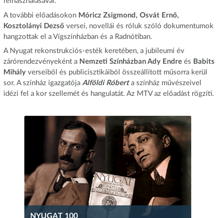
felhasználásával.
A további előadásokon
Móricz Zsigmond, Osvát Ernő,
Kosztolányi Dezső
versei, novellái és róluk szóló dokumentumok
hangzottak el a Vígszínházban és a Radnótiban.
A Nyugat rekonstrukciós-esték keretében, a jubileumi év
zárórendezvényeként a
Nemzeti
Színházban Ady Endre
és
Babits
Mihály
verseiből és publicisztikáiból összeállított műsorra kerül
sor. A színház igazgatója
Alföldi Róbert
a színház művészeivel
idézi fel a kor szellemét és hangulatát. Az MTV az előadást rögzíti.
NYUGAT 100