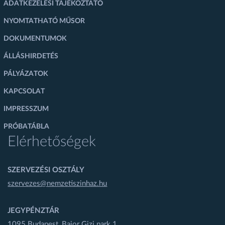
ADATKEZELÉSI TÁJÉKOZTATÓ
NYOMTATHATÓ MŰSOR
DOKUMENTUMOK
ÁLLÁSHIRDETÉS
PÁLYÁZATOK
KAPCSOLAT
IMPRESSZUM
PRÓBATÁBLA
Elérhetőségek
SZERVEZÉSI OSZTÁLY
szervezes@nemzetiszinhaz.hu
JEGYPÉNZTÁR
1095 Budapest, Bajor Gizi park 1.