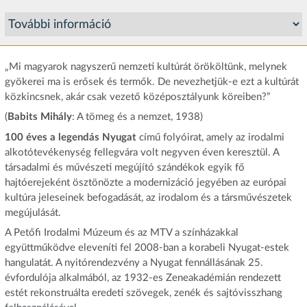
„Mi magyarok nagyszerű nemzeti kultúrát örököltünk, melynek
gyökerei ma is erősek és termők. De nevezhetjük-e ezt a kultúrát
közkincsnek, akár csak vezető középosztályunk köreiben?”
(
Babits Mihály
: A tömeg és a nemzet, 1938)
100 éves a legendás Nyugat
című folyóirat, amely az irodalmi
alkotótevékenység fellegvára volt negyven éven keresztül. A
társadalmi és művészeti megújító szándékok egyik fő
hajtóerejeként ösztönözte a modernizáció jegyében az európai
kultúra jeleseinek befogadását, az irodalom és a társművészetek
megújulását.
A Petőfi Irodalmi Múzeum és az MTV a színházakkal
együttműködve eleveníti fel 2008-ban a korabeli Nyugat-estek
hangulatát. A nyitórendezvény a Nyugat fennállásának 25.
évfordulója alkalmából, az 1932-es Zeneakadémián rendezett
estét rekonstruálta eredeti szövegek, zenék és sajtóvisszhang