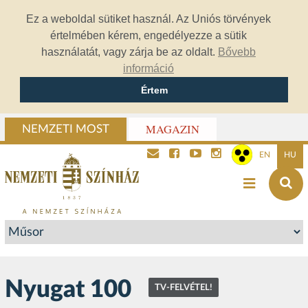
Ez a weboldal sütiket használ. Az Uniós törvények
értelmében kérem, engedélyezze a sütik
használatát, vagy zárja be az oldalt.
Bővebb
információ
Értem
MAGAZIN
NEMZETI MOST
EN
HU
Nyugat 100
TV-FELVÉTEL!