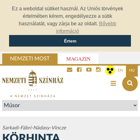
Ez a weboldal sütiket használ. Az Uniós törvények
értelmében kérem, engedélyezze a sütik
használatát, vagy zárja be az oldalt.
Bővebb
információ
Értem
MAGAZIN
NEMZETI MOST
EN
HU
Sarkadi-Fábri-Nádasy-Vincze
KÖRHINTA