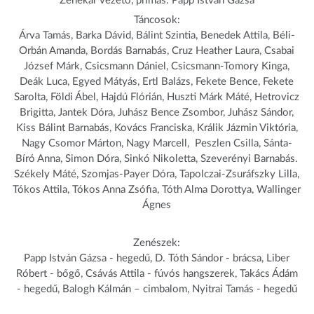
Zenekar vezető, prímás: Papp István Gázsa
Táncosok:
Árva Tamás, Barka Dávid, Bálint Szintia, Benedek Attila, Béli-
Orbán Amanda, Bordás Barnabás, Cruz Heather Laura, Csabai
József Márk, Csicsmann Dániel, Csicsmann-Tomory Kinga,
Deák Luca, Egyed Mátyás, Ertl Balázs, Fekete Bence, Fekete
Sarolta, Földi Ábel, Hajdú Flórián, Huszti Márk Máté, Hetrovicz
Brigitta, Jantek Dóra, Juhász Bence Zsombor, Juhász Sándor,
Kiss Bálint Barnabás, Kovács Franciska, Králik Jázmin Viktória,
Nagy Csomor Márton, Nagy Marcell, Peszlen Csilla, Sánta-
Bíró Anna, Simon Dóra, Sinkó Nikoletta, Szeverényi Barnabás.
Székely Máté, Szomjas-Payer Dóra, Tapolczai-Zsuráfszky Lilla,
Tókos Attila, Tókos Anna Zsófia, Tóth Alma Dorottya, Wallinger
Ágnes
Zenészek:
Papp István Gázsa - hegedű, D. Tóth Sándor - brácsa, Liber
Róbert - bőgő, Csávás Attila - fúvós hangszerek, Takács Ádám
- hegedű, Balogh Kálmán – cimbalom, Nyitrai Tamás - hegedű