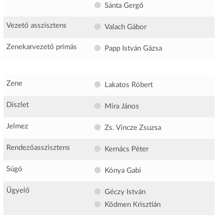
Sánta Gergő
Vezető asszisztens
Valach Gábor
Zenekarvezető prímás
Papp István Gázsa
Zene
Lakatos Róbert
Díszlet
Mira János
Jelmez
Zs. Vincze Zsuzsa
Rendezőasszisztens
Kernács Péter
Súgó
Kónya Gabi
Ügyelő
Géczy István
Ködmen Krisztián