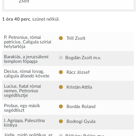
Zsolt
1 óra 40 perc
, szünet nélkül.
P. Petronius, római
Trill Zsolt
patrícius, Caligula szíriai
helytartója
Barakiás, a jeruzsálemi
Bogdán Zsolt
m.v.
templom főpapja
Decius, római lovag,
Rácz József
caligula állandó követe
Lucius, fiatal római
Kristán Attila
nemes, Petronius
segédtisztje
Probus, egy másik
Bordás Roland
segédtiszt
I. Agrippa, Palesztina
Bodrogi Gyula
királya
Júdás, zsidó politikus, az