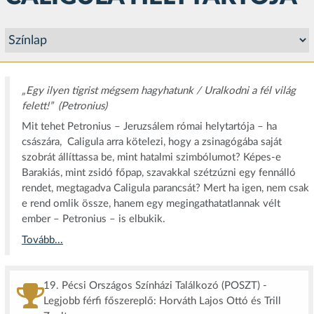
„Egy ilyen tigrist mégsem hagyhatunk / Uralkodni a fél világ
felett!” (Petronius)
Mit tehet Petronius – Jeruzsálem római helytartója – ha
császára, Caligula arra kötelezi, hogy a zsinagógába saját
szobrát állíttassa be, mint hatalmi szimbólumot? Képes-e
Barakiás, mint zsidó főpap, szavakkal szétzúzni egy fennálló
rendet, megtagadva Caligula parancsát? Mert ha igen, nem csak
e rend omlik össze, hanem egy megingathatatlannak vélt
ember – Petronius – is elbukik.
Tovább...
19. Pécsi Országos Színházi Találkozó (POSZT) -
Legjobb férfi főszereplő: Horváth Lajos Ottó és Trill