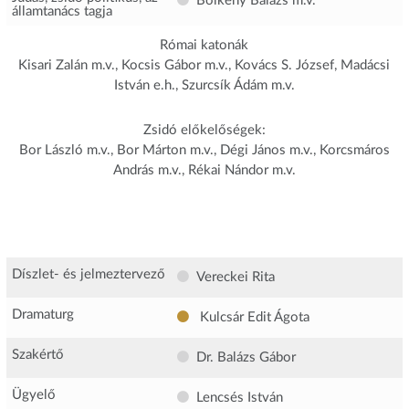
Bölkény Balázs
m.v.
államtanács tagja
Római katonák
Kisari Zalán m.v., Kocsis Gábor m.v., Kovács S. József, Madácsi
István e.h., Szurcsík Ádám m.v.
Zsidó előkelőségek:
Bor László m.v., Bor Márton m.v., Dégi János m.v., Korcsmáros
András m.v., Rékai Nándor m.v.
Díszlet- és jelmeztervező
Vereckei Rita
Dramaturg
Kulcsár Edit Ágota
Szakértő
Dr. Balázs Gábor
Ügyelő
Lencsés István