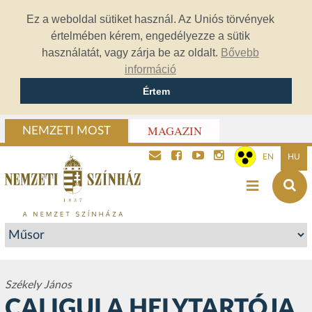
Ez a weboldal sütiket használ. Az Uniós törvények
értelmében kérem, engedélyezze a sütik
használatát, vagy zárja be az oldalt.
Bővebb
információ
Értem
MAGAZIN
NEMZETI MOST
EN
HU
Székely János
CALIGULA HELYTARTÓJA