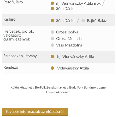
/
Petőfi, Bíró
ifj. Vidnyánszky Attila
m.v.
Séra Dániel
/
Kisbíró
Séra Dániel
Rajkó Balázs
Hercegek, grófok,
Orosz Ibolya
válogatott
Orosz Melinda
cigánylegények
Vass Magdolna
Színpadkép, látvány
ifj. Vidnyánszky Attila
Rendező
Vidnyánszky Attila
Külön köszönet a BorFolk Zenekarnak és a Buda Folk Bandnek a zenei
közreműködésért!
További információk az előadásról