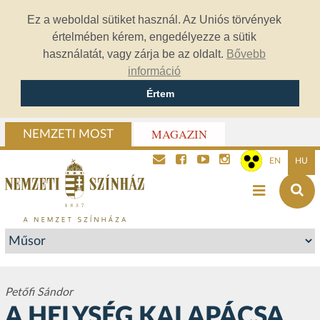
Ez a weboldal sütiket használ. Az Uniós törvények
értelmében kérem, engedélyezze a sütik
használatát, vagy zárja be az oldalt.
Bővebb
információ
Értem
MAGAZIN
NEMZETI MOST
EN
HU
Petőfi Sándor
A HELYSÉG KALAPÁCSA