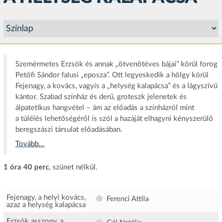
Szemérmetes Erzsók és annak „ötvenötéves bájai” körül forog
Petőfi Sándor falusi „eposza”. Ott legyeskedik a hölgy körül
Fejenagy, a kovács, vagyis a „helység kalapácsa” és a lágyszívű
kántor. Szabad színház és derű, groteszk jelenetek és
álpatetikus hangvétel – ám az előadás a színházról mint
a túlélés lehetőségéről is szól a hazáját elhagyni kényszerülő
beregszászi társulat előadásában.
Tovább...
1 óra 40 perc
, szünet nélkül.
Fejenagy, a helyi kovács,
Ferenci Attila
azaz a helység kalapácsa
Erzsók asszony, a