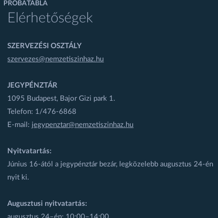
PRÓBATÁBLA
Elérhetőségek
SZERVEZÉSI OSZTÁLY
szervezes@nemzetiszinhaz.hu
JEGYPÉNZTÁR
1095 Budapest, Bajor Gizi park 1.
Telefon: 1/476-6868
E-mail:
jegypenztar@nemzetiszinhaz.hu
Nyitvatartás:
Június 16-ától a jegypénztár bezár, legközelebb augusztus 24-én
nyit ki.
Augusztusi nyitvatartás:
augusztus 24–én: 10:00–14:00