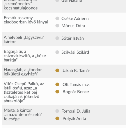
Gál Natália
„szemérmetes”
kocsmatulajdonos
Erzsók asszony
Cséke Adrienn
eladósorban lévő lányai
Mónus Dóra
A helybeli „lágyszivü"
Sőtér István
kántor
Bagarja úr, a
Szilvási Szilárd
csizmakészítő, a „béke
barátja"
Harangláb, a „fondor
Jakab K. Tamás
lelkületű egyházfi”
Vitéz Csepü Palkó, az
Olt Tamás
m.v.
istállósfiú, azaz „a
Bognár Bence
tiszteletes két pej
csikajának jókedvű
abrakolója"
Márta, a kántor
Fornosi D. Júlia
,,amazontermészetü"
Polyák Anita
felesége