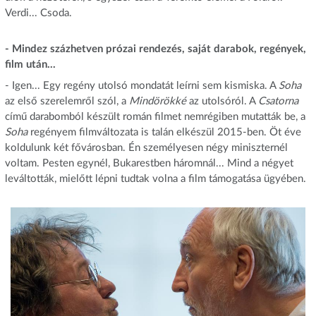
Verdi... Csoda.
- Mindez százhetven prózai rendezés, saját darabok, regények,
film után...
- Igen... Egy regény utolsó mondatát leírni sem kismiska. A
Soha
az első szerelemről szól, a
Mindörökké
az utolsóról. A
Csatorna
című darabomból készült román filmet nemrégiben mutatták be, a
Soha
regényem filmváltozata is talán elkészül 2015-ben. Öt éve
koldulunk két fővárosban. Én személyesen négy miniszternél
voltam. Pesten egynél, Bukarestben háromnál... Mind a négyet
leváltották, mielőtt lépni tudtak volna a film támogatása ügyében.