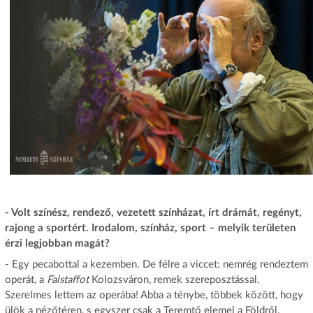
- Volt színész, rendező, vezetett színházat, írt drámát, regényt,
rajong a sportért. Irodalom, színház, sport – melyik területen
érzi legjobban magát?
- Egy pecabottal a kezemben. De félre a viccet: nemrég rendeztem
operát, a
Falstaffot
Kolozsváron, remek szereposztással.
Szerelmes lettem az operába! Abba a ténybe, többek között, hogy
ülök a nézőtéren, s egyszer csak a Teremtő elemel a Földről.