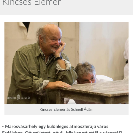
Kincses Elemér
Kincses Elemér ás Schnell Ádám
- Marosvásárhely egy különleges atmoszférájú város