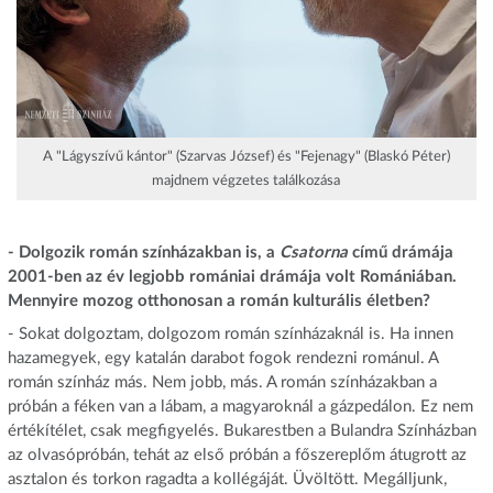
A "Lágyszívű kántor" (Szarvas József) és "Fejenagy" (Blaskó Péter)
majdnem végzetes találkozása
- Dolgozik román színházakban is, a
Csatorna
című drámája
2001-ben az év legjobb romániai drámája volt Romániában.
Mennyire mozog otthonosan a román kulturális életben?
- Sokat dolgoztam, dolgozom román színházaknál is. Ha innen
hazamegyek, egy katalán darabot fogok rendezni románul. A
román színház más. Nem jobb, más. A román színházakban a
próbán a féken van a lábam, a magyaroknál a gázpedálon. Ez nem
értékítélet, csak megfigyelés. Bukarestben a Bulandra Színházban
az olvasópróbán, tehát az első próbán a főszereplőm átugrott az
asztalon és torkon ragadta a kollégáját. Üvöltött. Megálljunk,