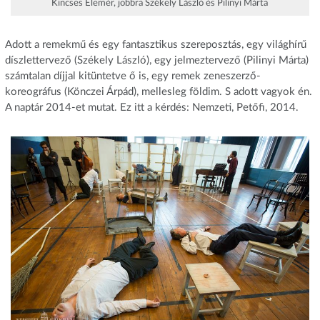
Kincses Elemér, jobbra Székely László és Pilinyi Márta
Adott a remekmű és egy fantasztikus szereposztás, egy világhírű
díszlettervező (Székely László), egy jelmeztervező (Pilinyi Márta)
számtalan díjjal kitüntetve ő is, egy remek zeneszerző-
koreográfus (Könczei Árpád), mellesleg földim. S adott vagyok én.
A naptár 2014-et mutat. Ez itt a kérdés: Nemzeti, Petőfi, 2014.