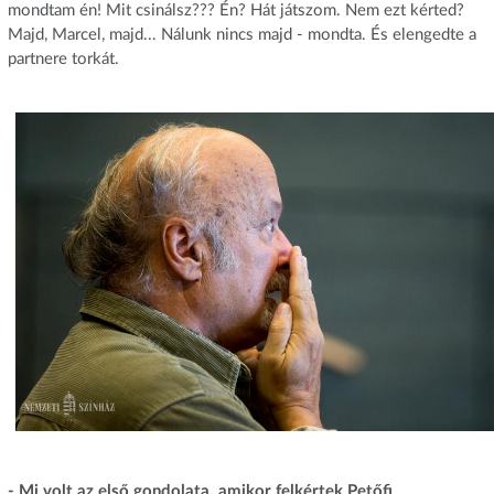
mondtam én! Mit csinálsz??? Én? Hát játszom. Nem ezt kérted?
Majd, Marcel, majd... Nálunk nincs majd - mondta. És elengedte a
partnere torkát.
- Mi volt az első gondolata, amikor felkértek Petőfi