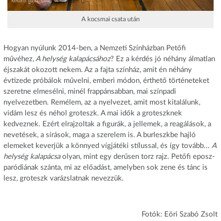
A kocsmai csata után
Hogyan nyúlunk 2014-ben, a Nemzeti Színházban Petőfi
művéhez,
A helység kalapácsához
? Ez a kérdés jó néhány álmatlan
éjszakát okozott nekem. Az a fajta színház, amit én néhány
évtizede próbálok művelni, emberi módon, érthető történeteket
szeretne elmesélni, minél frappánsabban, mai színpadi
nyelvezetben. Remélem, az a nyelvezet, amit most kitalálunk,
vidám lesz és néhol groteszk. A mai idők a groteszknek
kedveznek. Ezért elrajzoltak a figurák, a jellemek, a reagálások, a
nevetések, a sírások, maga a szerelem is. A burleszkbe hajló
elemeket keverjük a könnyed vígjátéki stílussal, és így tovább...
A
helység kalapácsa
olyan, mint egy derűsen torz rajz. Petőfi eposz-
paródiának szánta, mi az előadást, amelyben sok zene és tánc is
lesz, groteszk varázslatnak nevezzük.
Fotók: Eöri Szabó Zsolt