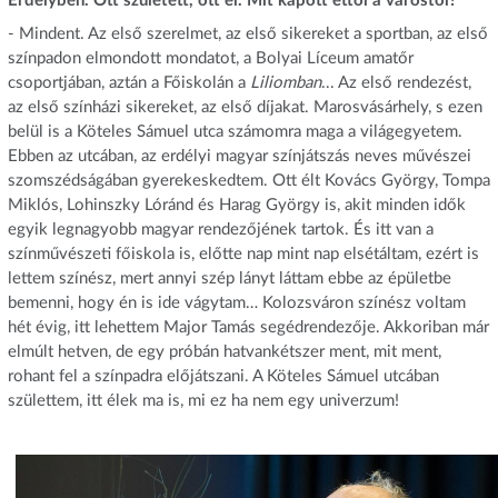
Erdélyben. Ott született, ott él. Mit kapott ettől a várostól?
- Mindent. Az első szerelmet, az első sikereket a sportban, az első
színpadon elmondott mondatot, a Bolyai Líceum amatőr
csoportjában, aztán a Főiskolán a
Liliomban
... Az első rendezést,
az első színházi sikereket, az első díjakat. Marosvásárhely, s ezen
belül is a Köteles Sámuel utca számomra maga a világegyetem.
Ebben az utcában, az erdélyi magyar színjátszás neves művészei
szomszédságában gyerekeskedtem. Ott élt Kovács György, Tompa
Miklós, Lohinszky Lóránd és Harag György is, akit minden idők
egyik legnagyobb magyar rendezőjének tartok. És itt van a
színművészeti főiskola is, előtte nap mint nap elsétáltam, ezért is
lettem színész, mert annyi szép lányt láttam ebbe az épületbe
bemenni, hogy én is ide vágytam… Kolozsváron színész voltam
hét évig, itt lehettem Major Tamás segédrendezője. Akkoriban már
elmúlt hetven, de egy próbán hatvankétszer ment, mit ment,
rohant fel a színpadra előjátszani. A Köteles Sámuel utcában
születtem, itt élek ma is, mi ez ha nem egy univerzum!