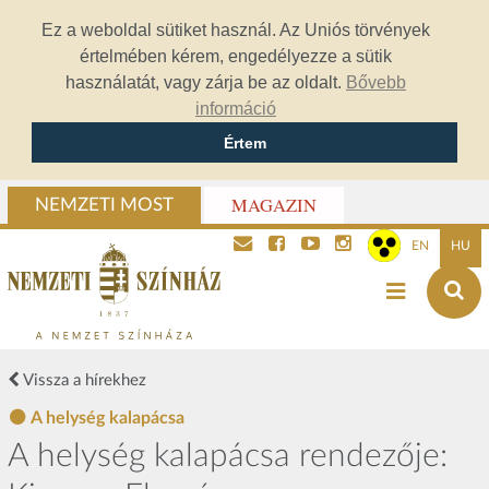
Ez a weboldal sütiket használ. Az Uniós törvények
értelmében kérem, engedélyezze a sütik
használatát, vagy zárja be az oldalt.
Bővebb
információ
Értem
MAGAZIN
NEMZETI MOST
EN
HU
Vissza a hírekhez
A helység kalapácsa
A helység kalapácsa rendezője: