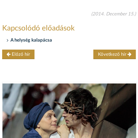
(2014. December 15.)
Kapcsolódó előadások
A helység kalapácsa
Előző hír
Következő hír