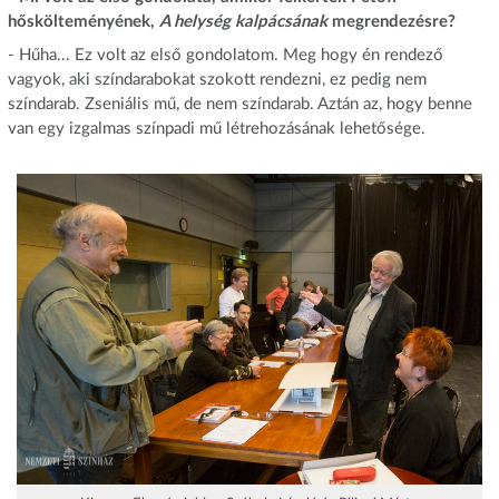
hőskölteményének,
A helység kalpácsának
megrendezésre?
- Hűha... Ez volt az első gondolatom. Meg hogy én rendező
vagyok, aki színdarabokat szokott rendezni, ez pedig nem
színdarab. Zseniális mű, de nem színdarab. Aztán az, hogy benne
van egy izgalmas színpadi mű létrehozásának lehetősége.