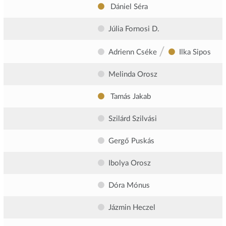
Dániel Séra
Júlia Fornosi D.
/
Adrienn Cséke
Ilka Sipos
Melinda Orosz
Tamás Jakab
Szilárd Szilvási
Gergő Puskás
Ibolya Orosz
Dóra Mónus
Jázmin Heczel