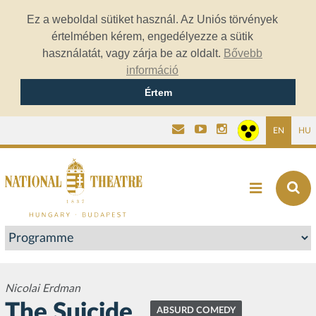
Ez a weboldal sütiket használ. Az Uniós törvények
értelmében kérem, engedélyezze a sütik
használatát, vagy zárja be az oldalt.
Bővebb
információ
Értem
EN
HU
Nicolai Erdman
The Suicide
ABSURD COMEDY