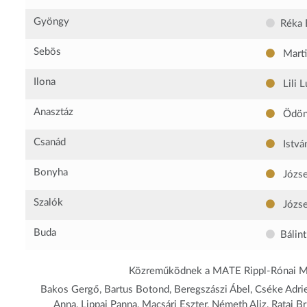
Gyöngy
Réka 
Sebös
Mart
Ilona
Lili L
Anasztáz
Ödön
Csanád
Istvá
Bonyha
Józse
Szalók
Józse
Buda
Bálin
Közreműködnek a MATE Rippl-Rónai Műv
Bakos Gergő, Bartus Botond, Beregszászi Ábel, Cséke Adri
Anna, Lippai Panna, Macsári Eszter, Németh Aliz, Rataj B