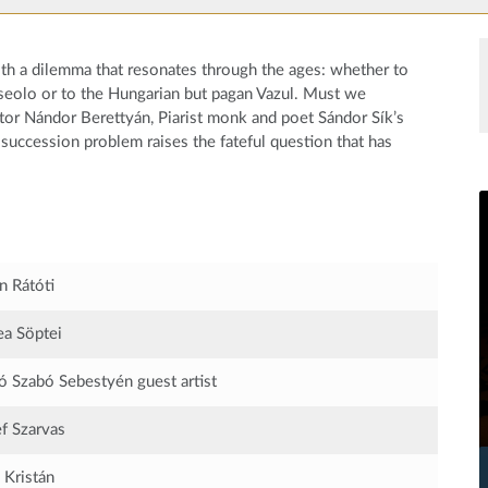
ith a dilemma that resonates through the ages: whether to
rseolo or to the Hungarian but pagan Vazul. Must we
or Nándor Berettyán, Piarist monk and poet Sándor Sík’s
 succession problem raises the fateful question that has
n Rátóti
a Söptei
ó Szabó Sebestyén
guest artist
f Szarvas
 Kristán