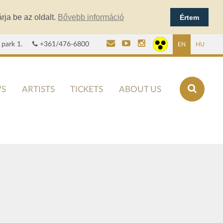
rja be az oldalt.
Bővebb információ
Értem
 park 1.
+361/476-6800
EN
HU
S
ARTISTS
TICKETS
ABOUT US