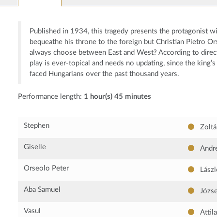
Published in 1934, this tragedy presents the protagonist w
bequeathe his throne to the foreign but Christian Pietro O
always choose between East and West? According to direct
play is ever-topical and needs no updating, since the king’s
faced Hungarians over the past thousand years.
Performance length:
1 hour(s) 45 minutes
Stephen
Zoltá
Giselle
Andre
Orseolo Peter
Lászl
Aba Samuel
Józse
Vasul
Attila