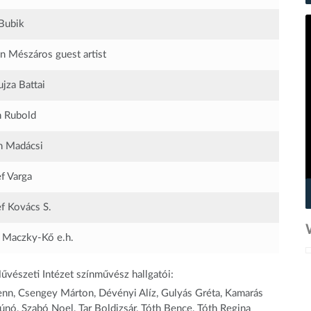
Bubik
in Mészáros
guest artist
ujza Battai
 Rubold
n Madácsi
f Varga
f Kovács S.
t Maczky-Kő
e.h.
észeti Intézet színművész hallgatói:
enn, Csengey Márton, Dévényi Alíz, Gulyás Gréta, Kamarás
rúnó, Szabó Noel, Tar Boldizsár, Tóth Bence, Tóth Regina