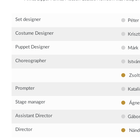
Set designer
Péter
Costume Designer
Krisz
Puppet Designer
Márk 
Choreographer
Istvá
Zsolt
Prompter
Katal
Stage manager
Ágne
Assistant Director
Gábor
Director
Nándo