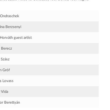
 Ondraschek
tina Berzsenyi
Horváth
guest artist
n Berecz
 Szász
in Gróf
s Lovass
 Vida
r Berettyán