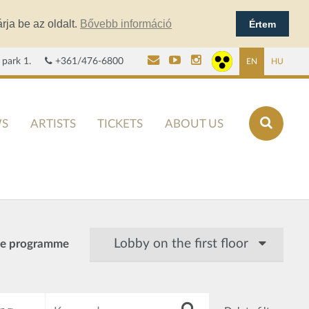
rja be az oldalt.
Bővebb információ
Értem
 park 1.
+361/476-6800
EN
HU
S
ARTISTS
TICKETS
ABOUT US
Lobby on the first floor
le programme