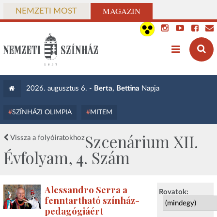
MAGAZIN
NEMZETI MOST
2026. augusztus 6. -
Berta, Bettina
Napja
SZÍNHÁZI OLIMPIA
MITEM
Szcenárium XII.
Vissza a folyóiratokhoz
Évfolyam, 4. Szám
Alessandro Serra a
Rovatok:
fenntartható színház-
pedagógiáért