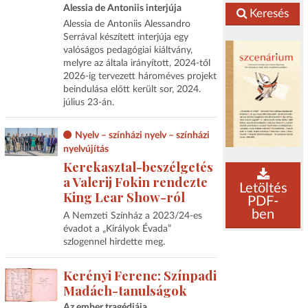
Alessia de Antoniis interjúja
Keresés
Alessia de Antoniis Alessandro
Serrával készített interjúja egy
valóságos pedagógiai kiáltvány,
melyre az általa irányított, 2024-től
2026-ig tervezett hároméves projekt
beindulása előtt került sor, 2024.
július 23-án.
Nyelv – színházi nyelv – színházi
nyelvújítás
Kerekasztal-beszélgetés
a Valerij Fokin rendezte
Letöltés
King Lear Show-ról
PDF-
ben
A Nemzeti Színház a 2023/24‑es
évadot a „Királyok Évada”
szlogennel hirdette meg.
Kerényi Ferenc: Színpadi
Madách-tanulságok
Az ember tragédiája