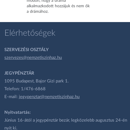
módon, hogy a dráma
alkalmazkodott hozzájuk és nem ők
a drámához.
Elérhetőségek
SZERVEZÉSI OSZTÁLY
szervezes@nemzetiszinhaz.hu
JEGYPÉNZTÁR
1095 Budapest, Bajor Gizi park 1.
Telefon: 1/476-6868
E-mail:
jegypenztar@nemzetiszinhaz.hu
Nyitvatartás:
Június 16-ától a jegypénztár bezár, legközelebb augusztus 24-én
nyit ki.