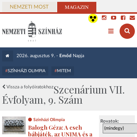
MAGAZIN
NEMZETI MOST
2026. augusztus 9. -
Emőd
Napja
SZÍNHÁZI OLIMPIA
MITEM
Szcenárium VII.
Vissza a folyóiratokhoz
Évfolyam, 9. Szám
Színházi Olimpia
Rovatok:
Balogh Géza: A cseh
bábjáték, az UNIMA és a