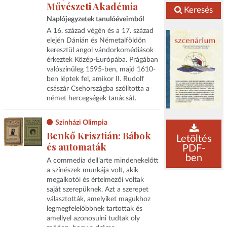
Művészeti Akadémia
Keresés
Naplójegyzetek tanulóéveimből
A 16. század végén és a 17. század
elején Dánián és Németalföldön
keresztül angol vándorkomédiások
érkeztek Közép-Európába. Prágában
valószínűleg 1595‑ben, majd 1610-
ben léptek fel, amikor II. Rudolf
császár Csehországba szólította a
német hercegségek tanácsát.
Színházi Olimpia
Benkő Krisztián: Bábok
Letöltés
és automaták
PDF-
ben
A commedia dell’arte mindenekelőtt
a színészek munkája volt, akik
megalkotói és értelmezői voltak
saját szerepüknek. Azt a szerepet
választották, amelyiket magukhoz
legmegfelelőbbnek tartottak és
amellyel azonosulni tudtak oly