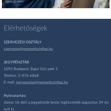
Elérhetőségek
SZERVEZÉSI OSZTÁLY
szervezes@nemzetiszinhaz.hu
JEGYPÉNZTÁR
1095 Budapest, Bajor Gizi park 1.
Telefon: 1/476-6868
E-mail:
jegypenztar@nemzetiszinhaz.hu
Nyitvatartás:
Június 16-ától a jegypénztár bezár, legközelebb augusztus 24-én
nyit ki.