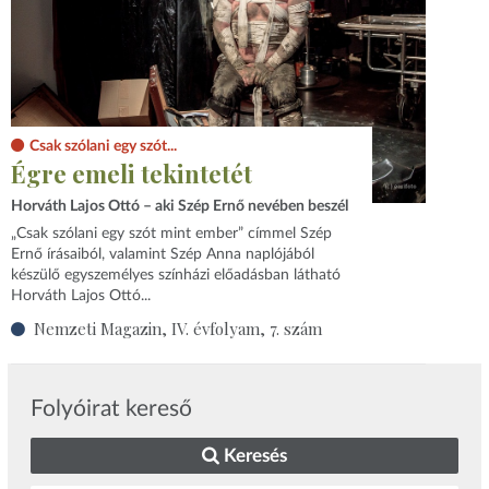
Csak szólani egy szót...
Égre emeli tekintetét
Horváth Lajos Ottó – aki Szép Ernő nevében beszél
„Csak szólani egy szót mint ember” címmel Szép
Ernő írásaiból, valamint Szép Anna naplójából
készülő egyszemélyes színházi előadásban látható
Horváth Lajos Ottó...
Nemzeti Magazin, IV. évfolyam, 7. szám
Folyóirat kereső
Keresés