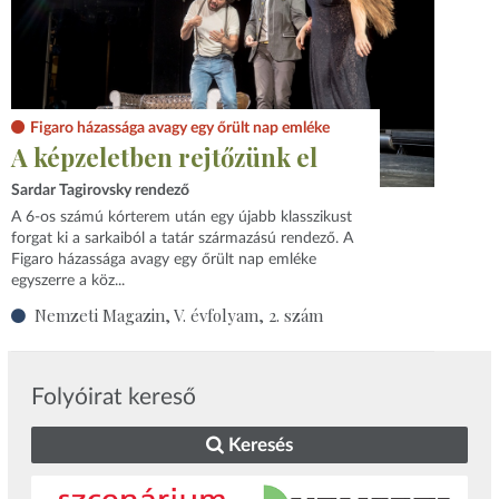
Figaro házassága avagy egy őrült nap emléke
A képzeletben rejtőzünk el
Sardar Tagirovsky rendező
A 6-os számú kórterem után egy újabb klasszikust
forgat ki a sarkaiból a tatár származású rendező. A
Figaro házassága avagy egy őrült nap emléke
egyszerre a köz...
Nemzeti Magazin, V. évfolyam, 2. szám
Folyóirat kereső
Keresés