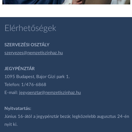
Elérhetőségek
SZERVEZÉSI OSZTÁLY
szervezes@nemzetiszinhaz.hu
JEGYPÉNZTÁR
1095 Budapest, Bajor Gizi park 1.
Telefon: 1/476-6868
E-mail:
jegypenztar@nemzetiszinhaz.hu
Nyitvatartás:
Június 16-ától a jegypénztár bezár, legközelebb augusztus 24-én
nyit ki.