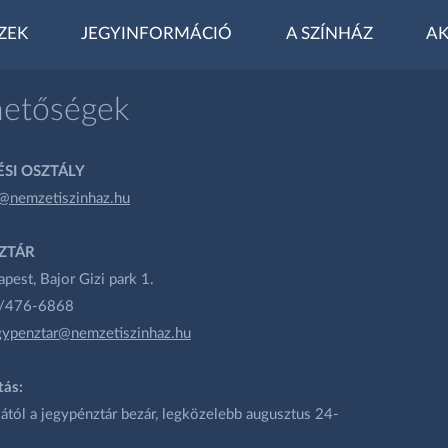
ZEK
JEGYINFORMÁCIÓ
A SZÍNHÁZ
AK
hetőségek
SI OSZTÁLY
@nemzetiszinhaz.hu
ZTÁR
est, Bajor Gizi park 1.
1/476-6868
gypenztar@nemzetiszinhaz.hu
tás:
ától a jegypénztár bezár, legközelebb augusztus 24-