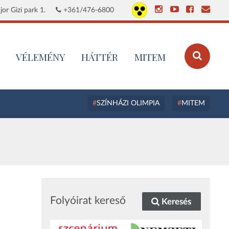
or Gizi park 1.
+361/476-6800
VÉLEMÉNY
HÁTTÉR
MITEM
SZÍNHÁZI OLIMPIA
MITEM
Folyóirat kereső
Keresés