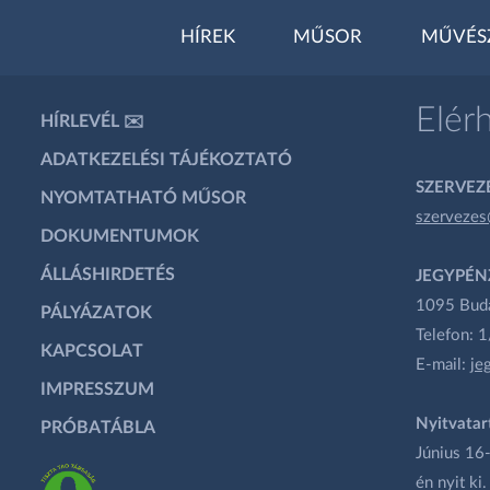
HÍREK
MŰSOR
MŰVÉS
Elér
HÍRLEVÉL ✉️
ADATKEZELÉSI TÁJÉKOZTATÓ
SZERVEZÉ
NYOMTATHATÓ MŰSOR
szervezes
DOKUMENTUMOK
ÁLLÁSHIRDETÉS
JEGYPÉN
1095 Budap
PÁLYÁZATOK
Telefon: 
KAPCSOLAT
E-mail:
je
IMPRESSZUM
Nyitvatar
PRÓBATÁBLA
Június 16-
én nyit ki.