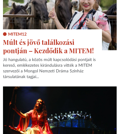
MITEM12
Múlt és jövő találkozási
pontján – Kezdődik a MITEM!
Jó hangulatú, a közös múlt kapcsolódási pontjait is
kereső, emlékezetes kirándulásra vitték a MITEM
szervezői a Mongol Nemzeti Dráma Színház
társulatának tagjai...