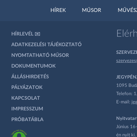
HÍREK
MŰSOR
MŰVÉS
Elér
HÍRLEVÉL ✉️
ADATKEZELÉSI TÁJÉKOZTATÓ
SZERVEZÉ
NYOMTATHATÓ MŰSOR
szervezes
DOKUMENTUMOK
ÁLLÁSHIRDETÉS
JEGYPÉN
1095 Budap
PÁLYÁZATOK
Telefon: 
KAPCSOLAT
E-mail:
je
IMPRESSZUM
Nyitvatar
PRÓBATÁBLA
Június 16-
én nyit ki.