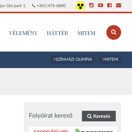
or Gizi park 1.
+361/476-6800
VÉLEMÉNY
HÁTTÉR
MITEM
SZÍNHÁZI OLIMPIA
MITEM
Folyóirat kereső
Keresés