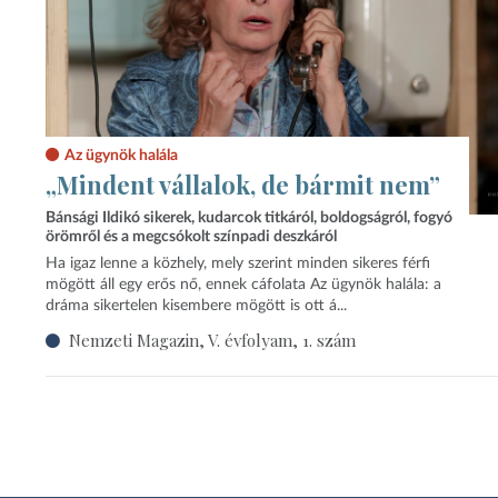
Az ügynök halála
„Mindent vállalok, de bármit nem”
Bánsági Ildikó sikerek, kudarcok titkáról, boldogságról, fogyó
örömről és a megcsókolt színpadi deszkáról
Ha igaz lenne a közhely, mely szerint minden sikeres férfi
mögött áll egy erős nő, ennek cáfolata Az ügynök halála: a
dráma sikertelen kisembere mögött is ott á...
Nemzeti Magazin, V. évfolyam, 1. szám