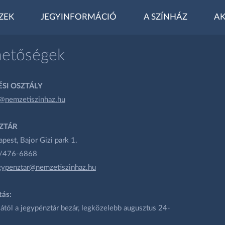
ZEK
JEGYINFORMÁCIÓ
A SZÍNHÁZ
AK
hetőségek
SI OSZTÁLY
@nemzetiszinhaz.hu
ZTÁR
est, Bajor Gizi park 1.
1/476-6868
gypenztar@nemzetiszinhaz.hu
tás:
ától a jegypénztár bezár, legközelebb augusztus 24-