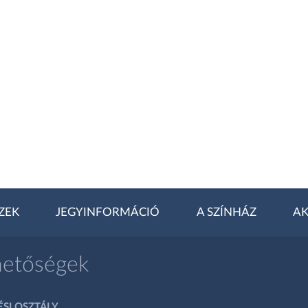
ZEK
JEGYINFORMÁCIÓ
A SZÍNHÁZ
AK
hetőségek
SI OSZTÁLY