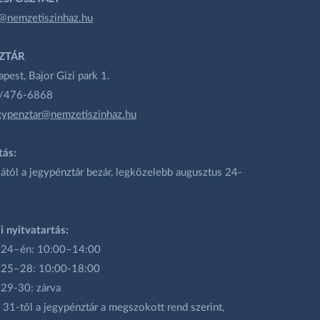
@nemzetiszinhaz.hu
ZTÁR
est, Bajor Gizi park 1.
1/476-6868
gypenztar@nemzetiszinhaz.hu
tás:
ától a jegypénztár bezár, legközelebb augusztus 24-
i nyitvatartás:
 24–én: 10:00–14:00
 25–28: 10:00-18:00
 29-30: zárva
31-től a jegypénztár a megszokott rend szerint,