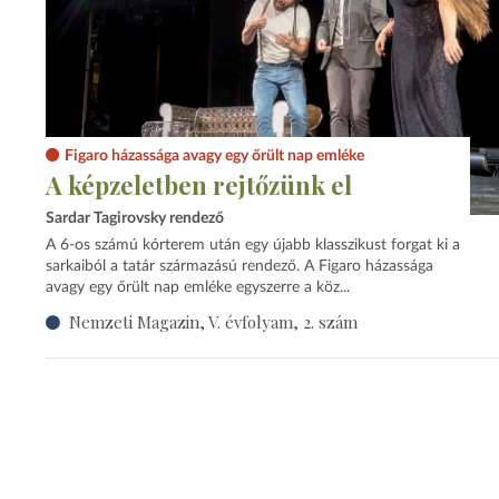
Figaro házassága avagy egy őrült nap emléke
A képzeletben rejtőzünk el
Sardar Tagirovsky rendező
A 6-os számú kórterem után egy újabb klasszikust forgat ki a
sarkaiból a tatár származású rendező. A Figaro házassága
avagy egy őrült nap emléke egyszerre a köz...
Nemzeti Magazin, V. évfolyam, 2. szám