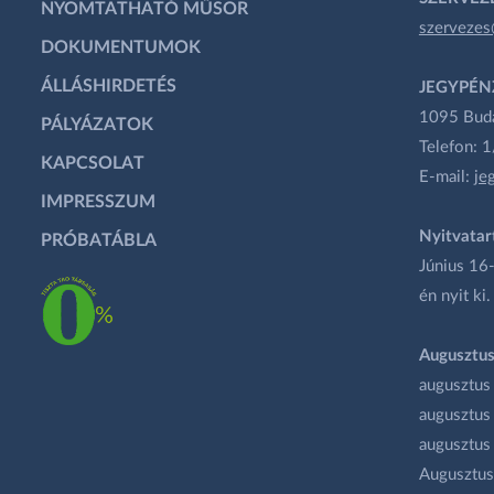
NYOMTATHATÓ MŰSOR
szervezes
DOKUMENTUMOK
ÁLLÁSHIRDETÉS
JEGYPÉN
1095 Budap
PÁLYÁZATOK
Telefon: 
KAPCSOLAT
E-mail:
je
IMPRESSZUM
Nyitvatar
PRÓBATÁBLA
Június 16-
én nyit ki.
Augusztus
augusztus
augusztus
augusztus
Augusztus 