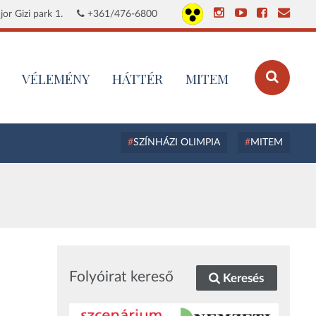
or Gizi park 1.
+361/476-6800
VÉLEMÉNY
HÁTTÉR
MITEM
SZÍNHÁZI OLIMPIA
MITEM
Folyóirat kereső
Keresés