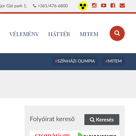
or Gizi park 1.
+361/476-6800
VÉLEMÉNY
HÁTTÉR
MITEM
SZÍNHÁZI OLIMPIA
MITEM
Folyóirat kereső
Keresés