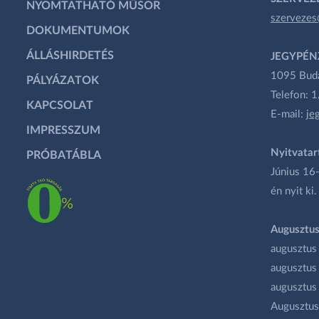
NYOMTATHATÓ MŰSOR
szervezes
DOKUMENTUMOK
ÁLLÁSHIRDETÉS
JEGYPÉN
1095 Budap
PÁLYÁZATOK
Telefon: 
KAPCSOLAT
E-mail:
je
IMPRESSZUM
Nyitvatar
PRÓBATÁBLA
Június 16-
én nyit ki.
Augusztus
augusztus
augusztus
augusztus
Augusztus 