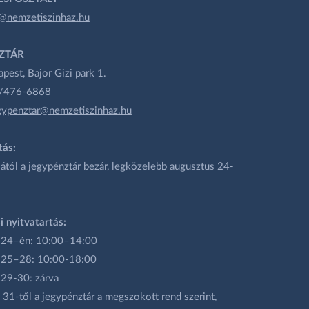
@nemzetiszinhaz.hu
ZTÁR
est, Bajor Gizi park 1.
1/476-6868
gypenztar@nemzetiszinhaz.hu
tás:
ától a jegypénztár bezár, legközelebb augusztus 24-
i nyitvatartás:
 24–én: 10:00–14:00
 25–28: 10:00-18:00
 29-30: zárva
31-től a jegypénztár a megszokott rend szerint,