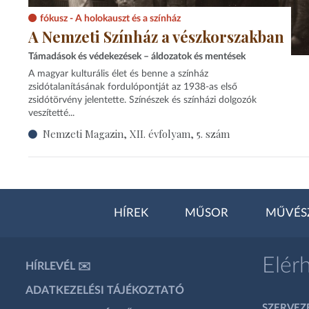
fókusz - A holokauszt és a színház
A Nemzeti Színház a vészkorszakban
Támadások és védekezések – áldozatok és mentések
A magyar kulturális élet és benne a színház
zsidótalanításának fordulópontját az 1938-as első
zsidótörvény jelentette. Színészek és színházi dolgozók
veszítetté...
Nemzeti Magazin, XII. évfolyam, 5. szám
HÍREK
MŰSOR
MŰVÉS
Elér
HÍRLEVÉL ✉️
ADATKEZELÉSI TÁJÉKOZTATÓ
SZERVEZÉ