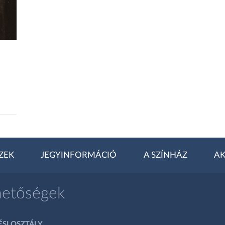
ZEK
JEGYINFORMÁCIÓ
A SZÍNHÁZ
AK
hetőségek
SI OSZTÁLY