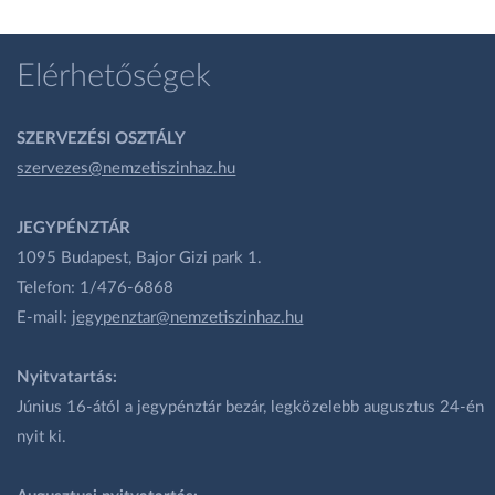
Elérhetőségek
SZERVEZÉSI OSZTÁLY
szervezes@nemzetiszinhaz.hu
JEGYPÉNZTÁR
1095 Budapest, Bajor Gizi park 1.
Telefon: 1/476-6868
E-mail:
jegypenztar@nemzetiszinhaz.hu
Nyitvatartás:
Június 16-ától a jegypénztár bezár, legközelebb augusztus 24-én
nyit ki.