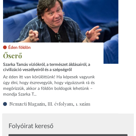
Éden földön
Őserő
Szarka Tamás víziókról, a természet áldásairól, a
civilizáció veszélyeiről és a szépségről
Az éden itt van körülöttünk! Ha képesek vagyunk
úgy élni, hogy észrevegyük, hogy vigyázzunk rá és
megőrizzük, akkor a földön boldogok lehetünk –
mondja Szarka T...
Nemzeti Magazin, III. évfolyam, 1. szám
Folyóirat kereső