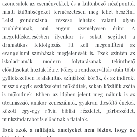
azonosulok az eseményekkel, és a különböző nézőpontok
miatti különbségeket természetesen meg lehet beszélni.
Lelki gondozásnál részese lehetek valami olyan
problémának, ami engem személyesen érint. A
megoldáskeresésben ilyenkor is sokat segíthet a
dramatikus feldolgozás. Itt kell megemlíteni az
evangéliumi színházak megjelenését is. Ezek szintén az
iskoladrámák modern folytatásának tekinthető
előadásokat hoztak létre. Főleg a rendszerváltás után több
gyülekezetben is alakultak színjátszó körök, és az indirekt
misszió egyik eszközeként működtek, sokan közülük azóta
is működnek. Ebben az időben jelent meg nálunk is az
utcamisszió, amikor zeneszámok, gyakran dicsőítő énekek
között egy-egy rövid bibliai részletet, párbeszédet,
miniszíndarabot is előadnak a fiatalok.
Ezek azok a műfajok, amelyeket nem biztos, hogy az