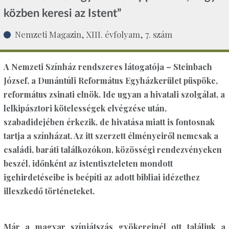
közben keresi az Istent”
Nemzeti Magazin, XIII. évfolyam, 7. szám
A Nemzeti Színház rendszeres látogatója – Steinbach
József, a Dunántúli Református Egyházkerület püspöke,
református zsinati elnök. Ide ugyan a hivatali szolgálat, a
lelkipásztori kötelességek elvégzése után,
szabadidejében érkezik, de hivatása miatt is fontosnak
tartja a színházat. Az itt szerzett élményeiről nemcsak a
családi, baráti találkozókon, közösségi rendezvényeken
beszél, időnként az istentiszteleten mondott
igehirdetéseibe is beépíti az adott bibliai idézethez
illeszkedő történeteket.
Már a magyar színjátszás gyökereinél ott találjuk a