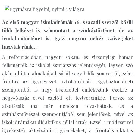
Az első magyar iskoladrámák 16. századi szerzői közül
több lelkészt is számontart a színháztörténet, de az
irodalomtörténet is. Igaz, nagyon nehéz szövegeket
hagytak ránk…
A reformációban nagyon sokan, és viszonylag hamar
felismerték az iskolai színjátszás jelentőségét, legyen szó
akár a hittartalmak átadásáról vagy bibliaismeretről, ezért
íródtak az úgynevezett iskoladrámák. Egyháztörténeti
szempontból is nagy tisztelettel emlékezünk ezekre a
négy-ötszáz évvel ezelőtt élt testvéreinkre. Persze az
alkotásaik ma már nehezen olvashatóak, és a
színházművészet szempontjából sem jelentősek, mivel az
iskoladrámákat didaktikus céllal írták. Ezzel a módszerrel
igyekeztek aktivizálni a gyerekeket, a frontális oktatás