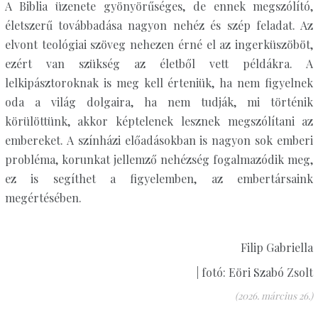
A Biblia üzenete gyönyörűséges, de ennek megszólító,
életszerű továbbadása nagyon nehéz és szép feladat. Az
elvont teológiai szöveg nehezen érné el az ingerküszöböt,
ezért van szükség az életből vett példákra. A
lelkipásztoroknak is meg kell érteniük, ha nem figyelnek
oda a világ dolgaira, ha nem tudják, mi történik
körülöttünk, akkor képtelenek lesznek megszólítani az
embereket. A színházi előadásokban is nagyon sok emberi
probléma, korunkat jellemző nehézség fogalmazódik meg,
ez is segíthet a figyelemben, az embertársaink
megértésében.
Filip Gabriella
| fotó: Eöri Szabó Zsolt
(2026. március 26.)