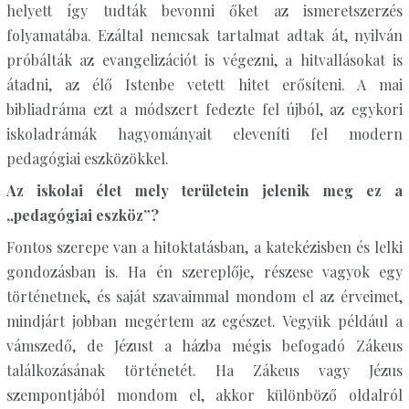
helyett így tudták bevonni őket az ismeretszerzés
folyamatába. Ezáltal nemcsak tartalmat adtak át, nyilván
próbálták az evangelizációt is végezni, a hitvallásokat is
átadni, az élő Istenbe vetett hitet erősíteni. A mai
bibliadráma ezt a módszert fedezte fel újból, az egykori
iskoladrámák hagyományait eleveníti fel modern
pedagógiai eszközökkel.
Az iskolai élet mely területein jelenik meg ez a
„pedagógiai eszköz”?
Fontos szerepe van a hitoktatásban, a katekézisben és lelki
gondozásban is. Ha én szereplője, részese vagyok egy
történetnek, és saját szavaimmal mondom el az érveimet,
mindjárt jobban megértem az egészet. Vegyük például a
vámszedő, de Jézust a házba mégis befogadó Zákeus
találkozásának történetét. Ha Zákeus vagy Jézus
szempontjából mondom el, akkor különböző oldalról