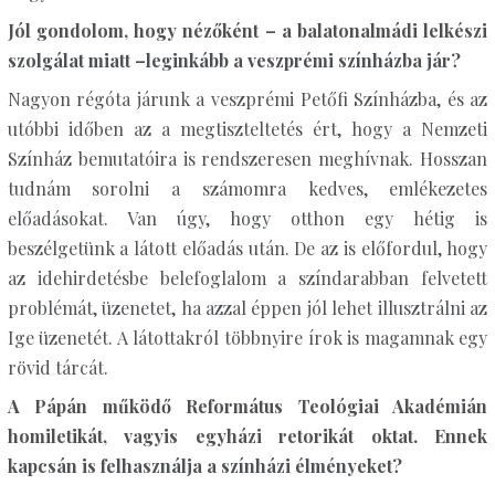
Jól gondolom, hogy nézőként – a balatonalmádi lelkészi
szolgálat miatt –leginkább a veszprémi színházba jár?
Nagyon régóta járunk a veszprémi Petőfi Színházba, és az
utóbbi időben az a megtiszteltetés ért, hogy a Nemzeti
Színház bemutatóira is rendszeresen meghívnak. Hosszan
tudnám sorolni a számomra kedves, emlékezetes
előadásokat. Van úgy, hogy otthon egy hétig is
beszélgetünk a látott előadás után. De az is előfordul, hogy
az idehirdetésbe belefoglalom a színdarabban felvetett
problémát, üzenetet, ha azzal éppen jól lehet illusztrálni az
Ige üzenetét. A látottakról többnyire írok is magamnak egy
rövid tárcát.
A Pápán működő Református Teológiai Akadémián
homiletikát, vagyis egyházi retorikát oktat. Ennek
kapcsán is felhasználja a színházi élményeket?