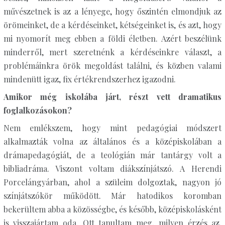
művészetnek is az a lényege, hogy őszintén elmondjuk az
örömeinket, de a kérdéseinket, kétségeinket is, és azt, hogy
mi nyomorít meg ebben a földi életben. Azért beszélünk
minderről, mert szeretnénk a kérdéseinkre választ, a
problémáinkra örök megoldást találni, és közben valami
mindenütt igaz, fix értékrendszerhez igazodni.
Amikor még iskolába járt, részt vett dramatikus
foglalkozásokon?
Nem emlékszem, hogy mint pedagógiai módszert
alkalmazták volna az általános és a középiskolában a
drámapedagógiát, de a teológián már tantárgy volt a
bibliadráma. Viszont voltam diákszínjátszó. A Herendi
Porcelángyárban, ahol a szüleim dolgoztak, nagyon jó
színjátszókör működött. Már hatodikos koromban
bekerültem abba a közösségbe, és később, középiskolásként
is visszajártam oda. Ott tanultam meg, milyen érzés az,