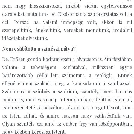
nem nagy klasszikusokat, inkább vidám egyfelvonásos
darabokat mutattunk be. Elsősorban a szórakoztatás volt a
cél. Persze ha valami ünnepség volt, akkor is mi
szerepeltünk, énekeltünk, verseket mondtunk, irodalmi
idézeteket olvastunk.
Nem csábította a színészi pálya?
De. Erősen gondolkodtam ezen a hivatáson is. Ám tisztában
voltam a tehetségem korlátaival, miközben egyre
határozottabb céllá lett számomra a teológia. Ennek
ellenére nem szakadt meg a kapcsolatom a színházzal.
Számomra a színház misztérium, szentély, mert ha más
módon is, mint vasárnap a templomban, de itt is Istenről,
Isten szeretetéről beszélnek, és arról a megoldásról, amit
az Isten adhat, és amire nagyon nagy szükségünk van.
Olyan szentély ez, ahol az ember úgy van középpontban,
hogy közben keresi az Istent.