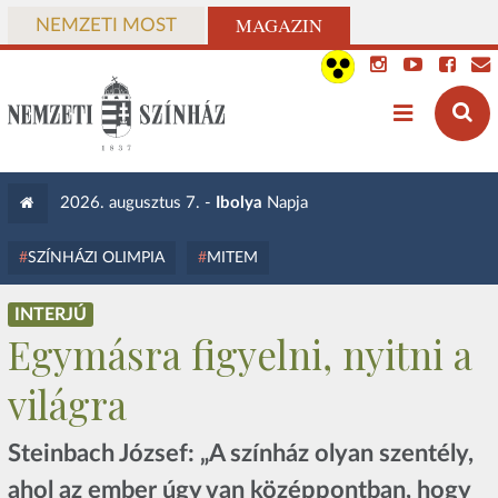
MAGAZIN
NEMZETI MOST
2026. augusztus 7. -
Ibolya
Napja
SZÍNHÁZI OLIMPIA
MITEM
INTERJÚ
Egymásra figyelni, nyitni a
világra
Steinbach József: „A színház olyan szentély,
ahol az ember úgy van középpontban, hogy