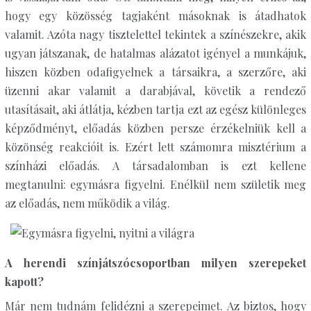
hogy egy közösség tagjaként másoknak is átadhatok
valamit. Azóta nagy tisztelettel tekintek a színészekre, akik
ugyan játszanak, de hatalmas alázatot igényel a munkájuk,
hiszen közben odafigyelnek a társaikra, a szerzőre, aki
üzenni akar valamit a darabjával, követik a rendező
utasításait, aki átlátja, kézben tartja ezt az egész különleges
képződményt, előadás közben persze érzékelniük kell a
közönség reakcióit is. Ezért lett számomra misztérium a
színházi előadás. A társadalomban is ezt kellene
megtanulni: egymásra figyelni. Enélkül nem születik meg
az előadás, nem működik a világ.
A herendi színjátszócsoportban milyen szerepeket
kapott?
Már nem tudnám felidézni a szerepeimet. Az biztos, hogy