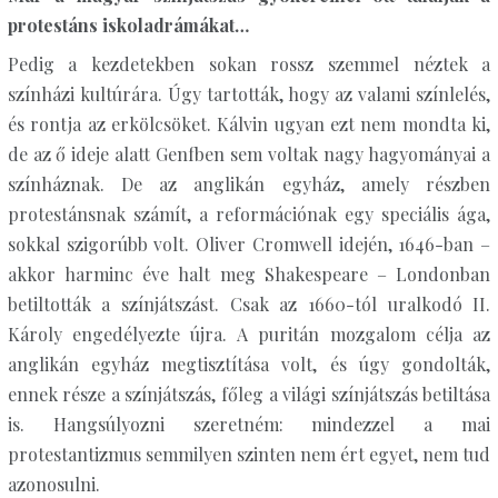
protestáns iskoladrámákat…
Pedig a kezdetekben sokan rossz szemmel néztek a
színházi kultúrára. Úgy tartották, hogy az valami színlelés,
és rontja az erkölcsöket. Kálvin ugyan ezt nem mondta ki,
de az ő ideje alatt Genfben sem voltak nagy hagyományai a
színháznak. De az anglikán egyház, amely részben
protestánsnak számít, a reformációnak egy speciális ága,
sokkal szigorúbb volt. Oliver Cromwell idején, 1646-ban –
akkor harminc éve halt meg Shakespeare – Londonban
betiltották a színjátszást. Csak az 1660-tól uralkodó II.
Károly engedélyezte újra. A puritán mozgalom célja az
anglikán egyház megtisztítása volt, és úgy gondolták,
ennek része a színjátszás, főleg a világi színjátszás betiltása
is. Hangsúlyozni szeretném: mindezzel a mai
protestantizmus semmilyen szinten nem ért egyet, nem tud
azonosulni.