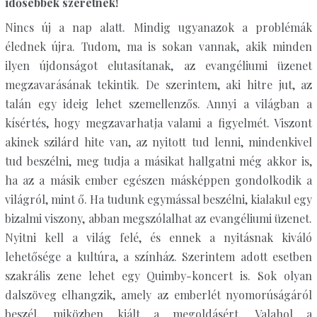
idősebbek szeretnek!
Nincs új a nap alatt. Mindig ugyanazok a problémák
élednek újra. Tudom, ma is sokan vannak, akik minden
ilyen újdonságot elutasítanak, az evangéliumi üzenet
megzavarásának tekintik. De szerintem, aki hitre jut, az
talán egy ideig lehet szemellenzős. Annyi a világban a
kísértés, hogy megzavarhatja valami a figyelmét. Viszont
akinek szilárd hite van, az nyitott tud lenni, mindenkivel
tud beszélni, meg tudja a másikat hallgatni még akkor is,
ha az a másik ember egészen másképpen gondolkodik a
világról, mint ő. Ha tudunk egymással beszélni, kialakul egy
bizalmi viszony, abban megszólalhat az evangéliumi üzenet.
Nyitni kell a világ felé, és ennek a nyitásnak kiváló
lehetősége a kultúra, a színház. Szerintem adott esetben
szakrális zene lehet egy Quimby-koncert is. Sok olyan
dalszöveg elhangzik, amely az emberlét nyomorúságáról
beszél, miközben kiált a megoldásért. Valahol a