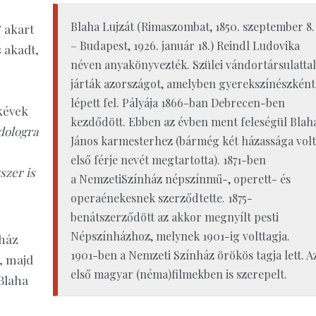
Blaha Lujzát (Rimaszombat, 1850. szeptember 8.
 akart
– Budapest, 1926. január 18.) Reindl Ludovika
s akadt,
néven anyakönyvezték. Szülei vándortársulattal
járták azországot, amelyben gyerekszínészként
lépett fel. Pályája 1866-ban Debrecen-ben
kévek
kezdődött. Ebben az évben ment feleségül Blah
dologra
János karmesterhez (bármég két házassága volt
első férje nevét megtartotta). 1871-ben
szer is
a NemzetiSzínház népszínmű-, operett- és
operaénekesnek szerződtette. 1875-
benátszerződött az akkor megnyílt pesti
Népszínházhoz, melynek 1901-ig volttagja.
nház
1901-ben a Nemzeti Színház örökös tagja lett. A
l, majd
első magyar (néma)filmekben is szerepelt.
 Blaha