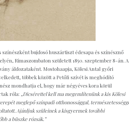
es színészként bujdosó huszártiszt édesapa és színésznő
lyén, Rimaszombaton született 1850. szeptember 8-án. A
rvány áldozataként. Mostohaapja, Kölesi Antal győri
elkedett, többek között a Petőfi szívét is meghódító
zínész mondhatja el, hogy már négyéves kora körül
rtak róla:
„Dicsérettel kell ma megemlítenünk a kis Kölesi
szerepét meglepő színpadi otthonossággal, természetességge
tatott. Ajánljuk szüleinek a kisgyermek további
sőbb a büszke rózsák.”