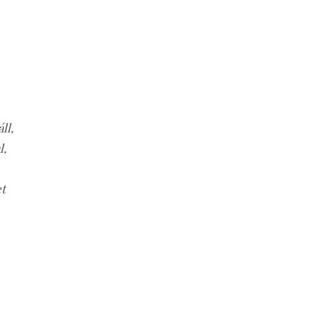
ll,
l,
et