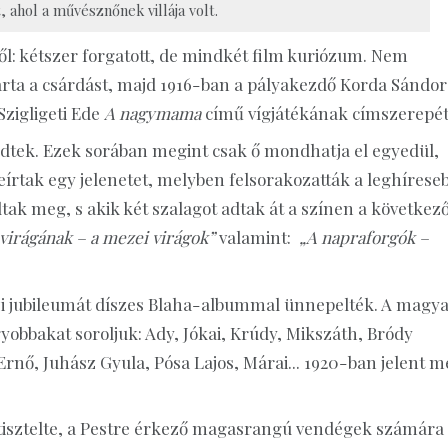
 ahol a művésznőnek villája volt.
: kétszer forgatott, de mindkét film kuriózum. Nem
árta a csárdást, majd 1916-ban a pályakezdő Korda Sándor
Szigligeti Ede
A nagymama
című vígjátékának címszerepét
dtek. Ezek sorában megint csak ő mondhatja el egyedül,
eírtak egy jelenetet, melyben felsorakozatták a leghírese
tak meg, s akik két szalagot adtak át a színen a következ
irágának – a mezei virágok”
valamint:
„A napraforgók –
zi jubileumát díszes Blaha-albummal ünnepelték. A magy
gyobbakat soroljuk: Ady, Jókai, Krúdy, Mikszáth, Bródy
nő, Juhász Gyula, Pósa Lajos, Márai... 1920-ban jelent m
isztelte, a Pestre érkező magasrangú vendégek számára