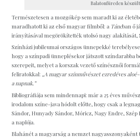
Balatonfüreden készült,
Természetesen a mozgókép sem maradt ki az életéből
maradhatott ki az első magyar filmből: a
Tánc
ban ő j
irányításával megörökítették utolsó nagy alakítását, 
Színházi jubileumai országos ünnepekké terebélyese
hogy a színpadi ünneplésekor játszott színdarabba b
szerepeit, melyet a korszak vezető színésznői formál
feliratokkal:
„A magyar színművészet ezredéves aloé-v
a napnak.”
Bibliográfiája sem mindennapi: már a 25 éves művés
irodalom színe-java hódolt előtte, hogy csak a legna
Sándor, Hunyady Sándor, Móricz, Nagy Endre, Szép Er
a naplója.
Blahánét a magyarság a nemzet nagyasszonyaként t