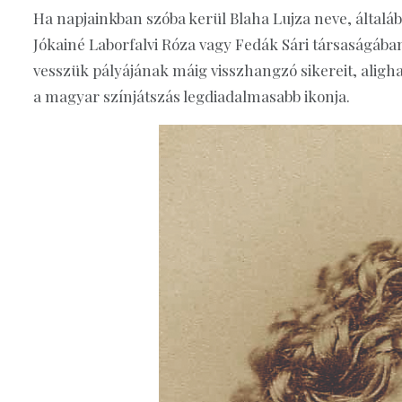
Ha napjainkban szóba kerül Blaha Lujza neve, által
Jókainé Laborfalvi Róza vagy Fedák Sári társaságában
vesszük pályájának máig visszhangzó sikereit, aligha
a magyar színjátszás legdiadalmasabb ikonja.