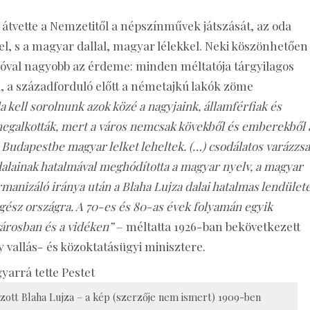
átvette a Nemzetitől a népszínművek játszását, az oda
l, s a magyar dallal, magyar lélekkel. Neki köszönhetően
 jóval nagyobb az érdeme: minden méltatója tárgyilagos
á, a századforduló előtt a németajkú lakók zöme
a kell sorolnunk azok közé a nagyjaink, államférfiak és
egalkották, mert a város nemcsak kövekből és emberekből á
 Budapestbe magyar lelket leheltek. (…) csodálatos varázzsa
alainak hatalmával meghódította a magyar nyelv, a magyar
anizáló iránya után a Blaha Lujza dalai hatalmas lendület
egész országra. A 70-es és 80-as évek folyamán egyik
városban és a vidéken”
– méltatta 1926-ban bekövetkezett
vallás- és közoktatásügyi minisztere.
zott Blaha Lujza – a kép (szerzője nem ismert) 1909-ben