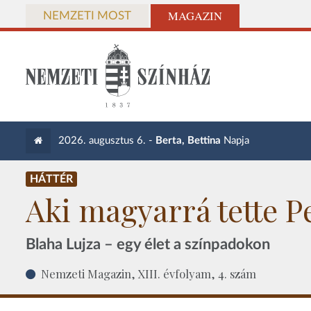
MAGAZIN
NEMZETI MOST
2026. augusztus 6. -
Berta, Bettina
Napja
HÁTTÉR
Aki magyarrá tette P
Blaha Lujza – egy élet a színpadokon
Nemzeti Magazin, XIII. évfolyam, 4. szám