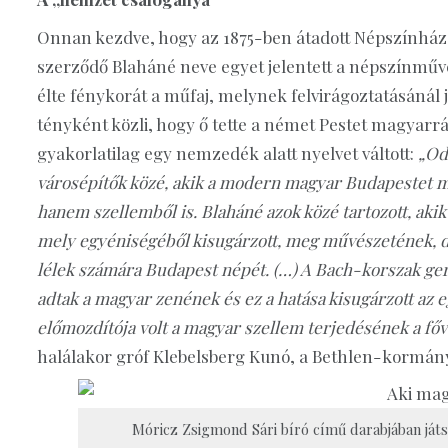
Onnan kezdve, hogy az 1875-ben átadott Népszínház 
szerződő Blaháné neve egyet jelentett a népszínműve
élte fénykorát a műfaj, melynek felvirágoztatásánál
tényként közli, hogy ő tette a német Pestet magyarr
gyakorlatilag egy nemzedék alatt nyelvet váltott:
„Od
városépítők közé, akik a modern magyar Budapestet m
hanem szellemből is. Blaháné azok közé tartozott, akik
mely egyéniségéből kisugárzott, meg művészetének, d
lélek számára Budapest népét. (…) A Bach-korszak germ
adtak a magyar zenének és ez a hatása kisugárzott az 
előmozdítója volt a magyar szellem terjedésének a fő
halálakor gróf Klebelsberg Kunó, a Bethlen-kormány 
Móricz Zsigmond Sári bíró című darabjában játs