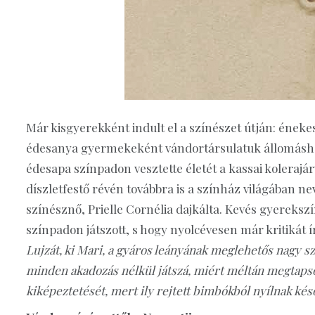
Már kisgyerekként indult el a színészet útján: ének
édesanya gyermekeként vándortársulatuk állomáshe
édesapa színpadon vesztette életét a kassai kolerajá
díszletfestő révén továbbra is a színház világában nev
színésznő, Prielle Cornélia dajkálta. Kevés gyereks
színpadon játszott, s hogy nyolcévesen már kritikát í
Lujzát, ki Mari, a gyáros leányának meglehetős nagy 
minden akadozás nélkül játszá, miért méltán megtapsol
kiképeztetését, mert ily rejtett bimbókból nyílnak ké