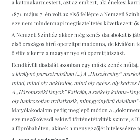
a katonakarmestert, azt az embert, aki énekesi karr
1871. május 7-én volt az első fellépte a Nemzeti Szí
egy nem mindennapi megtiszteltetés következett: őss
A Nemzeti Színház akkor még zenés darabokat is játs
első országos hírű operettprimadonna, de kiválóan te
ő vitte sikerre a magyar nyelvű operettjátszást.
Rendkívüli diadalát azonban egy másik zenés műfaj
a királyné parasztruhában (...) A „Huszárcsíny” markot
mind, mind oly nekivalók, mind oly egész, oly kedves be
A „Háromszéki lányok” Katicája, a székely katona-lán
oly határozottan nyilatkozik, mint gyönyörű dalaiban”
Matyólakodalom pedig meglepő módon a „dokumentums
egy mezőkövesdi esküvő történetét vitték színre, s B
a főpróbahéten, akinek a menyegzőjét hitelességre t
A „nemzet csalogánya”