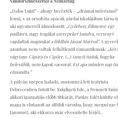
Vándorszínészettől a Nemzetiig
„Dalos Lujzi”– ahogy becézték – „drámai művésznő”
lenni, s az orsolyita apácák zárdai iskolájában társa i
aki ugyanerről álmodozott:
„Győrben, fölmenve egy
padlásra, nagy tragikai szerepeket tanulva, versenyt
vagdaltuk magunkat a földhöz Jászai Marival”.
A gyere
azonban nem voltak felhőtlenül romantikusak:
„Két 
vágytam: Cipóra és Cipőre. (...) Annyit tudok, hogyha
belesülök, nem kapok vacsorát. Ezt apa minden nap tíz
elmondta.”
A pályán szépen haladó, asszonnyá lett teátrista
Debrecenben futott be: Szigligeti Ede, a Nemzeti Szí
akkori igazgatója előbb titkárát, Paulay Edét küldte e
maga is elutazott az alföldi városba, hogy megnézze
Jánosnét, aki ekkorra már elveszítette férjét,