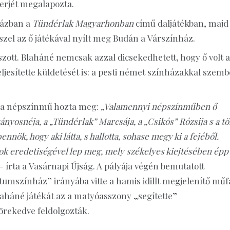
ierjét megalapozta.
nházban a
Tündérlak Magyarhonban
című daljátékban, majd
zel az ő játékával nyílt meg Budán a Várszínház.
zott. Blaháné nemcsak azzal dicsekedhetett, hogy ő volt 
ljesítette küldetését is: a pesti német színházakkal szem
, a népszínmű hozta meg:
„Valamennyi népszínműben ő
ányosnéja, a „Tündérlak” Marcsája, a „Csikós” Rózsija s a t
nnök, hogy aki látta, s hallotta, sohase megy ki a fejéből.
yok eredetiségével lep meg, mely székelyes kiejtésében épp
– írta a Vasárnapi Újság. A pályája végén bemutatott
zínház” irányába vitte a hamis idillt megjelenítő műfa
laháné játékát az a matyóasszony „segítette”
örekedve feldolgozták.