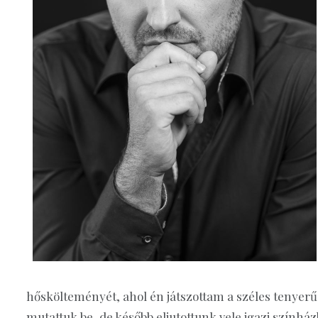
hőskölteményét, ahol én játszottam a széles tenyerű
mutattuk be, de később eljutottunk vele igazi színhá