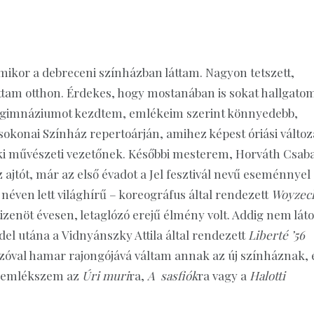
ikor a debreceni színházban láttam. Nagyon tetszett,
tam otthon. Érdekes, hogy mostanában is sokat hallgato
 a gimnáziumot kezdtem, emlékeim szerint könnyedebb,
konai Színház repertoárján, amihez képest óriási változ
 ki művészeti vezetőnek. Későbbi mesterem, Horváth Csab
z ajtót, már az első évadot a Jel fesztivál nevű eseménnyel
 néven lett világhírű – koreográfus által rendezett
Woyzec
izenöt évesen, letaglózó erejű élmény volt. Addig nem láto
ddel utána a Vidnyánszky Attila által rendezett
Liberté ’56
 Szóval hamar rajongójává váltam annak az új színháznak, 
g emlékszem az
Úri muri
ra,
A sasfiók
ra vagy a
Halotti