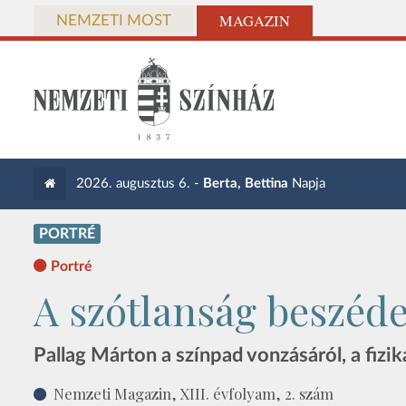
MAGAZIN
NEMZETI MOST
2026. augusztus 6. -
Berta, Bettina
Napja
PORTRÉ
Portré
A szótlanság beszédes
Pallag Márton a színpad vonzásáról, a fizi
Nemzeti Magazin, XIII. évfolyam, 2. szám