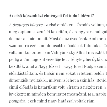
Az első kőszínházi élményeit fel tudná idézni?
A dzsungel könyve
az első emlékem. Óvodás voltam, m
megkaptam a zenéjét kazettán, és rongyosra hallgat
de már a fiaim miatt. Most ők az óvodások. Amikor
számomra ezért unalmasabb előadások futottak a Cso
volt, amikor 2006-ban Vidnyánszky Attilát nevezték
pedig a tánctagozat vezetője lett. Tényleg berúgták a
kezdték, ahol a Nagy József – vagy Josef Nadj, ezen a
előadást láttam, és habár nem sokat értettem belőle t
dimenziók nyíltak ki, milyen is lehet a színház. Rövi
című előadás is katartikus volt. Sírtam a nézőtéren.
igyekeztem minden bemutatót megnézni. Mai napi
pompá
ra, ezek mind nagy hatással voltak rám.