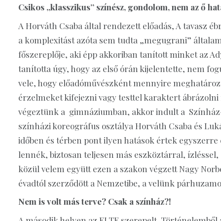
Csikos „klasszikus” színész, gondolom, nem az ő hatá
A Horváth Csaba által rendezett előadás, A tavasz é
a komplexitást azóta sem tudta „megugrani” általam l
főszereplője, aki épp akkoriban tanított minket az 
tanította úgy, hogy az első órán kijelentette, nem f
vele, hogy előadóművészként mennyire meghatározó
érzelmeket kifejezni vagy testtel karaktert ábrázol
végeztünk a gimnáziumban, akkor indult a Színház-
színházi koreográfus osztálya Horváth Csaba és Luk
időben és térben pont ilyen hatások értek egyszerre 
lennék, biztosan teljesen más eszköztárral, ízlésse
közül velem együtt ezen a szakon végzett Nagy Norbe
évadtól szerződött a Nemzetibe, a velünk párhuzamos
Nem is volt más terve? Csak a színház?!
A második helyen az ELTE szerepelt. Történelemből az