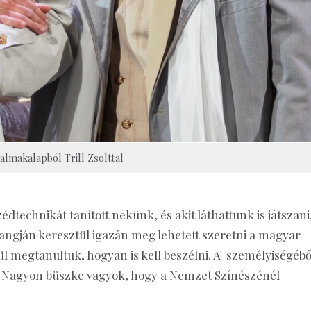
zalmakalapból Trill Zsolttal
dtechnikát tanított nekünk, és akit láthattunk is játszani
angján keresztül igazán meg lehetett szeretni a magyar
ül megtanultuk, hogyan is kell beszélni. A személyiségébő
lt. Nagyon büszke vagyok, hogy a Nemzet Színészénél