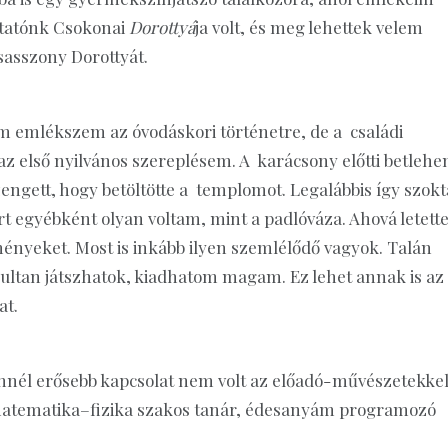
utatónk Csokonai
Dorottyá
ja volt, és meg lehettek velem
sasszony Dorottyát.
m emlékszem az óvodáskori történetre, de a családi
z első nyilvános szereplésem. A karácsony előtti betlehe
engett, hogy betöltötte a templomot. Legalábbis így szok
rt egyébként olyan voltam, mint a padlóváza. Ahová letett
ményeket. Most is inkább ilyen szemlélődő vagyok. Talán
dultan játszhatok, kiadhatom magam. Ez lehet annak is az
at.
ennél erősebb kapcsolat nem volt az előadó-művészetekkel
 matematika–fizika szakos tanár, édesanyám programozó