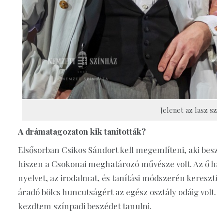
Jelenet az lasz s
A drámatagozaton kik tanították?
Elsősorban Csikos Sándort kell megemlíteni, aki beszé
hiszen a Csokonai meghatározó művésze volt. Az ő h
nyelvet, az irodalmat, és tanítási módszerén kereszt
áradó bölcs huncutságért az egész osztály odáig vo
kezdtem színpadi beszédet tanulni.