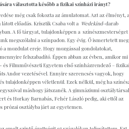
sára választotta később a fizikai színházi irányt?
bredése még csak fokozta az ámulatomat. Azt az élményt, 
átott előadás. Krisztik Csaba volt a
Wedekind
-darab
Adyban. A fő tárgyat, tulajdonképpen a színészmesterséget
ogunk megszólalni a színpadon. Egy évig. Ő ismertetett meg
 a mozdulat ereje. Hogy mozgással gondolatokat,
ni mennyire felszabadító. Éppen abban az évben, amikor mi
 és Filmművészeti Egyetem első színházrendező – fizika
áts Andor vezetésével. Ennyire szerencsés vagyok, hogy
és tulajdonképpen véletlenül. Ezek nélkül, még ha színész
l, egyszóval máshogy játszanék. A gimnáziumi osztálytársa
rt és Horkay Barnabás, Fehér László pedig, aki ettől az
 prózai osztályba járt az egyetemen.
 emelt szintű érettségit 97 százalékon teljesítettem. Ezt