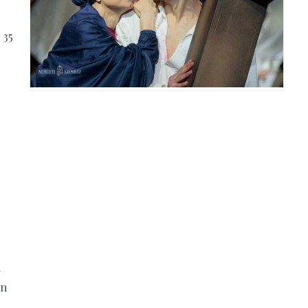
z
 35
i
en