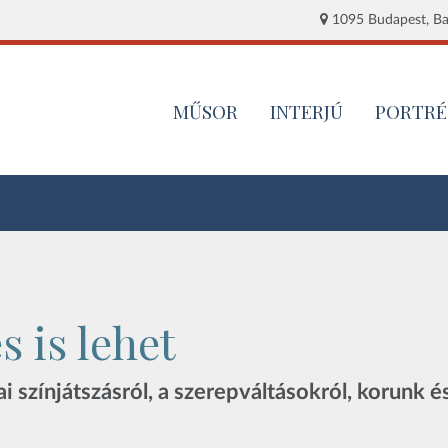
1095 Budapest, Baj
MŰSOR
INTERJÚ
PORTRÉ
 is lehet
kai színjátszásról, a szerepváltásokról, korunk