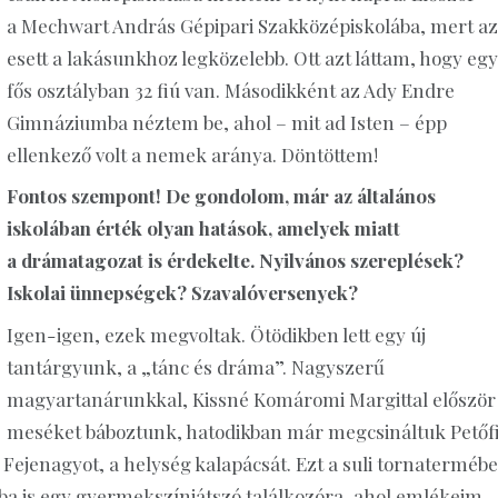
a Mechwart András Gépipari Szakközépiskolába, mert a
esett a lakásunkhoz legközelebb. Ott azt láttam, hogy egy
fős osztályban 32 fiú van. Másodikként az Ady Endre
Gimnáziumba néztem be, ahol – mit ad Isten – épp
ellenkező volt a nemek aránya. Döntöttem!
Fontos szempont! De gondolom, már az általános
iskolában érték olyan hatások, amelyek miatt
a drámatagozat is érdekelte. Nyilvános szereplések?
Iskolai ünnepségek? Szavalóversenyek?
Igen-igen, ezek megvoltak. Ötödikben lett egy új
tantárgyunk, a „tánc és dráma”. Nagyszerű
magyartanárunkkal, Kissné Komáromi Margittal először
meséket báboztunk, hatodikban már megcsináltuk Petőf
 Fejenagyot, a helység kalapácsát. Ezt a suli tornaterméb
zba is egy gyermekszínjátszó találkozóra, ahol emlékeim