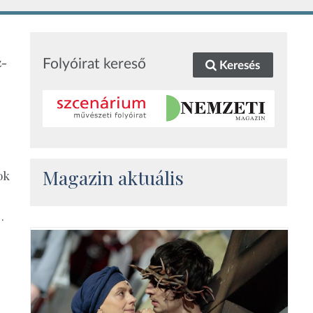
z-
Folyóirat kereső
Keresés
Magazin aktuális
ok
…