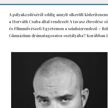
A pályakezdéséről eddig annyit sikerült kiderítene
a Horváth Csaba által rendezett A tavasz ébredése c
és Filmművészeti Egyetemen a színházrendező – fizik
Gimnázium drámatagozatos osztályába? Korábban is 