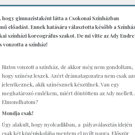
m, hogy gimnazistaként látta a Csokonai Színházban
ímű előadást. Ennek hatására választotta később a Színhá
ai színházi koreográfus szakot. De mi vitte az Ady Endre
vonzotta a színház!
Biztos vonzott a színház, de akkor még nem gondoltam,
hogy színész leszek. Azért drámatagozatra nem csak az
jelentkeznek, akik színésznek készülnek. Van egy
meghatározó emlékem, miért döntöttem az Ady mellett
Elmondhatom?
Mondja csak!
Úgy alakult, hogy nyolcadikban, a pályaválasztás idején
csak két középiskolába mentem el nyílt napra. Először