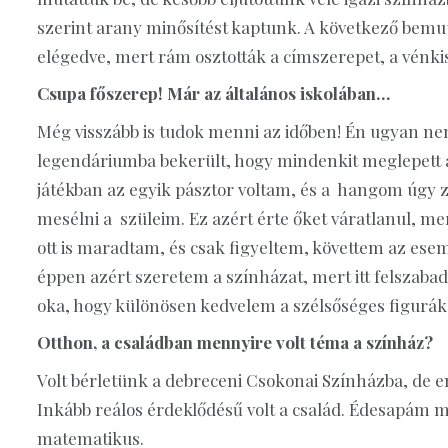
szerint arany minősítést kaptunk. A következő bem
elégedve, mert rám osztották a címszerepet, a vénki
Csupa főszerep! Már az általános iskolában…
Még visszább is tudok menni az időben! Én ugyan ne
legendáriumba bekerült, hogy mindenkit meglepett a
játékban az egyik pásztor voltam, és a hangom úgy z
mesélni a szüleim. Ez azért érte őket váratlanul, me
ott is maradtam, és csak figyeltem, követtem az ese
éppen azért szeretem a színházat, mert itt felszaba
oka, hogy különösen kedvelem a szélsőséges figurák
Otthon, a családban mennyire volt téma a színház?
Volt bérletünk a debreceni Csokonai Színházba, de 
Inkább reálos érdeklődésű volt a család. Édesapám
matematikus.