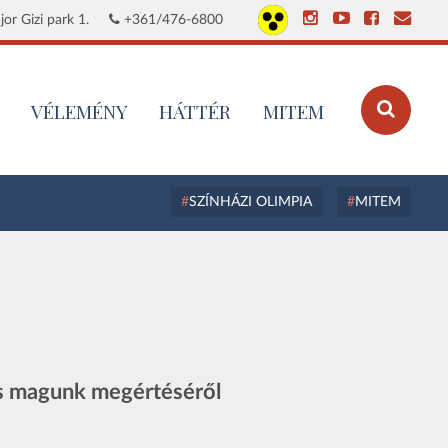
or Gizi park 1.
+361/476-6800
VÉLEMÉNY
HÁTTÉR
MITEM
SZÍNHÁZI OLIMPIA
MITEM
 és magunk megértéséről