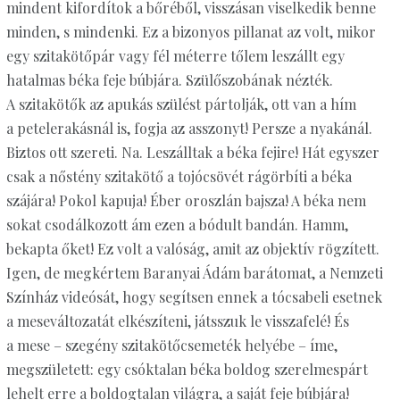
mindent kifordítok a bőréből, visszásan viselkedik benne
minden, s mindenki. Ez a bizonyos pillanat az volt, mikor
egy szitakötőpár vagy fél méterre tőlem leszállt egy
hatalmas béka feje búbjára. Szülőszobának nézték.
A szitakötők az apukás szülést pártolják, ott van a hím
a petelerakásnál is, fogja az asszonyt! Persze a nyakánál.
Biztos ott szereti. Na. Leszálltak a béka fejire! Hát egyszer
csak a nőstény szitakötő a tojócsövét rágörbíti a béka
szájára! Pokol kapuja! Éber oroszlán bajsza! A béka nem
sokat csodálkozott ám ezen a bódult bandán. Hamm,
bekapta őket! Ez volt a valóság, amit az objektív rögzített.
Igen, de megkértem Baranyai Ádám barátomat, a Nemzeti
Színház videósát, hogy segítsen ennek a tócsabeli esetnek
a meseváltozatát elkészíteni, játsszuk le visszafelé! És
a mese – szegény szitakötőcsemeték helyébe – íme,
megszületett: egy csóktalan béka boldog szerelmespárt
lehelt erre a boldogtalan világra, a saját feje búbjára!