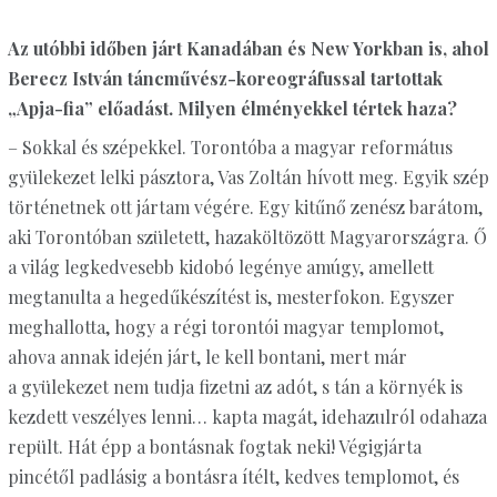
Az utóbbi időben járt Kanadában és New Yorkban is, ahol
Berecz István táncművész-koreográfussal tartottak
„Apja-fia” előadást. Milyen élményekkel tértek haza?
– Sokkal és szépekkel. Torontóba a magyar református
gyülekezet lelki pásztora, Vas Zoltán hívott meg. Egyik szép
történetnek ott jártam végére. Egy kitűnő zenész barátom,
aki Torontóban született, hazaköltözött Magyarországra. Ő
a világ legkedvesebb kidobó legénye amúgy, amellett
megtanulta a hegedűkészítést is, mesterfokon. Egyszer
meghallotta, hogy a régi torontói magyar templomot,
ahova annak idején járt, le kell bontani, mert már
a gyülekezet nem tudja fizetni az adót, s tán a környék is
kezdett veszélyes lenni… kapta magát, idehazulról odahaza
repült. Hát épp a bontásnak fogtak neki! Végigjárta
pincétől padlásig a bontásra ítélt, kedves templomot, és