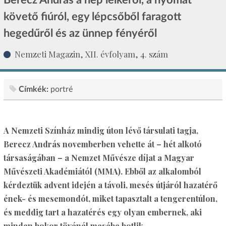
követő fiúról, egy lépcsőből faragott
hegedűről és az ünnep fényéről
Nemzeti Magazin, XII. évfolyam, 4. szám
Címkék:
portré
A Nemzeti Színház mindig úton lévő társulati tagja,
Berecz András novemberben vehette át – hét alkotó
társaságában – a Nemzet Művésze díjat a Magyar
Művészeti Akadémiától (MMA). Ebből az alkalomból
kérdeztük advent idején a távoli, mesés útjáról hazatérő
ének- és mesemondót, miket tapasztalt a tengerentúlon,
és meddig tart a hazatérés egy olyan embernek, aki
minden bokor tövénél mesébe botlik.