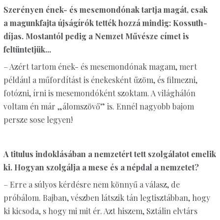
Szerényen ének- és mesemondónak tartja magát, csak
a magunkfajta újságírók tették hozzá mindig: Kossuth-
díjas. Mostantól pedig a Nemzet Művésze címet is
feltüntetjük...
– Azért tartom ének- és mesemondónak magam, mert
például a műfordítást is énekesként űzöm, és filmezni,
fotózni, írni is mesemondóként szoktam. A világhálón
voltam én már „álomszövő” is. Ennél nagyobb bajom
persze sose legyen!
A titulus indoklásában a nemzetért tett szolgálatot emelik
ki. Hogyan szolgálja a mese és a népdal a nemzetet?
– Erre a súlyos kérdésre nem könnyű a válasz, de
próbálom. Bajban, vészben látszik tán legtisztábban, hogy
ki kicsoda, s hogy mi mit ér. Azt hiszem, Sztálin elvtárs