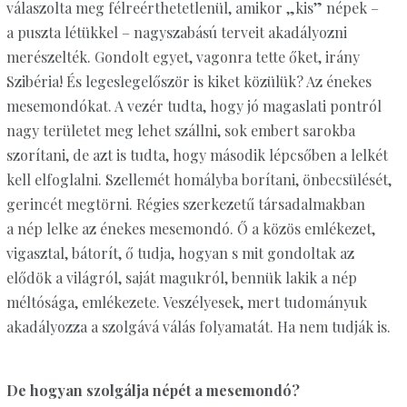
válaszolta meg félreérthetetlenül, amikor „kis” népek –
a puszta létükkel – nagyszabású terveit akadályozni
merészelték. Gondolt egyet, vagonra tette őket, irány
Szibéria! És legeslegelőször is kiket közülük? Az énekes
mesemondókat. A vezér tudta, hogy jó magaslati pontról
nagy területet meg lehet szállni, sok embert sarokba
szorítani, de azt is tudta, hogy második lépcsőben a lelkét
kell elfoglalni. Szellemét homályba borítani, önbecsülését,
gerincét megtörni. Régies szerkezetű társadalmakban
a nép lelke az énekes mesemondó. Ő a közös emlékezet,
vigasztal, bátorít, ő tudja, hogyan s mit gondoltak az
elődök a világról, saját magukról, bennük lakik a nép
méltósága, emlékezete. Veszélyesek, mert tudományuk
akadályozza a szolgává válás folyamatát. Ha nem tudják is.
De hogyan szolgálja népét a mesemondó?