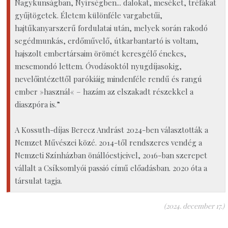
Nagykunságban, Nyírségben... dalokat, meséket, tréfákat
gyűjtögetek. Életem különféle vargabetűi,
hajtűkanyarszerű fordulatai után, melyek során rakodó
segédmunkás, erdőművelő, útkarbantartó is voltam,
hajszolt embertársaim örömét keresgélő énekes,
mesemondó lettem. Óvodásoktól nyugdíjasokig,
nevelőintézettől parókiáig mindenféle rendű és rangú
ember »használ« – hazám az elszakadt részekkel a
diaszpóra is.”
A Kossuth-díjas Berecz Andrást 2024-ben választották a
Nemzet Művészei közé. 2014-től rendszeres vendég a
Nemzeti Színházban önállóestjeivel, 2016-ban szerepet
vállalt a Csíksomlyói passió című előadásban. 2020 óta a
társulat tagja.
(2024. december 17.)