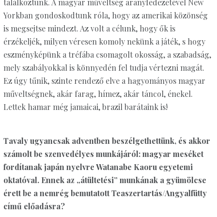
találkoztunk. A magyar műveltség aranyfedezetével New
Yorkban gondoskodtunk róla, hogy az amerikai közönség
is megsejtse mindezt. Az volt a célunk, hogy ők is
érzékeljék, milyen véresen komoly nekünk a játék, s hogy
eszményképünk a tréfába csomagolt okosság, a szabadság,
mely szabályokkal is könnyedén fel tudja vértezni magát.
Ez úgy tűnik, szinte rendező elve a hagyományos magyar
műveltségnek, akár farag, hímez, akár táncol, énekel.
Lettek hamar még jamaicai, brazil barátaink is!
Tavaly ugyancsak adventben beszélgethettünk, és akkor
számolt be szenvedélyes munkájáról: magyar meséket
fordítanak japán nyelvre Watanabe Kaoru egyetemi
oktatóval. Ennek az „átültetési” munkának a gyümölcse
érett be a nemrég bemutatott Teaszertartás/Angyalfütty
című előadásra?