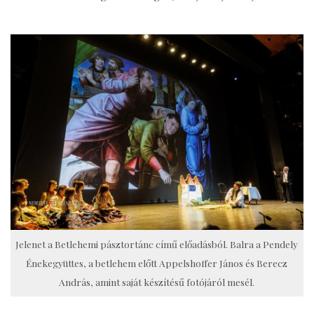
Jelenet a Betlehemi pásztortánc című előadásból. Balra a Pendely
Énekegyüttes, a betlehem előtt Appelshoffer János és Berecz
András, amint saját készítésű fotójáról mesél.