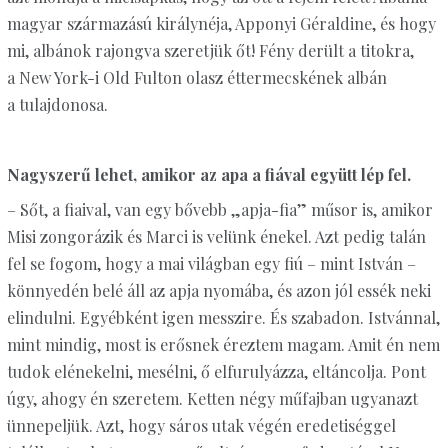
magyar származású királynéja, Apponyi Géraldine, és hogy
mi, albánok rajongva szeretjük őt! Fény derült a titokra,
a New York-i Old Fulton olasz éttermecskének albán
a tulajdonosa.
Nagyszerű lehet, amikor az apa a fiával együtt lép fel.
– Sőt, a fiaival, van egy bővebb „apja-fia” műsor is, amikor
Misi zongorázik és Marci is velünk énekel. Azt pedig talán
fel se fogom, hogy a mai világban egy fiú – mint István –
könnyedén belé áll az apja nyomába, és azon jól essék neki
elindulni. Egyébként igen messzire. És szabadon. Istvánnal,
mint mindig, most is erősnek éreztem magam. Amit én nem
tudok elénekelni, mesélni, ő elfurulyázza, eltáncolja. Pont
úgy, ahogy én szeretem. Ketten négy műfajban ugyanazt
ünnepeljük. Azt, hogy sáros utak végén eredetiséggel