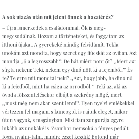
A sok utazás után mit jelent önnek a hazatérés?
– Újra ismerkedek a családommal. Ők is meg-
megcsudálnak. Hozom a történeteket, és faggatom az
itthoni újakat. A gyerekeké mindig felvidámít. Tekla
unokám azt mondta, hogy szeret egy fiúcskát az oviban. Azt
mondja „ő a legrosszabb”. De hát miért pont őt? „Mert azt
súgta nekem: Teki, nekem egy dinó nőtt ki a fejemből.” És
te? Te erre mit mondtál neki? „Azt, hogy jobb, ha dinó nő
ki a fejedből, mint ha csiga az orrodból.” Teki az, aki az
óvoda fölszentelésekor elbújt a szekrény mögé, mert
„most még nem akar szent lenni”. Ilyen nyelvi emlékekkel
vértezem fel magam, s kuncogok is rajtuk eleget, mikor
úton vagyok, s magányban. Misi fiam zongorája egyre
inkább az unokáké is. Zsombor nemsoká a fényes pedált
fogja nyalni-falni, mindig ezzel kezdik! Botond már