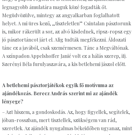
legnagyobb ámulatára maguk közé fogadták őt.
Megüdvözülve, mintegy az angyalkarban foglalhatott
helyet. A mi üres kezű, „tiszteletlen” Csintalan pásztorunk
is, mikor rákerült a sor, az alvó kisdednek, ripsz-ropsz egy
jó pásztortáncot járt el. Alig tudták megfékezni. Áldozati
tánc ez a javából, csak szemérmesen. Tánc a Megváltónak.
A színpadon Appelshoffer Janié volt ez a hálás szerep, ifj.
Szerényi Béla furulyaszavára, a kis betlehemi jászol előtt.
A betlehemi pásztorjátékok egyik fő motívuma az
ajándékozás. Berecz András szerint mi az ajándék
lényege?
– Azt hiszem, a gondoskodás. Az, hogy figyellek, segítelek,
jóban-rosszban, mert tisztellek, szükségem van rád,
szeretlek. Az ajándék nyugalmas békeidőben ugyanaz, mint