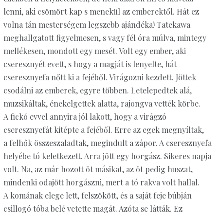
lenni, aki csömört kap s menekül az emberektől. Hát ez
volna tán mesterségem legszebb ajándéka! Tatekawa
meghallgatott figyelmesen, s vagy fél óra múlva, mintegy
mellékesen, mondott egy mesét. Volt egy ember, aki
cseresznyét evett, s hogy a magját is lenyelte, hát
cseresznyefa nőtt ki a fejéből. Virágozni kezdett. Jöttek
csodálni az emberek, egyre többen. Letelepedtek alá,
muzsikáltak, énekelgettek alatta, rajongva vették körbe.
A fickó evvel annyira jól lakott, hogy a virágzó
cseresznyefát kitépte a fejéből. Erre az egek megnyíltak,
a felhők összeszaladtak, megindult a zápor. A cseresznyefa
helyébe tó keletkezett. Arra jött egy horgász. Sikeres napja
volt. Na, az már hozott öt másikat, az öt pedig huszat,
mindenki odajött horgászni, mert a tó rakva volt hallal.
A komának elege lett, felszökött, és a saját feje búbján
csillogó tóba belé vetette magát. Azóta se látták. Ez