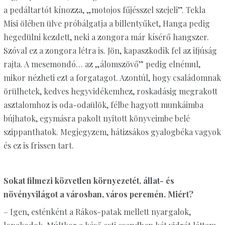
a pedáltartót kínozza, „motojos fűjésszel szejeli”. Tekla
Misi ölében ülve próbálgatja a billentyűket, Hanga pedig
hegedülni kezdett, neki a zongora már kísérő hangszer.
Szóval ez a zongora létra is. Jön, kapaszkodik fel az ifjúság
rajta. A mesemondó… az „álomszövő” pedig elnémul,
mikor nézheti ezt a forgatagot. Azontúl, hogy családomnak
örülhetek, kedves hegyvidékemhez, roskadásig megrakott
asztalomhoz is oda-odaülök, félbe hagyott munkáimba
bújhatok, egymásra pakolt nyitott könyveimbe belé
szippanthatok. Megjegyzem, hátizsákos gyalogbéka vagyok
és ez is frissen tart.
Sokat filmezi közvetlen környezetét, állat- és
növényvilágot a városban, város peremén. Miért?
– Igen, esténként a Rákos-patak mellett nyargalok,