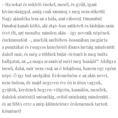
– Ha sokat és sokfelé énekel, mesél, és gyűjt, igazi
kíváncsisággal, amíg csak szuszog s meg nem süketül.
Nagy ajándéka lesz az a hála, ami ráborul. Dzsambul
Dzsabaj kazah költő, aki 1846-ban született és kishíján száz
évet élt, azt mondta: minden akin – így nevezik népének
énekmondóit –, amelyik széltében-hosszában megjárta
a pusztákat és rongyos kunyhótól díszes jurtáig mindenütt
dalolt már, és még a többiek búját-örömét is meg tudta
hallgatni, az „a maga araszával méri meg hazáját”. Addigra
meséi, dalai, már nem csak az ő tulajdona, hanem egy egész
népé. Ő így tud szolgálni. Érdemelném-e az akin nevet,
nem tudom, de majd negyven éve én is úton vagyok,
gyűjtök, kérdezek hegyen-völgyön, kaszálón, mesélek,
dalolok söntéstől szószékig, ovitól színházig mindenütt…
és az MMA erre a szép kitüntetésre érdemesnek tartott.
Köszönet!