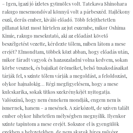
– Igen, igazi jó ízletes gyümölcs volt. Tatekawa Shinohara
rakugo mesemondóval könnyű volt a párbeszéd. Hajlékony
eszű, derűs ember, kiváló előadó. Több felejthetetlen
pillanat közt most hirtelen az jut eszembe, mikor Oshima
Kimie, rakugo mesekutató, aki az előadást követő
beszélgetést vezette, kérdezte tőlem, miben látom a mese
erejét? Elmondtam, többek közt abban, hogy előadás után,
mikor fáradt vagyok és hazaszaladni volna kedvem, sokan
körbe vesznek, és bajaikat örömeiket, belső tusakodásaikat
tárják fel, s szinte tőlem várják a megoldást, a feloldozást,
olykor hajnalokig… Régi megfigyelésem, hogy a mese
kulcskarika, sokak titkos szekrénykéjét nyitogatja.
Valószínű, hogy nem énnekem mondják, engem nem is
ismernek, hanem – a mesének. A zárkózott, de szíven talált
ember olykor hihetetlen mélységben megnyílik. Ilyenkor
szinte tapintom a mese erejét. Sokszor el is gyengülök
ezekben a helyzetekben, de nem akarok híres művész