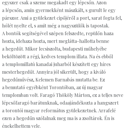
egyszer csak a szeme megakadt egy lépcsőn. Azon
a lépcsőn, amin gyermekként mászkált, s gurult le egy
párszor. Ami a gyülekezet cipőjéről a port, sarat fogta fel,
hólét nyelte el, s amit még a nagyszülők is tapostak.
A bontók segítségével szépen felszedte, repülőn haza
hozta, idehaza hozta, mert meglátta-hallotta benne
a hegedűt. Mikor lecsiszolta, budapesti műhelyébe
beköltözött a régi, kedves templom illata. Na és ebből
a templomillatú kanadai juharból készített egy híres
mesterhegedűt. Annyira jól sikerült, hogy a kiváló
hegedűművész, Kelemen Barnabás mutatta be. Ez
a bemutató egyébként Torontóban, az új magyar
templomban volt. Faragó Thököly Márton, ez a teljes neve
lépcsőfaragó barátunknak, odaajándékozta a hangszert
a torontói magyar református gyülekezetnek. Arrafelé
ezen a hegedűn szólalnak meg ma is a zsoltárok. Én is
énekelhettem vele.