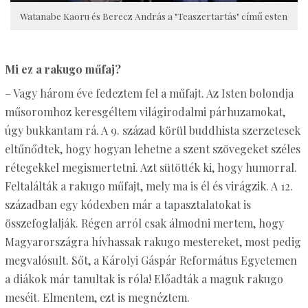
Watanabe Kaoru és Berecz András a "Teaszertartás" című esten
Mi ez a rakugo műfaj?
– Vagy három éve fedeztem fel a műfajt. Az Isten bolondja
műsoromhoz keresgéltem világirodalmi párhuzamokat,
úgy bukkantam rá. A 9. század körül buddhista szerzetesek
eltűnődtek, hogy hogyan lehetne a szent szövegeket széles
rétegekkel megismertetni. Azt sütötték ki, hogy humorral.
Feltalálták a rakugo műfajt, mely ma is él és virágzik. A 12.
században egy kódexben már a tapasztalatokat is
összefoglalják. Régen arról csak álmodni mertem, hogy
Magyarországra hívhassak rakugo mestereket, most pedig
megvalósult. Sőt, a Károlyi Gáspár Református Egyetemen
a diákok már tanultak is róla! Előadták a maguk rakugo
meséit. Elmentem, ezt is megnéztem.