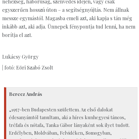
nehézség, háborúság, szenvedés idején, vagy csak
egyszerűen hosszú úton – a segítségnyújtás. Nem állnak
messze egymástól. Magasba emeli azt, aki kapja s tán még
inkább azt, aki adja. Ünnepek fénypontja tud lenni, ha nem
borítja el azt.
Lukácsy György
| fotó: Eöri Szabó Zsolt
Berecz András
„1957-ben Budapesten születtem. Az első dalokat
édesanyámtól tanultam, aki a híres kunhegyesi táncos,
tréfafa és nótafa, Tanka Gábor lányaként sok ilyet tudott.
Erdélyben, Moldvában, Felvidéken, Somogyban,