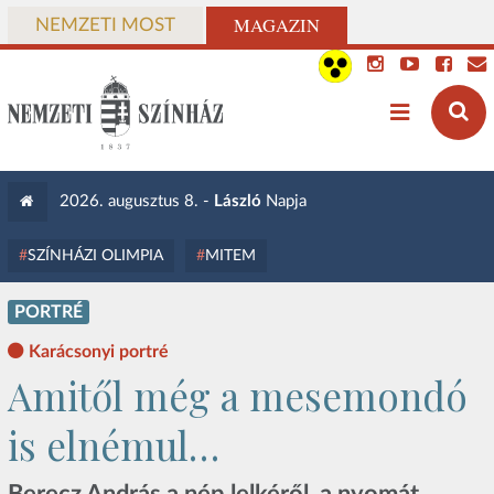
MAGAZIN
NEMZETI MOST
2026. augusztus 8. -
László
Napja
SZÍNHÁZI OLIMPIA
MITEM
PORTRÉ
Karácsonyi portré
Amitől még a mesemondó
is elnémul…
Berecz András a nép lelkéről, a nyomát