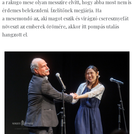
a rakugo mese olyan messzire elvitt, hogy abba most nem is
érdemes belekezdeni. Ízelítőnek megjárja. Ha
a mesemondó az, aki magot eszik és virágzó cseresznyefát
növeszt az emberek örömére, akkor itt pompás utalás
hangzott el.