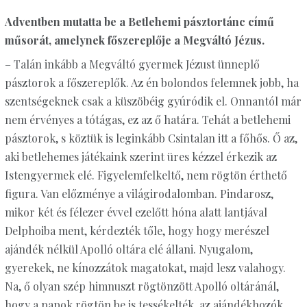
Adventben mutatta be a Betlehemi pásztortánc című
műsorát, amelynek főszereplője a Megváltó Jézus.
– Talán inkább a Megváltó gyermek Jézust ünneplő
pásztorok a főszereplők. Az én bolondos felemnek jobb, ha
szentségeknek csak a küszöbéig gyúródik el. Onnantól már
nem érvényes a tótágas, ez az ő határa. Tehát a betlehemi
pásztorok, s köztük is leginkább Csintalan itt a főhős. Ő az,
aki betlehemes játékaink szerint üres kézzel érkezik az
Istengyermek elé. Figyelemfelkeltő, nem rögtön érthető
figura. Van előzménye a világirodalomban. Pindarosz,
mikor két és félezer évvel ezelőtt hóna alatt lantjával
Delphoiba ment, kérdezték tőle, hogy hogy merészel
ajándék nélkül Apolló oltára elé állani. Nyugalom,
gyerekek, ne kínozzátok magatokat, majd lesz valahogy.
Na, ő olyan szép himnuszt rögtönzött Apolló oltáránál,
hogy a papok rögtön be is tessékelték, az ajándékhozók