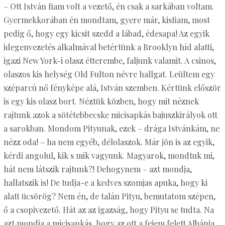
– Ott István fiam volt a vezető, én csak a sarkában voltam.
Gyermekkorában én mondtam, gyere már, kisfiam, most
pedig ő, hogy egy kicsit szedd a lábad, édesapa! Az egyik
idegenvezetés alkalmával betértünk a Brooklyn híd alatti,
igazi New York-i olasz étterembe, faljunk valamit. A csinos,
olaszos kis helység Old Fulton névre hallgat. Leültem egy
széparcú nő fényképe alá, István szemben. Kértünk először
is egy kis olasz bort. Néztük közben, hogy mit néznek
rajtunk azok a sötétebbecske micisapkás bajuszkirályok ott
a sarokban. Mondom Pityunak, ezek – drága Istvánkám, ne
nézz oda! – ha nem egyéb, délolaszok. Már jön is az egyik,
kérdi angolul, kik s mik vagyunk. Magyarok, mondtuk mi,
hát nem látszik rajtunk?! Dehogynem – azt mondja,
hallatszik is! De tudja-e a kedves szomjas apuka, hogy ki
alatt ücsörög? Nem én, de talán Pityu, bemutatom szépen,
ő a csopivezető. Hát az az igazság, hogy Pityu se tudta. Na
azt mondja a micisapkás, hogy az ott a fejem felett Albánia