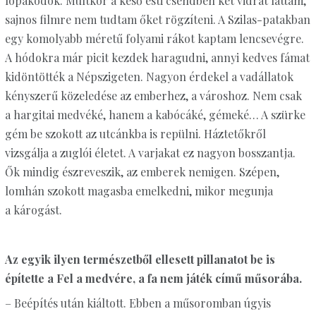
lopakodok. Múltkor a késő esti csendben két vidrát láttam,
sajnos filmre nem tudtam őket rögzíteni. A Szilas-patakban
egy komolyabb méretű folyami rákot kaptam lencsevégre.
A hódokra már picit kezdek haragudni, annyi kedves fámat
kidöntötték a Népszigeten. Nagyon érdekel a vadállatok
kényszerű közeledése az emberhez, a városhoz. Nem csak
a hargitai medvéké, hanem a kabócáké, gémeké… A szürke
gém be szokott az utcánkba is repülni. Háztetőkről
vizsgálja a zuglói életet. A varjakat ez nagyon bosszantja.
Ők mindig észreveszik, az emberek nemigen. Szépen,
lomhán szokott magasba emelkedni, mikor megunja
a károgást.
Az egyik ilyen természetből ellesett pillanatot be is
építette a Fel a medvére, a fa nem játék című műsorába.
– Beépítés után kiáltott. Ebben a műsoromban úgyis