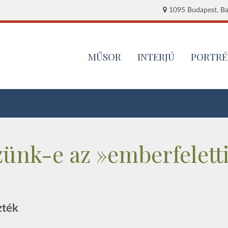
1095 Budapest, Baj
MŰSOR
INTERJÚ
PORTRÉ
ünk-e az »emberfelett
zték