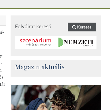
Folyóirat kereső
Keresés
od-
ég
ek
Magazin aktuális
k,
és
Már