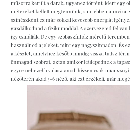
műsorra került a darab, ugyanez történt. Mert egy 
métereket kellett megtennünk, s mi ebben annyira e
színészként ez már sokkal kevesebb energiát igényel
gazdálkodnod a fizikumoddal. A szervezeted fel va
így csinálják. De egy szobaszínház méretű teremben
használnod a jeleket, mint egy nagyszínpadon. És ez
a készlet, amelyhez később mindig vissza tudsz térn
önmagad szobrát, aztán amikor leülepednek a tapaszta
egyre nehezebb választanod, hiszen csak nüansznyi
nézőterén akad 5-6 néző, aki ezt érzékeli, már megé