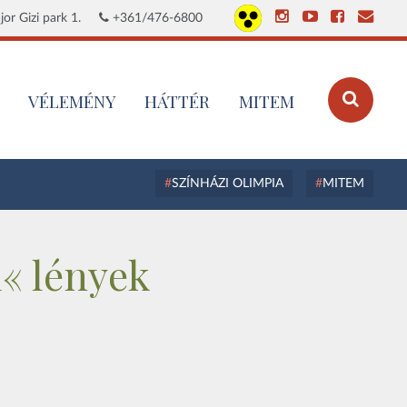
or Gizi park 1.
+361/476-6800
VÉLEMÉNY
HÁTTÉR
MITEM
SZÍNHÁZI OLIMPIA
MITEM
i« lények