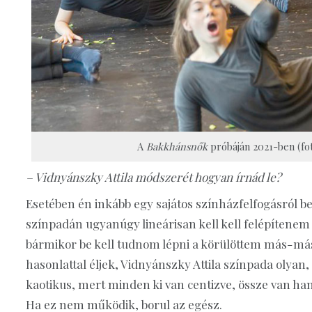
A
Bakkhánsnők
próbáján 2021-ben (fot
– Vidnyánszky Attila módszerét hogyan írnád le?
Esetében én inkább egy sajátos színházfelfogásról b
színpadán ugyanúgy lineárisan kell kell felépíten
bármikor be kell tudnom lépni a körülöttem más-más
hasonlattal éljek, Vidnyánszky Attila színpada olyan
kaotikus, mert minden ki van centizve, össze van ha
Ha ez nem működik, borul az egész.