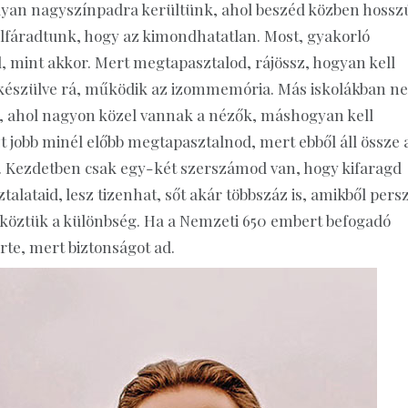
olyan nagyszínpadra kerültünk, ahol beszéd közben hossz
lfáradtunk, hogy az kimondhatatlan. Most, gyakorló
, mint akkor. Mert megtapasztalod, rájössz, hogyan kell
n készülve rá, működik az izommemória. Más iskolákban n
, ahol nagyon közel vannak a nézők, máshogyan kell
t jobb minél előbb megtapasztalnod, mert ebből áll össze 
i. Kezdetben csak egy-két szerszámod van, hogy kifaragd
lataid, lesz tizenhat, sőt akár többszáz is, amikből pers
 köztük a különbség. Ha a Nemzeti 650 embert befogadó
rte, mert biztonságot ad.