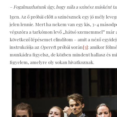
– Fogalmazhatunk úgy, hogy nála a színész másként t
Igen. Az ő próbái előtt a színésznek egy jó mély leveg
jelen lennie. Mert ha nekem van egy kis, 3-4 másod
végszóra a tarkómon levő „hátsó szememmel” már a
következő lépésemet elindítom – amit a néző egyidej
instrukciója az
Operet
t próbái során
[3]
: amikor fölmé
munkádra figyelsz, de közben mindent hallasz és mind
figyelem, amelyre oly sokan hivatkoznak.