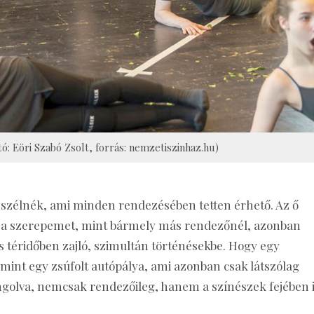
ó: Eöri Szabó Zsolt, forrás: nemzetiszinhaz.hu)
eszélnék, ami minden rendezésében tetten érhető. Az ő
em a szerepemet, mint bármely más rendezőnél, azonban
 téridőben zajló, szimultán történésekbe. Hogy egy
, mint egy zsúfolt autópálya, ami azonban csak látszólag
ngolva, nemcsak rendezőileg, hanem a színészek fejében i