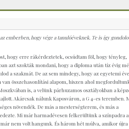
az emberben, hogy vége a tanulóéveknek. Te is így gondol
t, hogy erre rákérdeztetek, ocsúdtam föl, hogy tényleg,
an azt szokták mondani, hogy a diploma után tíz évig m
nulod a szakmát. De az sem mindegy, hogy az egyetemi év
m van összehasonlítási alapom, hiszen ahol megfordultun
Moszkvában is, a velünk párhuzamos osztályokban a képz
zajlott. Akárcsak nálunk Kaposváron, a G 4-es teremben. 
tséges növendék. De más a mesterségterem, és más a
fedezte. Mi már harmadévesen felkerültünk a színpadra a
már nem volt hangunk. És három hét múlva, amikor újra