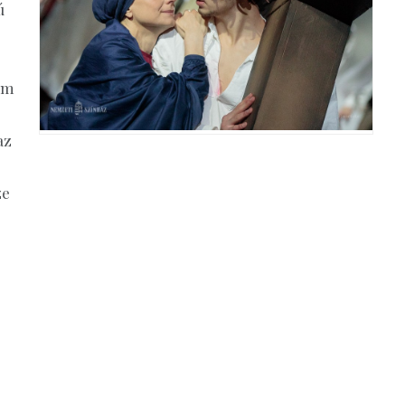
ú
em
az
ze