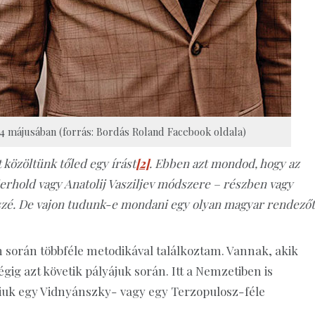
4 májusában (forrás: Bordás Roland Facebook oldala)
 közöltünk tőled egy írást
[2]
. Ebben azt mondod, hogy az
rhold vagy Anatolij Vasziljev módszere – részben vagy
szé. De vajon tudunk-e mondani egy olyan magyar rendezőt
során többféle metodikával találkoztam. Vannak, akik
gig azt követik pályájuk során. Itt a Nemzetiben is
iuk egy Vidnyánszky- vagy egy Terzopulosz-féle