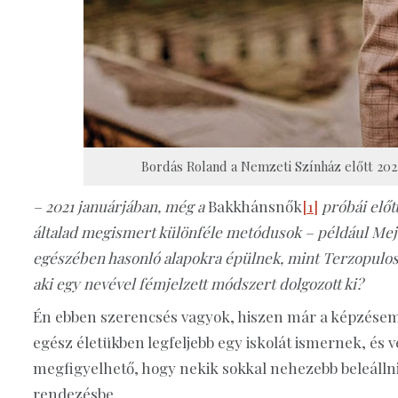
Bordás Roland a Nemzeti Színház előtt 202
– 2021 januárjában, még a
Bakkhánsnők
[1]
próbái előtt
általad megismert különféle metódusok – például Meje
egészében hasonló alapokra épülnek, mint Terzopulo
aki egy nevével fémjelzett módszert dolgozott ki?
Én ebben szerencsés vagyok, hiszen már a képzésem 
egész életükben legfeljebb egy iskolát ismernek, és vé
megfigyelhető, hogy nekik sokkal nehezebb beleálln
rendezésbe.