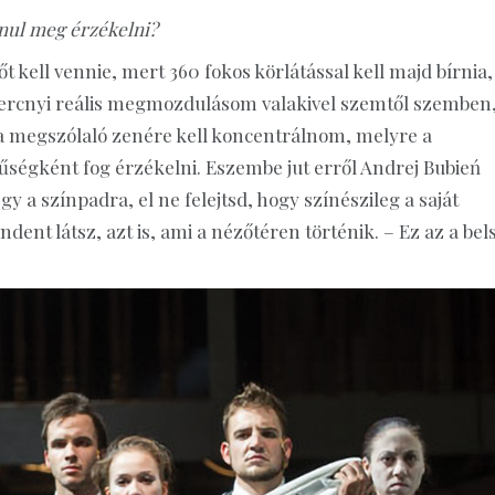
anul meg érzékelni?
őt kell vennie, mert 360 fokos körlátással kell majd bírnia,
percnyi reális megmozdulásom valakivel szemtől szemben,
 megszólaló zenére kell koncentrálnom, melyre a
űségként fog érzékelni. Eszembe jut erről Andrej Bubień
gy a színpadra, el ne felejtsd, hogy színészileg a saját
ent látsz, azt is, ami a nézőtéren történik. – Ez az a bel