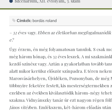
Szcenárium, XII. évfolyam, 3. szám
Címkék:
bordás roland
– 32 éves vagy. Ebben az életkorban megfogalmazódik 
e?
Úgy érzem, én még folyamatosan tanulok. S csak mos
még három hónap, és 32 éves leszek. A mi szakmánkb
kezdő színész vagy. Aztán a gyakorlatban tovább ta
alatt mikor kerülsz először színpadra. E téren neke
Marosvásárhelyen, Újvidéken, Pozsonyban, de még 
többnyire feketére festett, kis mesterségtermekben 
ezekben az években kiválasztódik három-négy tehe
szakma. Vidnyánszky tanár úr ezt nagyon régen föl
János vitéz
ben. Emlékszem, két-három előadás után 