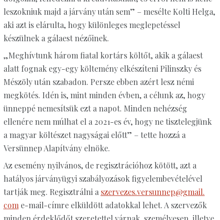
leszokniuk majd a járvány után sem” – mesélte Kolti Helga,
aki azt is elárulta, hogy különleges meglepetéssel
készülnek a gálaest nézőinek.
„Meghívtunk három fiatal kortárs költőt, akik a gálaest
alatt fognak egy-egy költemény elkészíteni Pilinszky és
Mészöly után szabadon. Persze ebben azért lesz némi
megkötés. Idén is, mint minden évben, a célunk az, hogy
ünneppé nemesítsük ezt a napot. Minden nehézség
ellenére nem múlhat el a 2021-es év, hogy ne tisztelegjünk
a magyar költészet nagyságai előtt” – tette hozzá a
Versünnep Alapítvány elnöke.
Az esemény nyilvános, de regisztrációhoz kötött, azt a
hatályos járványügyi szabályozások figyelembevételével
tartják meg. Regisztrálni a
szervezes.versunnep@gmail.
com
e-mail-címre elküldött adatokkal lehet. A szervezők
minden érdeklődőt szeretettel várnak, személyesen, illetve