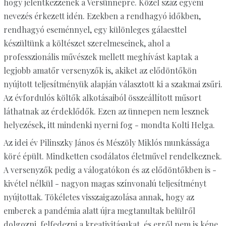
hogy jelentkezzenek a Versünnepre. Közel száz egyéni
nevezés érkezett idén. Ezekben a rendhagyó időkben,
rendhagyó eseménnyel, egy különleges gálaesttel
készültünk a költészet szerelmeseinek, ahol a
professzionális művészek mellett meghívást kaptak a
legjobb amatőr versenyzők is, akiket az elődöntőkön
nyújtott teljesítményük alapján választott ki a szakmai zsűri.
Az évfordulós költők alkotásaiból összeállított műsort
láthatnak az érdeklődők. Ezen az ünnepen nem lesznek
helyezések, itt mindenki nyerni fog - mondta Kolti Helga.
Az idei év Pilinszky János és Mészöly Miklós munkássága
köré épült. Mindketten csodálatos életművel rendelkeznek.
A versenyzők pedig a válogatókon és az elődöntőkben is -
kivétel nélkül - nagyon magas színvonalú teljesítményt
nyújtottak. Tökéletes visszaigazolása annak, hogy az
emberek a pandémia alatt újra megtanultak belülről
dolgozni, felfedezni a kreativitásukat, és erről nem is kéne