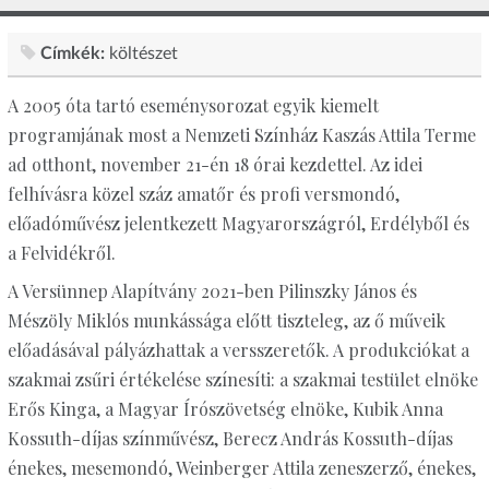
Címkék:
költészet
A 2005 óta tartó eseménysorozat egyik kiemelt
programjának most a Nemzeti Színház Kaszás Attila Terme
ad otthont, november 21-én 18 órai kezdettel. Az idei
felhívásra közel száz amatőr és profi versmondó,
előadóművész jelentkezett Magyarországról, Erdélyből és
a Felvidékről.
A Versünnep Alapítvány 2021-ben Pilinszky János és
Mészöly Miklós munkássága előtt tiszteleg, az ő műveik
előadásával pályázhattak a versszeretők. A produkciókat a
szakmai zsűri értékelése színesíti: a szakmai testület elnöke
Erős Kinga, a Magyar Írószövetség elnöke, Kubik Anna
Kossuth-díjas színművész, Berecz András Kossuth-díjas
énekes, mesemondó, Weinberger Attila zeneszerző, énekes,