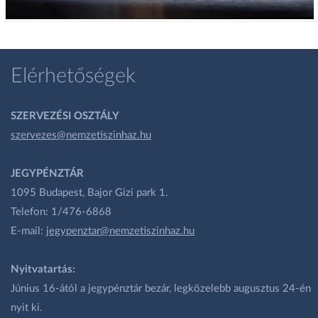
Elérhetőségek
SZERVEZÉSI OSZTÁLY
szervezes@nemzetiszinhaz.hu
JEGYPÉNZTÁR
1095 Budapest, Bajor Gizi park 1.
Telefon: 1/476-6868
E-mail:
jegypenztar@nemzetiszinhaz.hu
Nyitvatartás:
Június 16-ától a jegypénztár bezár, legközelebb augusztus 24-én
nyit ki.