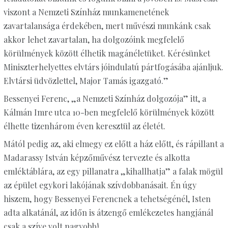
viszont a Nemzeti Színház munkamenetének
zavartalansága érdekében, mert művészi munkánk csak
akkor lehet zavartalan, ha dolgozóink megfelelő
körülmények között élhetik magánéletüket. Kérésünket
Miniszterhelyettes elvtárs jóindulatú pártfogásába ajánljuk.
Elvtársi üdvözlettel, Major Tamás igazgató.”
Bessenyei Ferenc, „a Nemzeti Színház dolgozója” itt, a
Kálmán Imre utca 10-ben megfelelő körülmények között
élhette tizenhárom éven keresztül az életét.
Mától pedig az, aki elmegy ez előtt a ház előtt, és rápillant a
Madarassy István képzőművész tervezte és alkotta
emléktáblára, az egy pillanatra „kihallhatja” a falak mögül
az épület egykori lakójának szívdobbanásait. Én úgy
hiszem, hogy Bessenyei Ferencnek a tehetségénél, Isten
adta alkatánál, az időn is átzengő emlékezetes hangjánál
csak a szíve volt nagyobb!