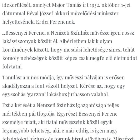
idekerülését, amelyet Major Tamás írt 1952. október 1-jei
dátummal Révai József akkori művelődési miniszter
helyettesének, Erdei Ferencnek.
„Bessenyei Ferenc, a Nemzeti Színház művésze igen rossz
lakásviszonyok között él. Albérletben lakik olyan
körülmények között, hogy mosdási lehetősége sincs, tehát
komoly nehézségek között képes csak megfelelő életmódot
folytatni.
Tanulásra nincs módja, így művészi pályáján is erősen
akadályozza a fent vázolt helyzet. Kérése az, hogy egy
egyszobás ‘garzon’ lakáshoz juthasson valahol.
Ezt a kérését a Nemzeti Színház igazgatósága teljes
mértékben pártfogolja. Egyrészt Bessenyei Ferenc
személye miatt, aki fiatal művészeink közül egyik
legnagyobb tehetség, akire már eddig is igen nagy
feladatokat bíztunk és fogunk bízni a jövőben is. Másrészt