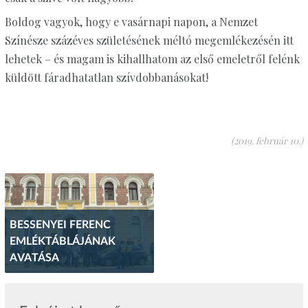
Boldog vagyok, hogy e vasárnapi napon, a Nemzet
Színésze százéves születésének méltó megemlékezésén itt
lehetek – és magam is kihallhatom az első emeletről felénk
küldött fáradhatatlan szívdobbanásokat!
(2019. február 10.)
BESSENYEI FERENC
EMLÉKTÁBLÁJÁNAK
AVATÁSA