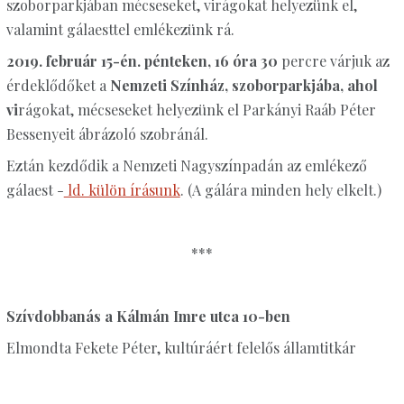
szoborparkjában mécseseket, virágokat helyezünk el,
valamint gálaesttel emlékezünk rá.
2019. február 15-én. pénteken, 16 óra 30
percre várjuk az
érdeklődőket a
Nemzeti Színház, szoborparkjába, ahol
vi
rágokat, mécseseket helyezünk el Parkányi Raáb Péter
Bessenyeit ábrázoló szobránál.
Eztán kezdődik a Nemzeti Nagyszínpadán az emlékező
gálaest -
ld. külön írásunk
. (A gálára minden hely elkelt.)
***
Szívdobbanás a Kálmán Imre utca 10-ben
Elmondta Fekete Péter, kultúráért felelős államtitkár