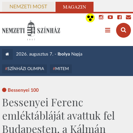
MAGAZIN
NEMZETI MOST
2026. augusztus 7. -
Ibolya
Napja
SZÍNHÁZI OLIMPIA
MITEM
Bessenyei 100
Bessenyei Ferenc
emléktábláját avattuk fel
Budapesten, a Kálmán