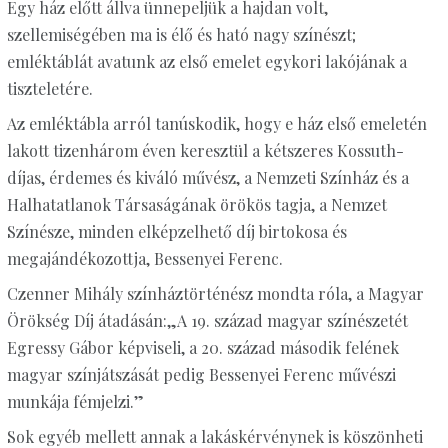
Egy ház előtt állva ünnepeljük a hajdan volt,
szellemiségében ma is élő és ható nagy színészt;
emléktáblát avatunk az első emelet egykori lakójának a
tiszteletére.
Az emléktábla arról tanúskodik, hogy e ház első emeletén
lakott tizenhárom éven keresztül a kétszeres Kossuth-
díjas, érdemes és kiváló művész, a Nemzeti Színház és a
Halhatatlanok Társaságának örökös tagja, a Nemzet
Színésze, minden elképzelhető díj birtokosa és
megajándékozottja, Bessenyei Ferenc.
Czenner Mihály színháztörténész mondta róla, a Magyar
Örökség Díj átadásán:„A 19. század magyar színészetét
Egressy Gábor képviseli, a 20. század második felének
magyar színjátszását pedig Bessenyei Ferenc művészi
munkája fémjelzi.”
Sok egyéb mellett annak a lakáskérvénynek is köszönheti