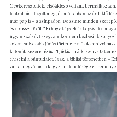
Megkereszteltek, elsőáldozó voltam, bérmálkoztam… 
teatralitása fogott meg, és már abban az érdeklődése
már pap is – a színpadon. De szinte minden szerep ka
és a rossz között? Ki hogy képzeli és képviseli a mag
ugyan szabályt szeg, amikor nem kézbesít bizonyos le
sokkal súlyosabb Júdás története a Csíksomlyói passi
katonák kezére Jézust?! Júdás – rádöbbenve tetténe
elviselni a bűntudatot. Igaz, a bibliai történetben 
van a megváltás, a kegyelem lehetősége és reménye i