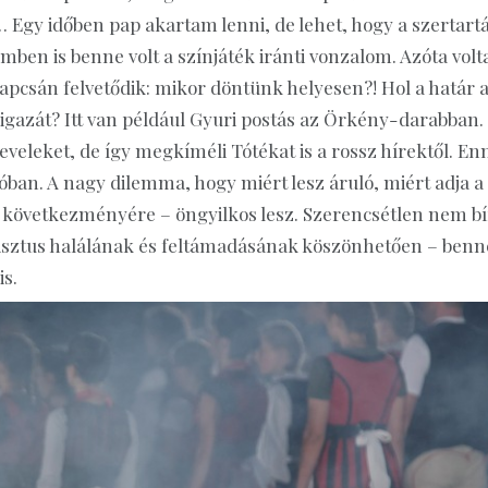
Egy időben pap akartam lenni, de lehet, hogy a szertart
mben is benne volt a színjáték iránti vonzalom. Azóta vol
pcsán felvetődik: mikor döntünk helyesen?! Hol a határ a
a igazát? Itt van például Gyuri postás az Örkény-darabban.
veleket, de így megkíméli Tótékat is a rossz hírektől. En
óban. A nagy dilemma, hogy miért lesz áruló, miért adja a
k következményére – öngyilkos lesz. Szerencsétlen nem bí
– Krisztus halálának és feltámadásának köszönhetően – benn
s.