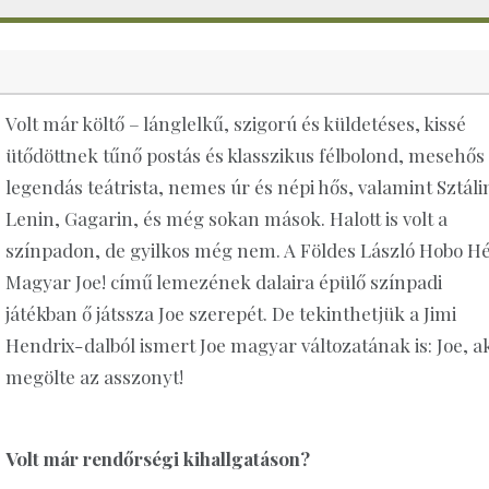
Volt már költő – lánglelkű, szigorú és küldetéses, kissé
ütődöttnek tűnő postás és klasszikus félbolond, mesehős
legendás teátrista, nemes úr és népi hős, valamint Sztáli
Lenin, Gagarin, és még sokan mások. Halott is volt a
színpadon, de gyilkos még nem. A Földes László Hobo Hé
Magyar Joe! című lemezének dalaira épülő színpadi
játékban ő játssza Joe szerepét. De tekinthetjük a Jimi
Hendrix-dalból ismert Joe magyar változatának is: Joe, a
megölte az asszonyt!
Volt már rendőrségi kihallgatáson?