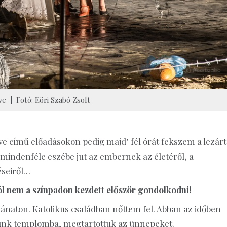
e | Fotó: Eöri Szabó Zsolt
tve című előadásokon pedig majd’ fél órát fekszem a lezárt
indenféle eszébe jut az embernek az életéről, a
éseiről…
l nem a színpadon kezdett először gondolkodni!
naton. Katolikus családban nőttem fel. Abban az időben
rtunk templomba, megtartottuk az ünnepeket.