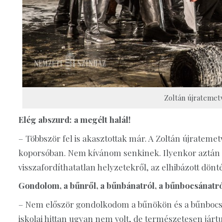
Zoltán újratemetv
Elég abszurd: a megélt halál!
– Többször fel is akasztottak már. A Zoltán újrateme
koporsóban. Nem kívánom senkinek. Ilyenkor aztán m
visszafordíthatatlan helyzetekről, az elhibázott dönt
Gondolom, a bűnről, a bűnbánatról, a bűnbocsánatró
– Nem először gondolkodom a bűnökön és a bűnbocsá
iskolai hittan ugyan nem volt, de természetesen já