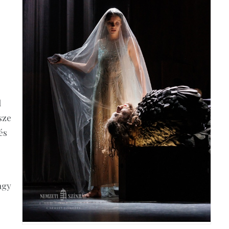
l
sze
és
agy