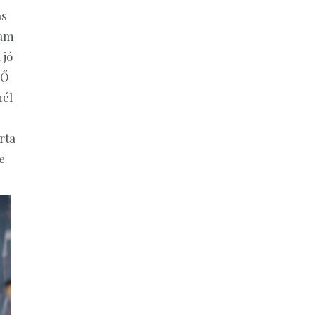
ás
tam
 jó
 Ő
nél
rta
e