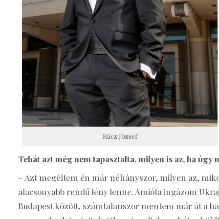
Rácz József
Tehát azt még nem tapasztalta, milyen is az, ha úgy
– Azt megéltem én már néhányszor, milyen az, mik
alacsonyabb rendű lény lenne. Amióta ingázom Ukra
Budapest között, számtalanszor mentem már át a hat