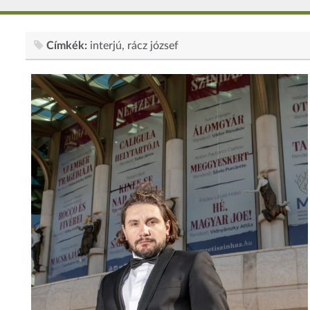
Címkék:
interjú
rácz józsef