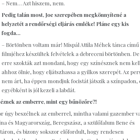
– Nem… Azt hiszem, nem.
Pedig talán most, Joe szerepében megkönnyítené a
helyzetét a rendőrségi eljárás emléke! Pláne egy kis
fogda…
– Börtönben voltam már! Mispál Attila Méhek tánca című
filmjéhez készültek felvételek a debreceni börtönben. De
erre szokták azt mondani, hogy egy színésznek nem kel
ahhoz ölnie, hogy eljátszhassa a gyilkos szerepét. Az per
nem árt, ha éppen mondjuk focistát játszik a színpadon, 
egyébként is jól kezeli a labdát.
 néznek az emberre, mint egy bűnözőre?!
or úgy beszélnek az emberrel, mintha valami gazember v
jna és Magyarország, Beregszász, a szülőfalum Bene és
áron, és bizony sokszor előfordult, hogy rendesen