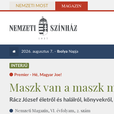
MAGAZIN
NEMZETI MOST
2026. augusztus 7. -
Ibolya
Napja
INTERJÚ
Premier - Hé, Magyar Joe!
Maszk van a maszk m
Rácz József életről és halálról, könyvekről
Nemzeti Magazin, VI. évfolyam, 2. szám