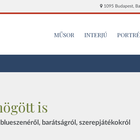
1095 Budapest, Baj
MŰSOR
INTERJÚ
PORTRÉ
ögött is
, blueszenéről, barátságról, szerepjátékokról