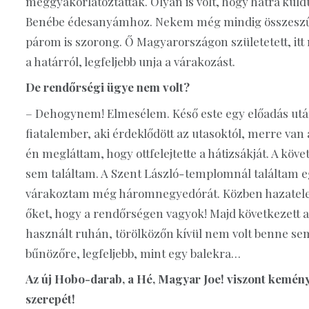
meggyakorlatoztattak. Olyan is volt, hogy hátra kül
Benébe édesanyámhoz. Nekem még mindig összeszűkü
párom is szorong. Ő Magyarországon születetett, itt
a határról, legfeljebb unja a várakozást.
De rendőrségi ügye nem volt?
– Dehogynem! Elmesélem. Késő este egy előadás utá
fiatalember, aki érdeklődött az utasoktól, merre van 
én megláttam, hogy ottfelejtette a hátizsákját. A kö
sem találtam. A Szent László-templomnál találtam egy
várakoztam még háromnegyedórát. Közben hazatele
őket, hogy a rendőrségen vagyok! Majd következett a 
használt ruhán, törölközőn kívül nem volt benne s
bűnözőre, legfeljebb, mint egy balekra…
Az új Hobo-darab, a Hé, Magyar Joe! viszont kemény f
szerepét!