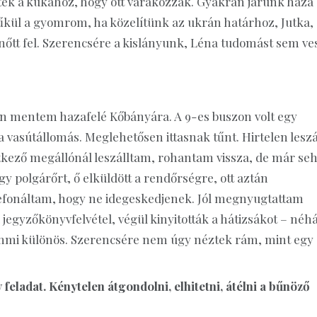
dtek a kukához, hogy ott várakozzak. Gyakran járunk haza
l a gyomrom, ha közelítünk az ukrán határhoz, Jutka, 
 nőtt fel. Szerencsére a kislányunk, Léna tudomást sem ve
n mentem hazafelé Kőbányára. A 9-es buszon volt egy
a vasútállomás. Meglehetősen ittasnak tűnt. Hirtelen leszál
vetkező megállónál leszálltam, rohantam vissza, de már seh
 polgárőrt, ő elküldött a rendőrségre, ott aztán
fonáltam, hogy ne idegeskedjenek. Jól megnyugtattam
jegyzőkönyvfelvétel, végül kinyitották a hátizsákot – néh
emmi különös. Szerencsére nem úgy néztek rám, mint egy
eladat. Kénytelen átgondolni, elhitetni, átélni a bűnöző