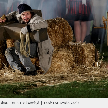
ásban - 2018. Csíksomlyó | Fotó: Eöri Szabó Zsolt