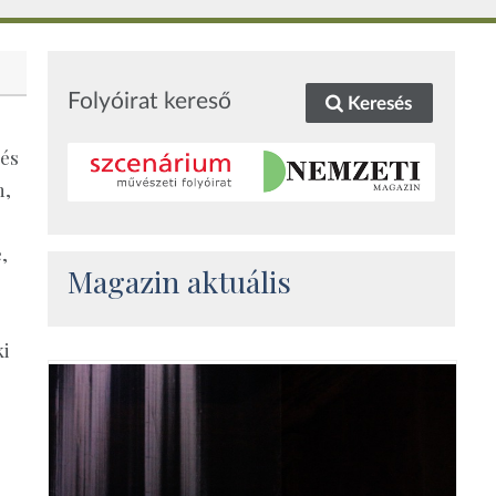
Folyóirat kereső
Keresés
 és
n,
,
Magazin aktuális
ki