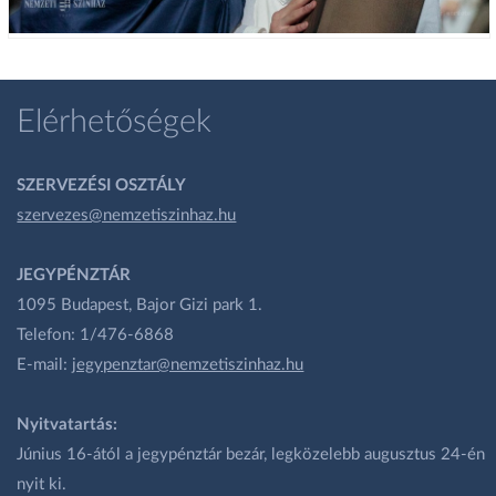
Elérhetőségek
SZERVEZÉSI OSZTÁLY
szervezes@nemzetiszinhaz.hu
JEGYPÉNZTÁR
1095 Budapest, Bajor Gizi park 1.
Telefon: 1/476-6868
E-mail:
jegypenztar@nemzetiszinhaz.hu
Nyitvatartás:
Június 16-ától a jegypénztár bezár, legközelebb augusztus 24-én
nyit ki.