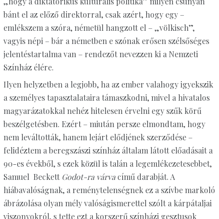
„hogy a diktatórikus kulturális politika” milyen csúnyán
bánt el az előző direktorral, csak azért, hogy egy –
emlékszem a szóra, németül hangzott el – „völkisch”,
vagyis népi – bár a németben e szónak erősen szélsőséges
jelentéstartalma van – rendezőt nevezzen ki a Nemzeti
Színház élére.
Ilyen helyzetben a legjobb, ha az ember valahogy igyekszik
a személyes tapasztalataira támaszkodni, mivel a hivatalos
magyarázatokkal nehéz hitelesen érvelni egy szűk körű
beszélgetésben. Ezért – miután persze elmondtam, hogy
nem leváltották, hanem lejárt elődjének szerződése –
felidéztem a beregszászi színház általam látott előadásait a
90-es évekből, s ezek közül is talán a legemlékezetesebbet,
Samuel Beckett
Godot-ra várva
című darabját. A
hiábavalóságnak, a reménytelenségnek ez a szívbe markoló
ábrázolása olyan mély valóságismerettel szólt a kárpátaljai
viszonyokról, s tette ezt a korszerű színházi gesztusok