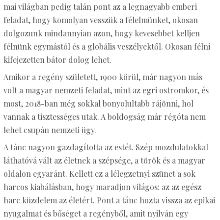
mai világban pedig talán pont az a legnagyabb emberi
feladat, hogy komolyan vesszük a félelmünket, okosan
dolgozunk mindannyian azon, hogy kevesebbet kelljen
félnünk egymástól és a globális veszélyektől. Okosan félni
kifejezetten bátor dolog lehet.
Amikor a regény született, 1900 körül, már nagyon más
volt a magyar nemzeti feladat, mint az egri ostromkor, és
most, 2018-ban még sokkal bonyolultabb rájönni, hol
vannak a tisztességes utak. A boldogság már régóta nem
lehet csupán nemzeti ügy.
A tánc nagyon gazdagította az estét. Szép mozdulatokkal
láthatóvá vált az életnek a szépsége, a török és a magyar
oldalon egyaránt. Kellett ez a lélegzetnyi szünet a sok
harcos kiabálásban, hogy maradjon világos: az az egész
harc küzdelem az életért. Pont a tánc hozta vissza az epikai
nyugalmat és bőséget a regényből, amit nyilván egy