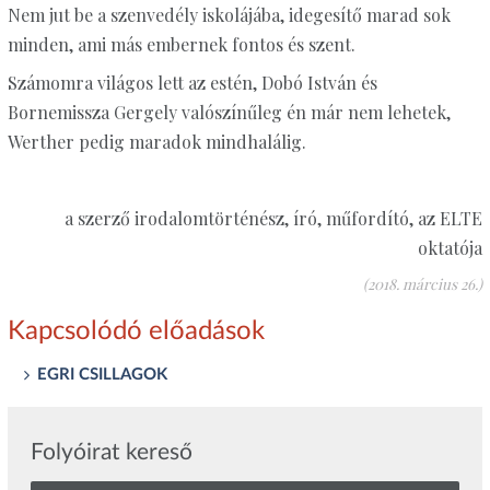
Nem jut be a szenvedély iskolájába, idegesítő marad sok
minden, ami más embernek fontos és szent.
Számomra világos lett az estén, Dobó István és
Bornemissza Gergely valószínűleg én már nem lehetek,
Werther pedig maradok mindhalálig.
a szerző irodalomtörténész, író, műfordító, az ELTE
oktatója
(2018. március 26.)
Kapcsolódó előadások
EGRI CSILLAGOK
Folyóirat kereső