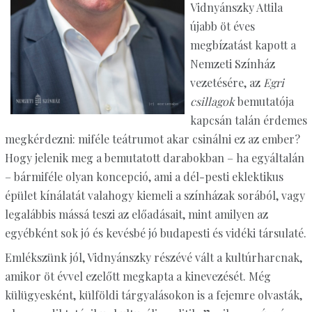
Vidnyánszky Attila
újabb öt éves
megbízatást kapott a
Nemzeti Színház
vezetésére, az
Egri
csillagok
bemutatója
kapcsán talán érdemes
megkérdezni: miféle teátrumot akar csinálni ez az ember?
Hogy jelenik meg a bemutatott darabokban – ha egyáltalán
– bármiféle olyan koncepció, ami a dél-pesti eklektikus
épület kínálatát valahogy kiemeli a színházak sorából, vagy
legalábbis mássá teszi az előadásait, mint amilyen az
egyébként sok jó és kevésbé jó budapesti és vidéki társulaté.
Emlékszünk jól, Vidnyánszky részévé vált a kultúrharcnak,
amikor öt évvel ezelőtt megkapta a kinevezését. Még
külügyesként, külföldi tárgyalásokon is a fejemre olvasták,