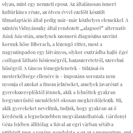
olyan, mint egy nemzeti eposz. Az általánosan ismert
kultúrkincs része, az ötven évvel ezelőtt készült
filmadaptáció által pedig már-már közhelyes elemekkel. A
szintén Vidnyánszky által rendezett „alagsori” alternatív
Bánk bán
után, amelynek szomorú diagnózisa szerint
korunk hőse Biberach, a lézengő ritter, most a
nagyszínpadon egy látványos, olykor esztrádba hajló
Egri
csillagok
látható hősiességről, hazaszeretetről, szerelmi
hűségről. A táncos tömegjelenetek – túlzásai és
mesterkéltsége ellenére is – impozáns sorozata nem
nyomja el azokat a finom jelzéseket, amelyek javarészt a
gyerekszereplőktől jönnek, akik a felnőttek gyakran
leegyszerűsítő szemléletét okosan megkérdőjelezik. Mi,
akik gyerekeket nevelünk, tudjuk, hogy gyakran az ő
kérdéseik a legnehezebben megválaszolhatóak. Gárdonyi
Géza fejében állítólag a fiával az egri várban sétálva
született meg a regény gondolata, s ez az a momentum, ami