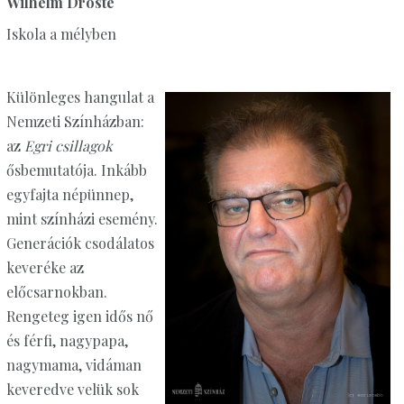
Wilhelm Droste
Iskola a mélyben
Különleges hangulat a
Nemzeti Színházban:
az
Egri csillagok
ősbemutatója. Inkább
egyfajta népünnep,
mint színházi esemény.
Generációk csodálatos
keveréke az
előcsarnokban.
Rengeteg igen idős nő
és férfi, nagypapa,
nagymama, vidáman
keveredve velük sok