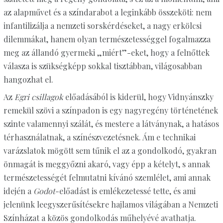
az alapművet és a színdarabot a leginkább összeköti: nem
infantilizálja a nemzeti sorskérdéseket, a nagy erkölcsi
dilemmákat, hanem olyan természetességgel fogalmazza
meg az állandó gyermeki „miért”-eket, hogy a felnőttek
válasza is szükségképp sokkal tisztábban, világosabban
hangozhat el.
Az
Egri csillagok
előadásából is kiderül, hogy Vidnyánszky
remekül szövi a színpadon is egy nagyregény történetének
szinte valamennyi szálát, és mestere a látványnak, a hatásos
térhasználatnak, a színészvezetésnek. Ám e technikai
varázslatok mögött sem tűnik el az a gondolkodó, gyakran
önmagát is meggyőzni akaró, vagy épp a kételyt, s annak
természetességét felmutatni kívánó szemlélet, ami annak
idején a
Godot
-előadást is emlékezetessé tette, és ami
jelenünk leegyszerűsítésekre hajlamos világában a Nemzeti
Színházat a közös gondolkodás műhelyévé avathatja.