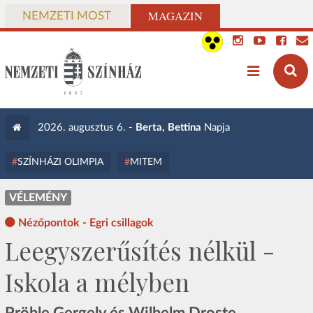
MAGAZIN
NEMZETI MOST
2026. augusztus 6. -
Berta, Bettina
Napja
SZÍNHÁZI OLIMPIA
MITEM
VÉLEMÉNY
Nézőpontok - Egri csillagok
Leegyszerűsítés nélkül -
Iskola a mélyben
Pröhle Gergely és Wilhelm Droste