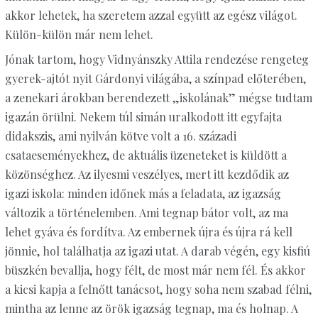
akkor lehetek, ha szeretem azzal együtt az egész világot.
Külön-külön már nem lehet.
Jónak tartom, hogy Vidnyánszky Attila rendezése rengeteg
gyerek-ajtót nyit Gárdonyi világába, a színpad előterében,
a zenekari árokban berendezett „iskolának” mégse tudtam
igazán örülni. Nekem túl simán uralkodott itt egyfajta
didakszis, ami nyilván kötve volt a 16. századi
csataeseményekhez, de aktuális üzeneteket is küldött a
közönséghez. Az ilyesmi veszélyes, mert itt kezdődik az
igazi iskola: minden időnek más a feladata, az igazság
változik a történelemben. Ami tegnap bátor volt, az ma
lehet gyáva és fordítva. Az embernek újra és újra rá kell
jönnie, hol találhatja az igazi utat. A darab végén, egy kisfiú
büszkén bevallja, hogy félt, de most már nem fél. És akkor
a kicsi kapja a felnőtt tanácsot, hogy soha nem szabad félni,
mintha az lenne az örök igazság tegnap, ma és holnap. A