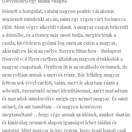
(Dévénynél) egy másik világba.
Jólesett a hangulat, valami nagyon pozitív várakozás
sugárzott mindenki arcán, mint egy régen várt focimeccs
előtt. Most végre sikerült valami. A magyar csapat bekerült
a döntőbe, és a tömeg már most tudja, megtörténik a
csoda, kivételesen győzni fog ezen az estén a magyar,
akármilyen kicsi az esélye. Bayern München – Budapest
Honvéd 0:1! Ilyen esetben általában nagyon drukkolok a
magyar csapatnak. Örültem itt is az uralkodó örömnek, de
nem voltam annak a szerves része. Bár lelkileg magyar
lettem sok évvel ezelőtt, talán, mert le akartam rázni a
sebesült, önemésztő német identitásomat, azért maradtam
és maradok mindörökre mégis egy német magyar. És mint
német, én azt tanultam – és nagyon keményen
megtanultam! –, hogy vége annak az időnek, amikor tisztán
és kizárólag nemzeti alapon igazságot lehet találni és
mutatni. Mint magyar is úgy érzem, hogy igazi hazafi csak