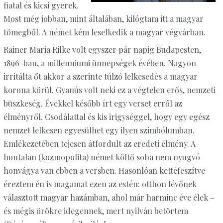
fiatal és kicsi gyerek.
Most még jobban, mint általában, kilógtam itt a magyar
tömegből. A német kém leselkedik a magyar végvárban.
Rainer Maria Rilke volt egyszer pár napig Budapesten,
1896-ban, a millenniumi ünnepségek évében. Nagyon
irritálta őt akkor a szerinte túlzó lelkesedés a magyar
korona körül. Gyanús volt neki ez a végtelen erős, nemzeti
büszkeség. Évekkel később írt egy verset erről az
élményről. Csodálattal és kis irigységgel, hogy egy egész
nemzet lelkesen egyesülhet egy ilyen szimbólumban.
Emlékezetében tejesen átfordult az eredeti élmény. A
hontalan (kozmopolita) német költő soha nem nyugvó
honvágya van ebben a versben. Hasonlóan kettéfeszítve
éreztem én is magamat ezen az estén: otthon lévőnek
választott magyar hazámban, ahol már harminc éve élek –
és mégis örökre idegennek, mert nyilván betörtem