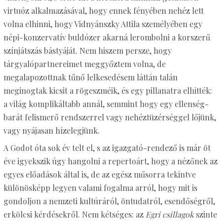
virtuóz alkalmazásával, hogy ennek fényében nehéz lett
volna elhinni, hogy Vidnyánszky Attila személyében egy
népi-konzervatív buldózer akarná lerombolni a korszerű
színjátszás bástyáját. Nem hiszem persze, hogy
tárgyalópartnereimet meggyőztem volna, de
megalapozottnak tűnő lelkesedésem láttán talán
meginogtak kicsit a rögeszméik, és egy pillanatra elhitték:
a világ komplikáltabb annál, semmint hogy egy ellenség-
barát felismerő rendszerrel vagy nehéztüzérséggel lőjünk,
vagy nyájasan hízelegjünk.
A Godot óta sok év telt el, s az igazgató-rendező is már öt
éve igyekszik úgy hangolni a repertoárt, hogy a nézőnek az
egyes előadások által is, de az egész műsorra tekintve
különösképp legyen valami fogalma arról, hogy mit is
gondoljon a nemzeti kultúráról, öntudatról, esendőségről,
erkölcsi kérdésekről. Nem kétséges: az
Egri csillagok
szinte