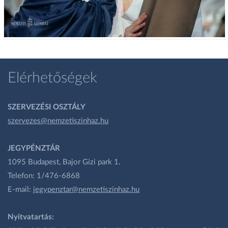
Elérhetőségek
SZERVEZÉSI OSZTÁLY
szervezes@nemzetiszinhaz.hu
JEGYPÉNZTÁR
1095 Budapest, Bajor Gizi park 1.
Telefon: 1/476-6868
E-mail:
jegypenztar@nemzetiszinhaz.hu
Nyitvatartás: