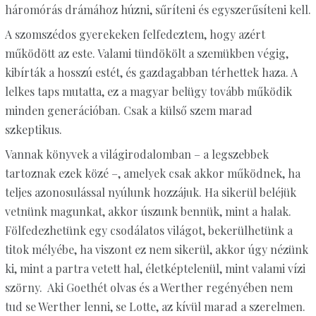
háromórás drámához húzni, sűríteni és egyszerűsíteni kell.
A szomszédos gyerekeken felfedeztem, hogy azért
működött az este. Valami tündökölt a szemükben végig,
kibírták a hosszú estét, és gazdagabban térhettek haza. A
lelkes taps mutatta, ez a magyar belügy tovább működik
minden generációban. Csak a külső szem marad
szkeptikus.
Vannak könyvek a világirodalomban – a legszebbek
tartoznak ezek közé –, amelyek csak akkor működnek, ha
teljes azonosulással nyúlunk hozzájuk. Ha sikerül beléjük
vetnünk magunkat, akkor úszunk bennük, mint a halak.
Fölfedezhetünk egy csodálatos világot, bekerülhetünk a
titok mélyébe, ha viszont ez nem sikerül, akkor úgy nézünk
ki, mint a partra vetett hal, életképtelenül, mint valami vízi
szörny. Aki Goethét olvas és a Werther regényében nem
tud se Werther lenni, se Lotte, az kívül marad a szerelmen.