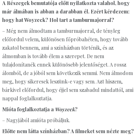
A Részegek bemutatója előtt nyilatkozta valahol, hogy
már álmában is abban a darabban él. Ezért kérdezem:
hogy hat Woyzeck? Hol tart a tamburmajorral?
– Még nem álmodtam a tamburmajorral, de tényleg
előfordul velem, különösen főpróbahéten, hogy tovább
zakatol bennem, ami a színházban történik, és az
álmomban is tovább élem a szerepet. De nem
tulajdonítanék ennek különösebb jelentőséget. A rossz
álomból, de a jóból sem következik semmi. Nem álmodom
meg, hogy sikeresek leszünk-e vagy sem. Azt hiszem,
bárkivel előfordul, hogy éjjel sem szabadul mindattól, ami
nappal foglalkoztatja.
Mióta foglalkoztatja a
Woyzeck
?
– Nagyjából amióta próbáljuk.
Előtte nem látta színházban? A filmeket sem nézte meg?