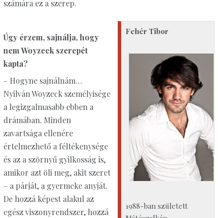
számára ez a szerep.
Fehér Tibor
Úgy érzem, sajnálja, hogy
nem Woyzeck szerepét
kapta?
– Hogyne sajnálnám…
Nyilván Woyzeck személyisége
a legizgalmasabb ebben a
drámában. Minden
zavartsága ellenére
értelmezhető a féltékenysége
és az a szörnyű gyilkosság is,
amikor azt öli meg, akit szeret
– a párját, a gyermeke anyját.
De hozzá képest alakul az
1988-ban született
egész viszonyrendszer, hozzá