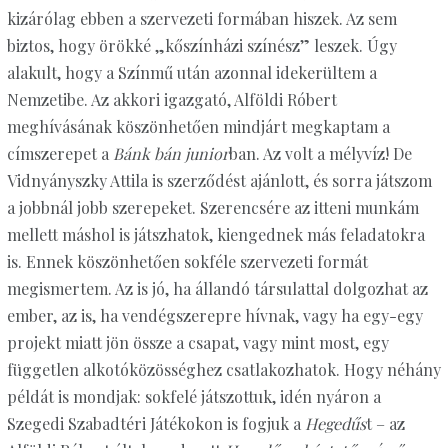
kizárólag ebben a szervezeti formában hiszek. Az sem
biztos, hogy örökké „kőszínházi színész” leszek. Úgy
alakult, hogy a Színmű után azonnal idekerültem a
Nemzetibe. Az akkori igazgató, Alföldi Róbert
meghívásának ­köszönhetően mindjárt megkaptam a
címszerepet a
Bánk bán junior
ban. Az volt a mélyvíz! De
Vidnyányszky Attila is szerződést ajánlott, és sorra játszom
a jobbnál jobb szerepeket. Szerencsére az itteni munkám
mellett máshol is játszhatok, kiengednek más feladatokra
is. Ennek köszönhetően sokféle szervezeti formát
megismertem. Az is jó, ha állandó társulattal dolgozhat az
ember, az is, ha vendégszerepre hívnak, vagy ha egy-egy
projekt miatt jön össze a csapat, vagy mint most, egy
független alkotóközösséghez csatlakozhatok. Hogy néhány
példát is mondjak: sokfelé játszottuk, idén nyáron a
Szegedi Szabadtéri Játékokon is fogjuk a
Hegedűs
t – az