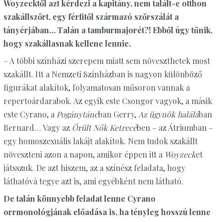
Woyzecktől azt kérdezi a kapitány, nem talált-e otthon
szakállszőrt, egy férfitől származó szőrszálát a
tányérjában… Talán a tamburmajorét?! Ebből úgy tűnik,
hogy szakállasnak kellene lennie.
– A többi színházi szerepem miatt sem növeszthetek most
szakállt. Itt a Nemzeti Színházban is nagyon különböző
figurákat alakítok, folyamatosan műsoron vannak a
repertoárdarabok. Az egyik este Csongor vagyok, a másik
este Cyrano, a
Pogánytánc
ban Gerry,
Az ügynök halálá
ban
Bernard… Vagy az
Őrült Nők Ketrecé
ben – az Átriumban –
egy homoszexuális lakájt alakítok. Nem tudok szakállt
növeszteni azon a napon, amikor éppen itt a
Woyzeck
et
játsszuk. De azt hiszem, az a színész feladata, hogy
láthatóvá tegye azt is, ami egyébként nem látható.
De talán könnyebb feladat lenne Cyrano
orrmonológjának előadása is, ha tényleg hosszú lenne