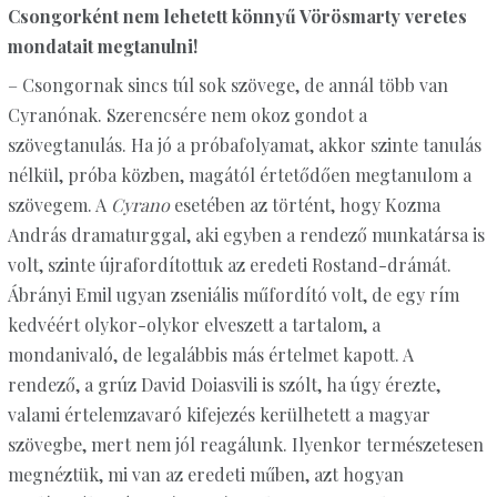
Csongorként nem lehetett könnyű Vörösmarty veretes
mondatait megtanulni!
– Csongornak sincs túl sok szövege, de annál több van
Cyranónak. Szerencsére nem okoz gondot a
szövegtanulás. Ha jó a próbafolyamat, akkor szinte tanulás
nélkül, próba közben, magától értetődően megtanulom a
szövegem. A
Cyrano
esetében az történt, hogy Kozma
András dramaturggal, aki egyben a rendező munkatársa is
volt, szinte újrafordítottuk az eredeti Rostand-drámát.
Ábrányi Emil ugyan zseniális műfordító volt, de egy rím
kedvéért olykor-olykor elveszett a tartalom, a
mondanivaló, de legalábbis más értelmet kapott. A
rendező, a grúz David Doiasvili is szólt, ha úgy érezte,
valami értelemzavaró kifejezés kerülhetett a magyar
szövegbe, mert nem jól reagálunk. Ilyenkor természetesen
megnéztük, mi van az eredeti műben, azt hogyan