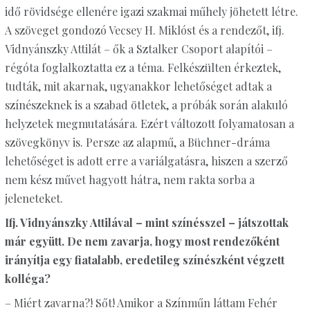
idő rövidsége ellenére igazi szakmai műhely jöhetett létre.
A szöveget gondozó Vecsey H. Miklóst és a rendezőt, ifj.
Vidnyánszky Attilát – ők a Sztalker Csoport alapítói –
régóta foglalkoztatta ez a téma. Felkészülten érkeztek,
tudták, mit akarnak, ugyanakkor lehetőséget adtak a
színészeknek is a szabad ötletek, a próbák során alakuló
helyzetek megmutatására. Ezért változott folyamatosan a
szövegkönyv is. Persze az alapmű, a Büchner-dráma
lehetőséget is adott erre a variálgatásra, hiszen a szerző
nem kész művet hagyott hátra, nem rakta sorba a
jeleneteket.
Ifj. Vidnyánszky Attilával – mint színésszel – játszottak
már együtt. De nem zavarja, hogy most rendezőként
irányítja egy fiatalabb, eredetileg színészként végzett
kolléga?
– Miért zavarna?! Sőt! Amikor a Színműn láttam Fehér