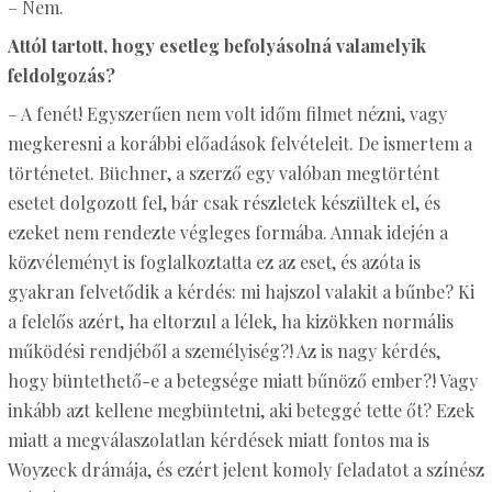
– Nem.
Attól tartott, hogy esetleg befolyásolná valamelyik
feldolgozás?
– A fenét! Egyszerűen nem volt időm filmet nézni, vagy
megkeresni a korábbi előadások felvételeit. De ismertem a
történetet. Büchner, a szerző egy valóban megtörtént
esetet dolgozott fel, bár csak részletek készültek el, és
ezeket nem rendezte végleges formába. Annak idején a
közvéleményt is foglalkoztatta ez az eset, és azóta is
gyakran felvetődik a kérdés: mi hajszol valakit a bűnbe? Ki
a felelős azért, ha eltorzul a lélek, ha kizökken normális
működési rendjéből a személyiség?! Az is nagy kérdés,
hogy büntethető-e a betegsége miatt bűnöző ember?! Vagy
inkább azt kellene megbüntetni, aki beteggé tette őt? Ezek
miatt a megválaszolatlan kérdések miatt fontos ma is
Woyzeck drámája, és ezért jelent komoly feladatot a színész