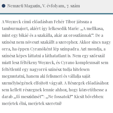
Nemzeti Magazin, V. évfolyam, 7. szám
A Woyzeck című előadásban Fehér Tibor játssza a
tamburmajort, akiért így lelkesedik Marie: „A mellkasa,
mint egy bikáé és a szakálla, akár az oroszlánnak”. De a
színész nem növeszt szakállt a szerephez. Akkor sincs nagy
orra, ha éppen Cyranóként lép színpadra. Azt mondja, a
színész képes láttatni a láthatatlant is. Nem egy szőrszál
miatt lesz féltékeny Woyzeck, és Cyrano komplexusait sem
feltétlenül egy nagyorrú színész tudja hitelesen
megmutatni, hanem aki felismeri és vállalja saját
személyiségének elfojtott vágyait. A Részegek előadásához
sem kellett részegnek lennie ahhoz, hogy közvetíthesse a
darab „fő meszidzsét”: „Ne fossatok!” Kicsit bővebben:
merjetek élni, merjetek szeretni!