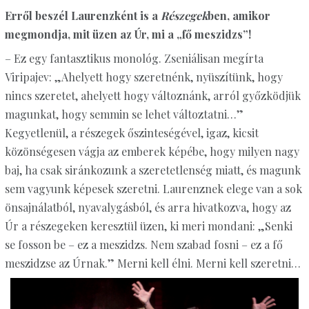
Erről beszél Laurenzként is a
Részegek
ben, amikor
megmondja, mit üzen az Úr, mi a „fő meszidzs”!
– Ez egy fantasztikus monológ. Zseniálisan megírta
Viripajev: „Ahelyett hogy szeretnénk, nyüszítünk, hogy
nincs szeretet, ahelyett hogy változnánk, arról győzködjük
magunkat, hogy semmin se lehet változtatni…”
Kegyetlenül, a részegek őszinteségével, igaz, kicsit
közönségesen vágja az emberek képébe, hogy milyen nagy
baj, ha csak siránkozunk a szeretetlenség miatt, és magunk
sem vagyunk képesek szeretni. Laurenznek elege van a sok
önsajnálatból, nyavalygásból, és arra hivatkozva, hogy az
Úr a részegeken keresztül üzen, ki meri mondani: „Senki
se fosson be – ez a meszidzs. Nem szabad fosni – ez a fő
meszidzse az Úrnak.” Merni kell élni. Merni kell szeretni…