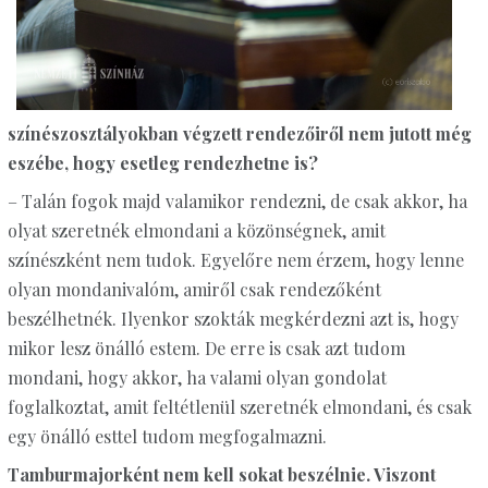
színészosztályokban végzett rendezőiről nem jutott még
eszébe, hogy esetleg rendezhetne is?
– Talán fogok majd valamikor rendezni, de csak akkor, ha
olyat szeretnék elmondani a közönségnek, amit
színészként nem tudok. Egyelőre nem érzem, hogy lenne
olyan mondanivalóm, amiről csak rendezőként
beszélhetnék. Ilyenkor szokták megkérdezni azt is, hogy
mikor lesz önálló estem. De erre is csak azt tudom
mondani, hogy akkor, ha valami olyan gondolat
foglalkoztat, amit feltétlenül szeretnék elmondani, és csak
egy önálló esttel tudom megfogalmazni.
Tamburmajorként nem kell sokat beszélnie. Viszont