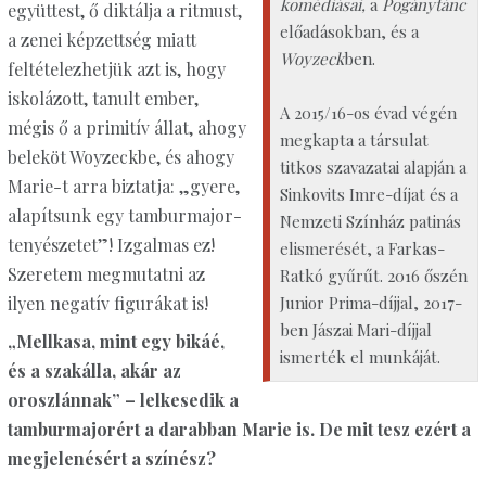
komédiásai,
a
Pogánytánc
együttest, ő diktálja a ritmust,
előadásokban, és a
a zenei képzettség miatt
Woyzeck
ben.
feltételezhetjük azt is, hogy
iskolázott, tanult ember,
A 2015/16-os évad végén
mégis ő a primitív állat, ahogy
megkapta a társulat
beleköt Woyzeckbe, és ahogy
titkos szavazatai alapján a
Marie-t arra biztatja: „gyere,
Sinkovits Imre-díjat és a
alapítsunk egy tamburmajor-
Nemzeti Színház patinás
tenyészetet”! Izgalmas ez!
elismerését, a Farkas-
Szeretem megmutatni az
Ratkó gyűrűt. 2016 őszén
ilyen negatív figurákat is!
Junior Prima-díjjal, 2017-
ben Jászai Mari-díjjal
„Mellkasa, mint egy bikáé,
ismerték el munkáját.
és a szakálla, akár az
oroszlánnak” – lelkesedik a
tamburmajorért a darabban Marie is. De mit tesz ezért a
megjelenésért a színész?