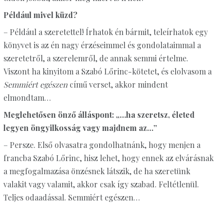
Például mivel küzd?
– Például a szeretettel! Írhatok én bármit, teleírhatok egy
könyvet is az én nagy érzéseimmel és gondolataimmal a
szeretetről, a szerelemről, de annak semmi értelme.
Viszont ha kinyitom a Szabó Lőrinc-kötetet, és elolvasom a
Semmiért egészen
című verset, akkor mindent
elmondtam…
Meglehetősen önző álláspont: „…ha szeretsz, életed
legyen öngyilkosság vagy majdnem az…”
– Persze. Első olvasatra gondolhatnánk, hogy menjen a
francba Szabó Lőrinc, hisz lehet, hogy ennek az elvárásnak
a megfogalmazása önzésnek látszik, de ha szeretünk
valakit vagy valamit, akkor csak így szabad. Feltétlenül.
Teljes odaadással. Semmiért egészen…