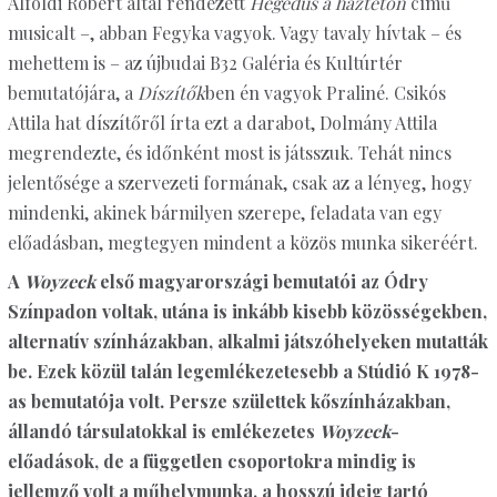
Alföldi Róbert által rendezett
Hegedűs a háztetőn
című
musicalt –, abban Fegyka vagyok. Vagy tavaly hívtak – és
mehettem is – az újbudai B32 Galéria és Kultúrtér
bemutatójára, a
Díszítők
ben én vagyok Praliné. Csikós
Attila hat díszítőről írta ezt a darabot, Dolmány Attila
megrendezte, és időnként most is játsszuk. Tehát nincs
jelentősége a szervezeti formának, csak az a lényeg, hogy
mindenki, akinek bármilyen szerepe, feladata van egy
előadásban, megtegyen mindent a közös munka sikeréért.
A
Woyzeck
első magyarországi bemutatói az Ódry
Színpadon voltak, utána is inkább kisebb közösségekben,
alternatív színházakban, alkalmi játszóhelyeken mutatták
be. Ezek közül talán legemlékezetesebb a Stúdió K 1978-
as bemutatója volt. Persze születtek kőszínházakban,
állandó társulatokkal is emlékezetes
Woyzeck
-
előadások, de a független csoportokra mindig is
jellemző volt a műhelymunka, a hosszú ideig tartó