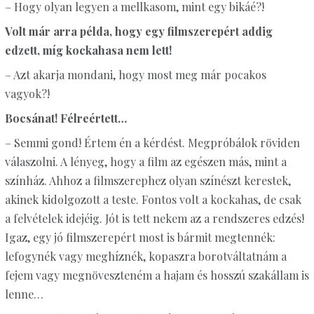
– Hogy olyan legyen a mellkasom, mint egy bikáé?!
Volt már arra példa, hogy egy filmszerepért addig
edzett, míg kockahasa nem lett!
– Azt akarja mondani, hogy most meg már pocakos
vagyok?!
Bocsánat! Félreértett…
– Semmi gond! Értem én a kérdést. Megpróbálok röviden
válaszolni. A lényeg, hogy a film az egészen más, mint a
színház. Ahhoz a filmszerephez olyan színészt kerestek,
akinek kidolgozott a teste. Fontos volt a kockahas, de csak
a felvételek idejéig. Jót is tett nekem az a rendszeres edzés!
Igaz, egy jó filmszerepért most is bármit megtennék:
lefogynék vagy meghíznék, kopaszra borotváltatnám a
fejem vagy megnöveszteném a hajam és hosszú szakállam is
lenne…