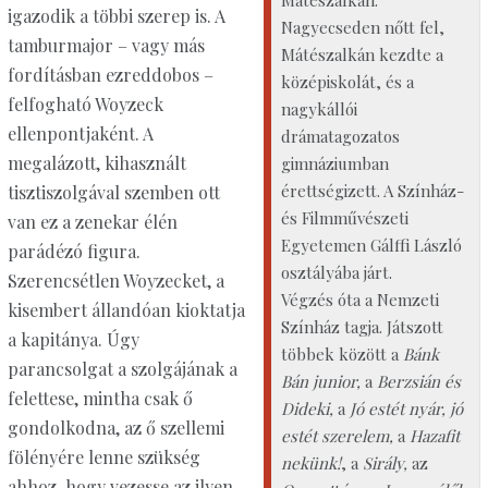
Mátészalkán.
igazodik a többi szerep is. A
Nagyecseden nőtt fel,
tamburmajor – vagy más
Mátészalkán kezdte a
fordításban ezreddobos –
középiskolát, és a
felfogható Woyzeck
nagykállói
ellenpontjaként. A
drámatagozatos
megalázott, kihasznált
gimnáziumban
érettségizett. A Színház-
tisztiszolgával szemben ott
és Filmművészeti
van ez a zenekar élén
Egyetemen Gálffi László
parádézó figura.
osztályába járt.
Szerencsétlen Woyzecket, a
Végzés óta a Nemzeti
kisembert állandóan kioktatja
Színház tagja. Játszott
a kapitánya. Úgy
többek között a
Bánk
parancsolgat a szolgájának a
Bán junior,
a
Berzsián és
felettese, mintha csak ő
Dideki,
a
Jó estét nyár, jó
gondolkodna, az ő szellemi
estét szerelem,
a
Hazafit
fölényére lenne szükség
nekünk!
, a
Sirály,
az
ahhoz, hogy vezesse az ilyen