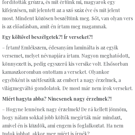
fordították grúzra, és mit értünk mi, magyarok egy
kifejezésen, mit jelentett az a szó száz éve és mit jelent
most. Mindent közösen beszéltünk meg. Sőt, van olyan vers
is az előadásban, amit én írtam meg magamnak.
Egy költővel beszélgetek?! Ír verseket?!
– Írtam! Emlékszem, édesanyám laminálta is az egyik
versemet, melyet névnapjára írtam. Nagyon meghatódott,
könnyezett is, pedig egyszerű kis versike volt. Elsősorban
kamaszkoromban ontottam a verseket. Olyankor
egyébként is szétfeszítik az embert a nagy érzelmek, a
világmegváltó gondolatok. De most már nem írok verseket.
Miért hagyta abba? Nincsenek nagy érzelmek?!
– Hogyne lennének nagy érzelmek! De rá kellett jönnöm,
hogy nálam sokkal jobb költők megírták már mindazt,
amivel én is küzdök, ami engem is foglalkoztat. Ha nem
tudok jobbat, akkor meg miért is írnék?