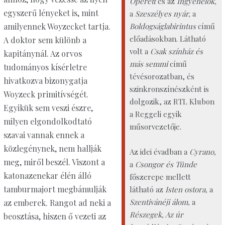
Operett
és az
Ingyenélők,
egyszerű lényeket is, mint
a
Szeszélyes nyár,
a
amilyennek Woyzecket tartja.
Boldogságlabirintus
című
előadásokban. Látható
A doktor sem különb a
volt a
Csak színház és
kapitánynál. Az orvos
más semmi
című
tudományos kísérletre
tévésorozatban, és
hivatkozva bizonygatja
szinkronszínészként is
Woyzeck primitívségét.
dolgozik, az RTL Klubon
Egyikük sem veszi észre,
a Reggeli egyik
milyen elgondolkodtató
műsorvezetője.
szavai vannak ennek a
közlegénynek, nem hallják
Az idei évadban a
Cyrano,
meg, miről beszél. Viszont a
a
Csongor és Tünde
katonazenekar élén álló
főszerepe mellett
tamburmajort megbámulják
látható az
Isten ostora,
a
Szentivánéji álom,
a
az emberek. Rangot ad neki a
Részegek, Az úr
beosztása, hiszen ő vezeti az