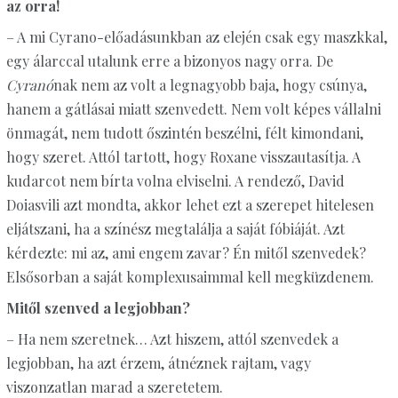
az orra!
– A mi Cyrano-előadásunkban az elején csak egy maszkkal,
egy álarccal utalunk erre a bizonyos nagy orra. De
Cyranó
nak nem az volt a legnagyobb baja, hogy csúnya,
hanem a gátlásai miatt szenvedett. Nem volt képes vállalni
önmagát, nem tudott őszintén beszélni, félt kimondani,
hogy szeret. Attól tartott, hogy Roxane visszautasítja. A
kudarcot nem bírta volna elviselni. A rendező, David
Doiasvili azt mondta, akkor lehet ezt a szerepet hitelesen
eljátszani, ha a színész megtalálja a saját fóbiáját. Azt
kérdezte: mi az, ami engem zavar? Én mitől szenvedek?
Elsősorban a saját komplexusaimmal kell megküzdenem.
Mitől szenved a legjobban?
– Ha nem szeretnek… Azt hiszem, attól szenvedek a
legjobban, ha azt érzem, átnéznek rajtam, vagy
viszonzatlan marad a szeretetem.