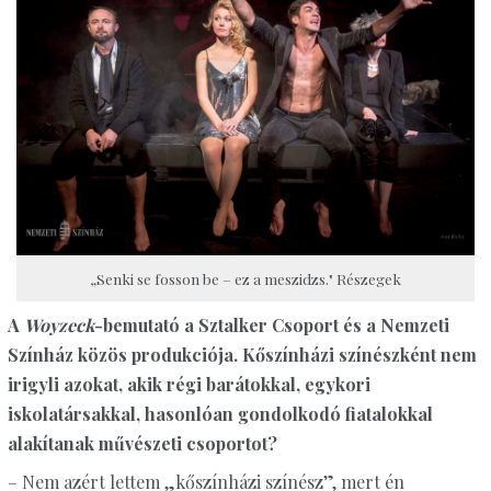
„Senki se fosson be – ez a meszidzs." Részegek
A
Woyzeck
-bemutató a Sztalker Csoport és a Nemzeti
Színház közös produkciója. Kőszínházi színészként nem
irigyli azokat, akik régi barátokkal, egykori
iskolatársakkal, hasonlóan gondolkodó fiatalokkal
alakítanak művészeti csoportot?
– Nem azért lettem „kőszínházi színész”, mert én