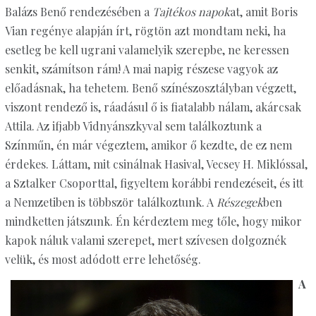
Balázs Benő rendezésében a
Tajtékos napok
at, amit Boris
Vian regénye alapján írt, rögtön azt mondtam neki, ha
esetleg be kell ugrani valamelyik szerepbe, ne keressen
senkit, számítson rám! A mai napig részese vagyok az
előadásnak, ha tehetem. Benő színészosztályban végzett,
viszont rendező is, ráadásul ő is fiatalabb nálam, akárcsak
Attila. Az ifjabb Vidnyánszkyval sem találkoztunk a
Színműn, én már végeztem, amikor ő kezdte, de ez nem
érdekes. Láttam, mit csinálnak Hasival, Vecsey H. Miklóssal,
a Sztalker Csoporttal, figyeltem korábbi rendezéseit, és itt
a Nemzetiben is többször találkoztunk. A
Részegek
ben
mindketten játszunk. Én kérdeztem meg tőle, hogy mikor
kapok náluk valami szerepet, mert szívesen dolgoznék
velük, és most adódott erre lehetőség.
A