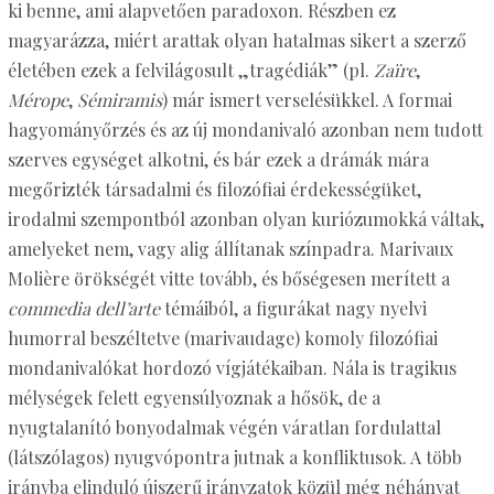
ki benne, ami alapvetően paradoxon. Részben ez
magyarázza, miért arattak olyan hatalmas sikert a szerző
életében ezek a felvilágosult „tragédiák” (pl.
Zaïre
,
Mérope
,
Sémiramis
) már ismert verselésükkel. A formai
hagyományőrzés és az új mondanivaló azonban nem tudott
szerves egységet alkotni, és bár ezek a drámák mára
megőrizték társadalmi és filozófiai érdekességüket,
irodalmi szempontból azonban olyan kuriózumokká váltak,
amelyeket nem, vagy alig állítanak színpadra. Marivaux
Molière örökségét vitte tovább, és bőségesen merített a
commedia dell’arte
témáiból, a figurákat nagy nyelvi
humorral beszéltetve (marivaudage) komoly filozófiai
mondanivalókat hordozó vígjátékaiban. Nála is tragikus
mélységek felett egyensúlyoznak a hősök, de a
nyugtalanító bonyodalmak végén váratlan fordulattal
(látszólagos) nyugvópontra jutnak a konfliktusok. A több
irányba elinduló újszerű irányzatok közül még néhányat