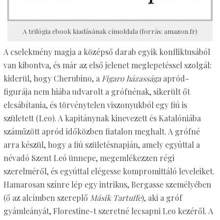
A trilógia ebook kiadásának címoldala (forrás: amazon.fr)
A cselekmény magja a középső darab egyik konfliktusából
van kibontva, és már az első jelenet meglepetéssel szolgál:
kiderül, hogy Cherubino, a
Figaro házassága
apród-
figurája nem hiába udvarolt a grófnénak, sikerült őt
elcsábítania, és törvénytelen viszonyukból egy fiú is
született (Leo). A kapitánynak kinevezett és Katalóniába
száműzött apród időközben fiatalon meghalt. A grófné
arra készül, hogy a fiú születésnapján, amely egyúttal a
névadó Szent Leó ünnepe, megemlékezzen régi
szerelméről, és egyúttal elégesse kompromittáló leveleiket.
Hamarosan színre lép egy intrikus, Bergasse személyében
(ő az alcímben szereplő
Másik Tartuffe
), aki a gróf
gyámleányát, Florestine-t szeretné lecsapni Leo kezéről. A