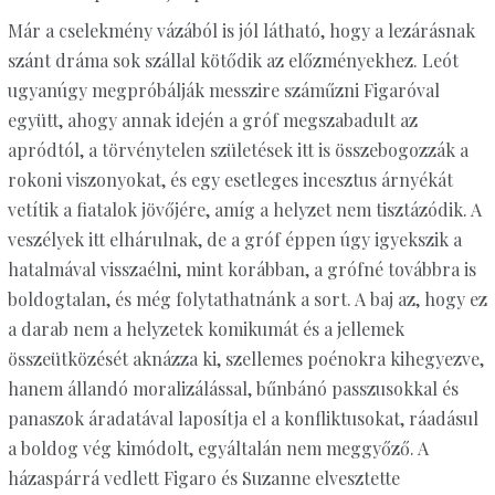
Már a cselekmény vázából is jól látható, hogy a lezárásnak
szánt dráma sok szállal kötődik az előzményekhez. Leót
ugyanúgy megpróbálják messzire száműzni Figaróval
együtt, ahogy annak idején a gróf megszabadult az
apródtól, a törvénytelen születések itt is összebogozzák a
rokoni viszonyokat, és egy esetleges incesztus árnyékát
vetítik a fiatalok jövőjére, amíg a helyzet nem tisztázódik. A
veszélyek itt elhárulnak, de a gróf éppen úgy igyekszik a
hatalmával visszaélni, mint korábban, a grófné továbbra is
boldogtalan, és még folytathatnánk a sort. A baj az, hogy ez
a darab nem a helyzetek komikumát és a jellemek
összeütközését aknázza ki, szellemes poénokra kihegyezve,
hanem állandó moralizálással, bűnbánó passzusokkal és
panaszok áradatával laposítja el a konfliktusokat, ráadásul
a boldog vég kimódolt, egyáltalán nem meggyőző. A
házaspárrá vedlett Figaro és Suzanne elvesztette