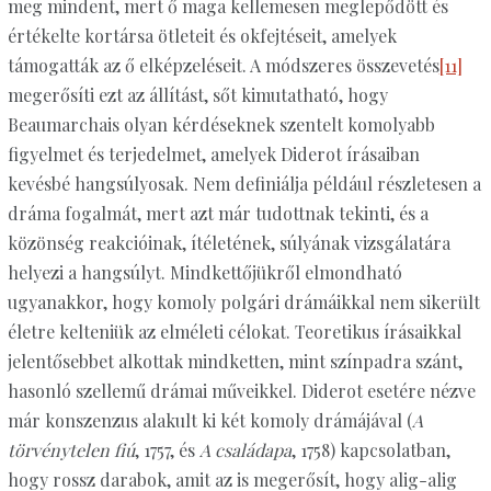
meg mindent, mert ő maga kellemesen meglepődött és
értékelte kortársa ötleteit és okfejtéseit, amelyek
támogatták az ő elképzeléseit. A módszeres összevetés
[11]
megerősíti ezt az állítást, sőt kimutatható, hogy
Beaumarchais olyan kérdéseknek szentelt komolyabb
figyelmet és terjedelmet, amelyek Diderot írásaiban
kevésbé hangsúlyosak. Nem definiálja például részletesen a
dráma fogalmát, mert azt már tudottnak tekinti, és a
közönség reakcióinak, ítéletének, súlyának vizsgálatára
helyezi a hangsúlyt. Mindkettőjükről elmondható
ugyanakkor, hogy komoly polgári drámáikkal nem sikerült
életre kelteniük az elméleti célokat. Teoretikus írásaikkal
jelentősebbet alkottak mindketten, mint színpadra szánt,
hasonló szellemű drámai műveikkel. Diderot esetére nézve
már konszenzus alakult ki két komoly drámájával (
A
törvénytelen fiú
, 1757, és
A családapa
, 1758) kapcsolatban,
hogy rossz darabok, amit az is megerősít, hogy alig-alig