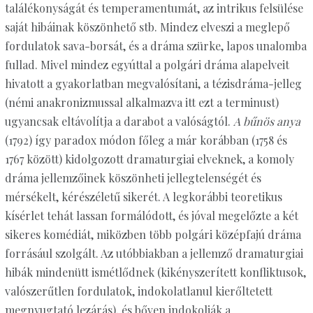
találékonyságát és temperamentumát, az intrikus felsülése
saját hibáinak köszönhető stb. Mindez elveszi a meglepő
fordulatok sava-borsát, és a dráma szürke, lapos unalomba
fullad. Mivel mindez egyúttal a polgári dráma alapelveit
hivatott a gyakorlatban megvalósítani, a tézisdráma-jelleg
(némi anakronizmussal alkalmazva itt ezt a terminust)
ugyancsak eltávolítja a darabot a valóságtól.
A bűnös anya
(1792) így paradox módon főleg a már korábban (1758 és
1767 között) kidolgozott dramaturgiai elveknek, a komoly
dráma jellemzőinek köszönheti jellegtelenségét és
mérsékelt, kérészéletű sikerét. A legkorábbi teoretikus
kísérlet tehát lassan formálódott, és jóval megelőzte a két
sikeres komédiát, miközben több polgári középfajú dráma
forrásául szolgált. Az utóbbiakban a jellemző dramaturgiai
hibák mindenütt ismétlődnek (kikényszerített konfliktusok,
valószerűtlen fordulatok, indokolatlanul kierőltetett
megnyugtató lezárás), és bőven indokolják a