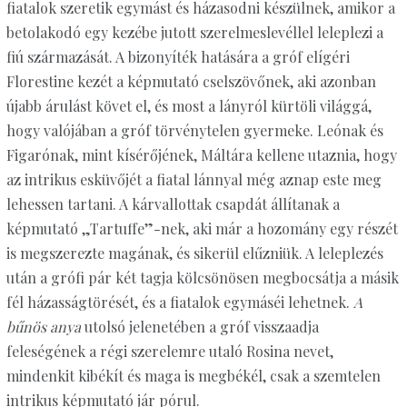
fiatalok szeretik egymást és házasodni készülnek, amikor a
betolakodó egy kezébe jutott szerelmeslevéllel leleplezi a
fiú származását. A bizonyíték hatására a gróf elígéri
Florestine kezét a képmutató cselszövőnek, aki azonban
újabb árulást követ el, és most a lányról kürtöli világgá,
hogy valójában a gróf törvénytelen gyermeke. Leónak és
Figarónak, mint kísérőjének, Máltára kellene utaznia, hogy
az intrikus esküvőjét a fiatal lánnyal még aznap este meg
lehessen tartani. A kárvallottak csapdát állítanak a
képmutató „Tartuffe”-nek, aki már a hozomány egy részét
is megszerezte magának, és sikerül elűzniük. A leleplezés
után a grófi pár két tagja kölcsönösen megbocsátja a másik
fél házasságtörését, és a fiatalok egymáséi lehetnek.
A
bűnös anya
utolsó jelenetében a gróf visszaadja
feleségének a régi szerelemre utaló Rosina nevet,
mindenkit kibékít és maga is megbékél, csak a szemtelen
intrikus képmutató jár pórul.