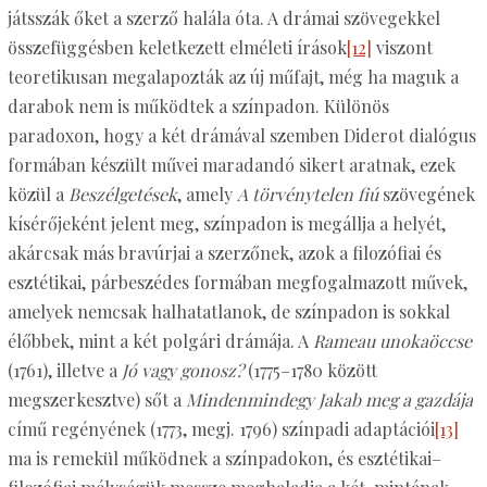
játsszák őket a szerző halála óta. A drámai szövegekkel
összefüggésben keletkezett elméleti írások
[12]
viszont
teoretikusan megalapozták az új műfajt, még ha maguk a
darabok nem is működtek a színpadon. Különös
paradoxon, hogy a két drámával szemben Diderot dialógus
formában készült művei maradandó sikert aratnak, ezek
közül a
Beszélgetések
, amely
A törvénytelen fiú
szövegének
kísérőjeként jelent meg, színpadon is megállja a helyét,
akárcsak más bravúrjai a szerzőnek, azok a filozófiai és
esztétikai, párbeszédes formában megfogalmazott művek,
amelyek nemcsak halhatatlanok, de színpadon is sokkal
élőbbek, mint a két polgári drámája. A
Rameau unokaöccse
(1761), illetve a
Jó vagy gonosz?
(1775–1780 között
megszerkesztve) sőt a
Mindenmindegy Jakab meg a gazdája
című regényének (1773, megj. 1796) színpadi adaptációi
[13]
ma is remekül működnek a színpadokon, és esztétikai–