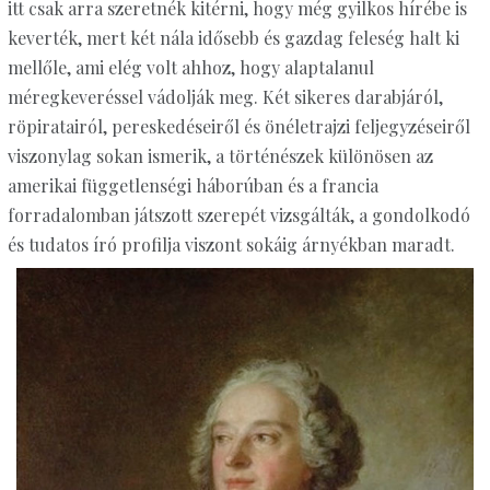
itt csak arra szeretnék kitérni, hogy még gyilkos hírébe is
keverték, mert két nála idősebb és gazdag feleség halt ki
mellőle, ami elég volt ahhoz, hogy alaptalanul
méregkeveréssel vádolják meg. Két sikeres darabjáról,
röpiratairól, pereskedéseiről és önéletrajzi feljegyzéseiről
viszonylag sokan ismerik, a történészek különösen az
amerikai függetlenségi háborúban és a francia
forradalomban játszott szerepét vizsgálták, a gondolkodó
és tudatos író profilja viszont sokáig árnyékban maradt.