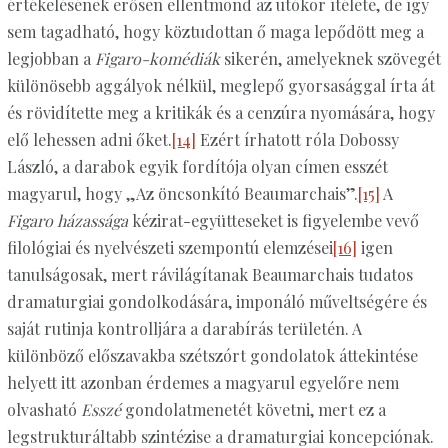
értékelésének erősen ellentmond az utókor ítélete, de így
sem tagadható, hogy köztudottan ő maga lepődött meg a
legjobban a
Figaro-komédiák
sikerén, amelyeknek szövegét
különösebb aggályok nélkül, meglepő gyorsasággal írta át
és rövidítette meg a kritikák és a cenzúra nyomására, hogy
elő lehessen adni őket.
[14]
Ezért írhatott róla Dobossy
László, a darabok egyik fordítója olyan címen esszét
magyarul, hogy „Az öncsonkító Beaumarchais”.
[15]
A
Figaro házassága
kézirat-együtteseket is figyelembe vevő
filológiai és nyelvészeti szempontú elemzései
[16]
igen
tanulságosak, mert rávilágítanak Beaumarchais tudatos
dramaturgiai gondolkodására, imponáló műveltségére és
saját rutinja kontrolljára a darabírás területén. A
különböző előszavakba szétszórt gondolatok áttekintése
helyett itt azonban érdemes a magyarul egyelőre nem
olvasható
Esszé
gondolatmenetét követni, mert ez a
legstrukturáltabb szintézise a dramaturgiai koncepciónak.