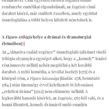
elemzésével. Csak egyetlen esetben foglalta önálló
rendszerbe esztétikai elgondolásait, az
Eugénie
című
darabot kísérő, már említett
Esszé
ben, amely egyúttal
összefoglalása a többi helyen kifejtett nézeteinek is.
A
Figaro-trilógia
helye a drámai és dramaturgiai
életműben
[7]
Az „Almaviva család regénye” összefoglaló (al)címet viselő
trilógia olyannyira egységet alkot, hogy a „komoly” lezáró
rész ismerete nélkül nehéz megítélni a két korábbi
darabot. A nyitó komédia, a
Sevillai borbély
[1775] és a
középső rész, a
Figaro házassága
[kiadás: 1778, bemutató:
1784.] után tizennégy évvel keletkezett öt felvonásos
„erkölcsi dráma” [1792] nem előzmény nélküli. A
legkorábbi hasonló kísérlet, az
Eugénie
, 1767‑ből való, és a
hozzá illesztett, komoly drámáról szóló esszéjén