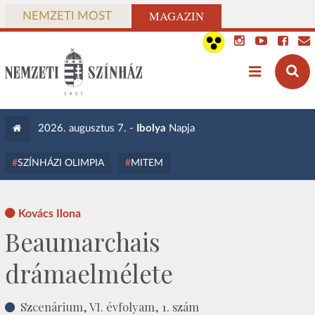
MAGAZIN
NEMZETI MOST
2026. augusztus 7. -
Ibolya
Napja
SZÍNHÁZI OLIMPIA
MITEM
Kovács Ilona
Beaumarchais
drámaelmélete
Szcenárium, VI. évfolyam, 1. szám