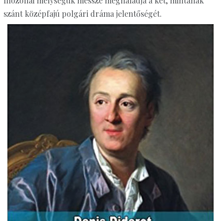
filozófiai mélységük messze meghaladja a két, mintának
szánt középfajú polgári dráma jelentőségét.