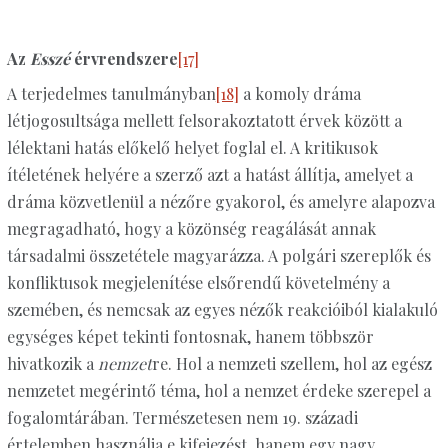
Az
Esszé
érvrendszere
[17]
A terjedelmes tanulmányban
[18]
a komoly dráma
létjogosultsága mellett felsorakoztatott érvek között a
lélektani hatás előkelő helyet foglal el. A kritikusok
ítéletének helyére a szerző azt a hatást állítja, amelyet a
dráma közvetlenül a nézőre gyakorol, és amelyre alapozva
megragadható, hogy a közönség reagálását annak
társadalmi összetétele magyarázza. A polgári szereplők és
konfliktusok megjelenítése elsőrendű követelmény a
szemében, és nemcsak az egyes nézők reakcióiból kialakuló
egységes képet tekinti fontosnak, hanem többször
hivatkozik a
nemzet
re. Hol a nemzeti szellem, hol az egész
nemzetet megérintő téma, hol a nemzet érdeke szerepel a
fogalomtárában. Természetesen nem 19. századi
értelemben használja e kifejezést, hanem egy nagy,