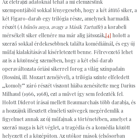
Az életrajzi adatoknál tehát a mi elemzésünk
szempontjából sokkal lényegesebb, hogy a két átütő siker, a
két Figaro-darab egy trilógia része, amelynek harmadik
részét (
A bűnös anya, avagy a Másik Tartuffe
) a korabeli
mérsékelt siker ellenére ma már alig játsszák,
[4]
holott a
szerző sokkal érdekesebbnek találta komédiáinál, és egy új
műfaj kialakításával kísérletezett benne. Félrevezető lehet
az is a közönség szemében, hogy a két első darab
operaváltozata óriási sikerrel forog a világ színpadain
(Rossini, ill. Mozart zenéjével), a trilógia szinte elfeledett
„komoly” záró részét viszont hiába zenésítette meg Darius
Milhaud (1966, 1968), ezt a művet így sem fedezték fel.
Holott Diderot írásai mellett Beaumarchais több darabja, és
a hozzájuk illesztett elméleti szövegek megérdemlik a
figyelmet annak az új műfajnak a történetében, amelyet a
szerző maga is két véglet, a tragédia és a komédia között
helyezett el a középúton. Az utókor mások (elsősorban