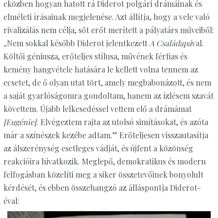
eközben hogyan hatott rá Diderot polgári drámáinak és
elméleti írásainak megjelenése. Azt állítja, hogy a vele való
rivalizálás nem célja, sőt erőt merített a pályatárs műveiből:
„
Nem sokkal később Diderot jelentkezett
A Családapá
val.
Költői géniusza, erőteljes stílusa, művének férfias és
kemény hangvétele hatására le kellett volna tennem az
ecsetet, de ő olyan utat tört, amely megbabonázott, és nem
a saját gyarlóságomra gondoltam, hanem az ízlésem szavát
követtem. Újabb lelkesedéssel vettem elő a drámámat
[Eugénie]
. Elvégeztem rajta az utolsó simításokat, és azóta
már a színészek kezébe adtam.” Erőteljesen visszautasítja
az álszerénység esetleges vádját, és újfent a közönség
reakcióira hivatkozik. Meglepő, demokratikus és modern
felfogásban közelíti meg a siker összetevőinek bonyolult
kérdését, és ebben összehangzó az álláspontja Diderot-
éval: