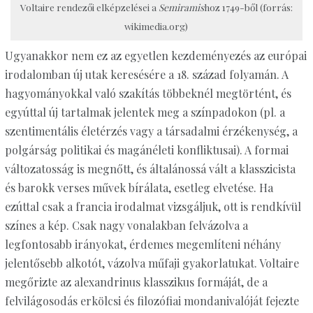
Voltaire rendezői elképzelései a
Semiramis
hoz 1749-ből (forrás:
wikimedia.org)
Ugyanakkor nem ez az egyetlen kezdeményezés az európai
irodalomban új utak keresésére a 18. század folyamán. A
hagyományokkal való szakítás többeknél megtörtént, és
egyúttal új tartalmak jelentek meg a színpadokon (pl. a
szentimentális életérzés vagy a társadalmi érzékenység, a
polgárság politikai és magánéleti konfliktusai). A formai
változatosság is megnőtt, és általánossá vált a klasszicista
és barokk verses művek bírálata, esetleg elvetése. Ha
ezúttal csak a francia irodalmat vizsgáljuk, ott is rendkívül
színes a kép. Csak nagy vonalakban felvázolva a
legfontosabb irányokat, érdemes megemlíteni néhány
jelentősebb alkotót, vázolva műfaji gyakorlatukat. Voltaire
megőrizte az alexandrinus klasszikus formáját, de a
felvilágosodás erkölcsi és filozófiai mondanivalóját fejezte