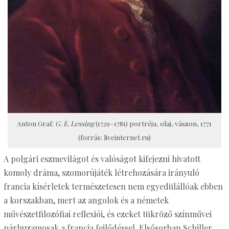
Anton Graf:
G. E. Lessing
(1729–1781) portréja, olaj, vászon, 1771
(forrás: liveinternet.ru)
A polgári eszmevilágot és valóságot kifejezni hivatott
komoly dráma, szomorújáték létrehozására irányuló
francia kísérletek természetesen nem egyedülállóak ebben
a korszakban, mert az angolok és a németek
művészetfilozófiai reflexiói, és ezeket tükröző színművei
párhuzamosak a francia fejlődéssel. Elsősorban Schiller