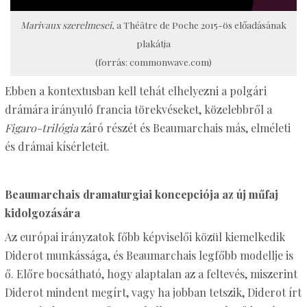
Marivaux szerelmesei
, a Théâtre de Poche 2015-ös előadásának
plakátja
(forrás: commonwave.com)
Ebben a kontextusban kell tehát elhelyezni a polgári
drámára irányuló francia törekvéseket, közelebbről a
Figaro-trilógia
záró részét és Beaumarchais más, elméleti
és drámai kísérleteit.
Beaumarchais dramaturgiai koncepciója az új műfaj
kidolgozására
Az európai irányzatok főbb képviselői közül kiemelkedik
Diderot munkássága, és Beaumarchais legfőbb modellje is
ő. Előre bocsátható, hogy alaptalan az a feltevés, miszerint
Diderot mindent megírt, vagy ha jobban tetszik, Diderot írt