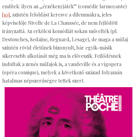
említek: ilyen az „érzékenyjáték” (comédie larmoyante)
[10]
, szintén feloldást keresve a dilemmákra, jeles
képviselője Nivelle de La Chaussée, de nem fejlődött
irányzattá. Az erkölcsi komédiát sokan művelték (pl.
Destouches, Sedaine, Regnard, Lesage), de maga a műfaj
szintén rövid életűnek bizonyult, bár egyik-másik
sikeresebb alkotását még ma is előveszik. Fejlődésnek
indultak a zenés műfajok is, a vaudeville és a vígopera
(opéra comique), melyek a következő század folyamán
hatalmas népszerűségre tettek szert.