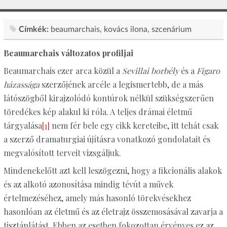
Címkék:
beaumarchais
kovács ilona
szcenárium
Beaumarchais változatos profiljai
Beaumarchais ezer arca közül a
Sevillai borbély
és a
Figaro
házassága
szerzőjének arcéle a legismertebb, de a más
látószögből kirajzolódó kontúrok nélkül szükségszerűen
töredékes kép alakul ki róla. A teljes drámai életmű
tárgyalása
[1]
nem fér bele egy cikk kereteibe, itt tehát csak
a szerző dramaturgiai újításra vonatkozó gondolatait és
megvalósított terveit vizsgáljuk.
Mindenekelőtt azt kell leszögezni, hogy a fikcionális alakok
és az alkotó azonosítása mindig tévút a művek
értelmezéséhez, amely más hasonló törekvésekhez
hasonlóan az életmű és az életrajz összemosásával zavarja a
tisztánlátást. Ebben az esetben fokozottan érvényes ez az