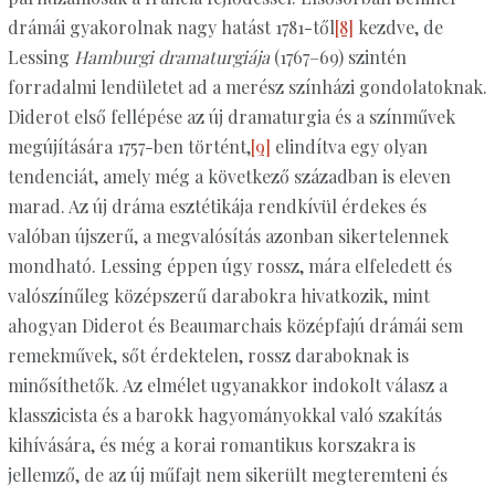
drámái gyakorolnak nagy hatást 1781-től
[8]
kezdve, de
Lessing
Hamburgi dramaturgiája
(1767–69) szintén
forradalmi lendületet ad a merész színházi gondolatoknak.
Diderot első fellépése az új dramaturgia és a színművek
megújítására 1757-ben történt,
[9]
elindítva egy olyan
tendenciát, amely még a következő században is eleven
marad. Az új dráma esztétikája rendkívül érdekes és
valóban újszerű, a megvalósítás azonban sikertelennek
mondható. Lessing éppen úgy rossz, mára elfeledett és
valószínűleg középszerű darabokra hivatkozik, mint
ahogyan Diderot és Beaumarchais középfajú drámái sem
remekművek, sőt érdektelen, rossz daraboknak is
minősíthetők. Az elmélet ugyanakkor indokolt válasz a
klasszicista és a barokk hagyományokkal való szakítás
kihívására, és még a korai romantikus korszakra is
jellemző, de az új műfajt nem sikerült megteremteni és