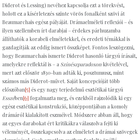
Diderot és Lessing) nevéhez kapcsolja ezt a törekvést,
holott ez a kísérletezés szinte vörös fonalként szövi át
Beaumarchais egész pályáját. Drámaelméleti reflexiói – és
ilyen szellemben írt darabjai – érdekes párhuzamba
állíthatók a korabeli elméletekkel, és eredeti témákkal is
gazdagítják az eddig ismert összképet. Fontos leszögezni,
hogy Beaumarchais ismerte Diderot hasonló tárgyú írásait,
amelyekre reflektál is – a
Színészparadoxon
kivételével,
mert azt először 1830-ban adták ki, posztumusz, mint
számos más Diderot-művet. Saját koncepcióját több
előszóban
[5]
és egy nagy terjedelmű esztétikai tárgyú
Esszé
ben
[6]
fogalmazta meg, és ezekből rajzolódik ki egy
egész esztétikai konstrukció, középpontjában a komoly
drámáról kialakított eszméivel. Módszere abban áll, hogy
az egyes darabokat ért kritikákra válaszolva fejti ki
véleményét, összekapcsolva az elméletet a drámai szövegek