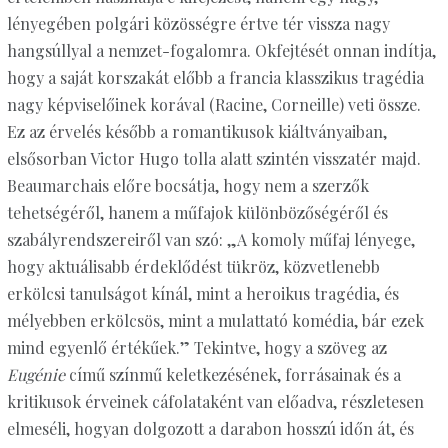
lényegében polgári közösségre értve tér vissza nagy
hangsúllyal a nemzet-fogalomra. Okfejtését onnan indítja,
hogy a saját korszakát előbb a francia klasszikus tragédia
nagy képviselőinek korával (Racine, Corneille) veti össze.
Ez az érvelés később a romantikusok kiáltványaiban,
elsősorban Victor Hugo tolla alatt szintén visszatér majd.
Beaumarchais előre bocsátja, hogy nem a szerzők
tehetségéről, hanem a műfajok különbözőségéről és
szabályrendszereiről van szó: „A komoly műfaj lényege,
hogy aktuálisabb érdeklődést tükröz, közvetlenebb
erkölcsi tanulságot kínál, mint a heroikus tragédia, és
mélyebben erkölcsös, mint a mulattató komédia, bár ezek
mind egyenlő értékűek.” Tekintve, hogy a szöveg az
Eugénie
című színmű keletkezésének, forrásainak és a
kritikusok érveinek cáfolataként van előadva, részletesen
elmeséli, hogyan dolgozott a darabon hosszú időn át, és