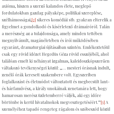
axióma, hiszen a szerző kalandos élete, meglepő
fordulatokban gazdag pályaképe, politikai szereplése,
szélhámosságai,
[2]
sikeres komédiái stb. gyakran elterelik a
figyelmet a gondolkodó és kísérletező drámaíróról. Talán
a merészség az a tulajdonsága, amely minden tettében
megnyilvánult, magánéletében és írói működésében
egyaránt, dramaturgiai újításaiban szintén. Emlékeztetőül
csak egy rövid idézet Hegedüs Géza rövid esszéjéből, ahol
találóan emelt ki néhányat izgalmas, kaleidoszkópszerűen
váltakozó tevékenységei közül: „… mesteri órásnak indult,
zenélő órák keresett szakembere volt. Egyszeriben
foglalkozást és életmódot változtatott és megbecsült lant-
és hárfaművész, a király unokáinak zenetanára lett, hogy
hamarosan merész üzletemberré váljék, aki egy időre
börtönbe is kerül hivatalnokok megvesztegetéséért.”
[3]
A
személyéhez tapadó rengeteg rágalom és szóbeszéd közül