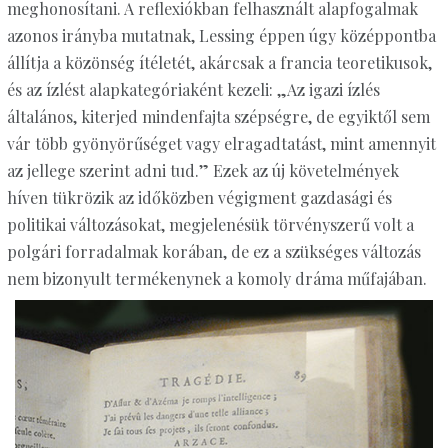
meghonosítani. A reflexiókban felhasznált alapfogalmak
azonos irányba mutatnak, Lessing éppen úgy középpontba
állítja a közönség ítéletét, akárcsak a francia teoretikusok,
és az ízlést alapkategóriaként kezeli: „Az igazi ízlés
általános, kiterjed mindenfajta szépségre, de egyiktől sem
vár több gyönyörűséget vagy elragadtatást, mint amennyit
az jellege szerint adni tud.” Ezek az új követelmények
híven tükrözik az időközben végigment gazdasági és
politikai változásokat, megjelenésük törvényszerű volt a
polgári forradalmak korában, de ez a szükséges változás
nem bizonyult termékenynek a komoly dráma műfajában.